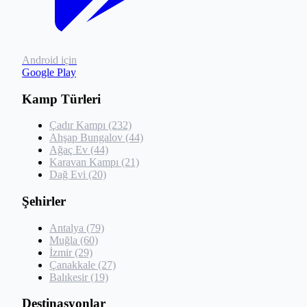
Android için
Google Play
Kamp Türleri
Çadır Kampı (232)
Ahşap Bungalov (44)
Ağaç Ev (44)
Karavan Kampı (21)
Dağ Evi (20)
Şehirler
Antalya (79)
Muğla (60)
İzmir (29)
Çanakkale (27)
Balıkesir (19)
Destinasyonlar