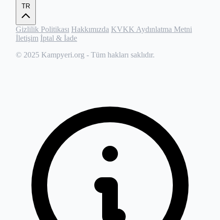
TR
Gizlilik Politikası
Hakkımızda
KVKK Aydınlatma Metni
İletişim
İptal & İade
© 2025
Kampyeri.org
- Tüm hakları saklıdır.