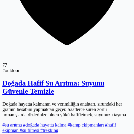
77
#outdoor
Doğada Hafif Su Arıtma: Suyunu
Güvenle Temizle
Doğada hayatta kalmanın ve verimliliğin anahtarı, sırtındaki her
gramın hesabını yapmaktan geçer. Saatlerce süren zorlu
tırmanışlarda dizlerinize binen yükü hafifletmek, suyunuzu taşımak
yerine onu yönetmeyi öğrenmekle başlar. Berrak görünen bir
#su arıtma
#doğada hayatta kalma
#kamp ekipmanları
#hafif
derenin ardındaki görünmez riskleri minimize eden modern
ekipman
#su filtresi
#trekking
filtrasyon teknolojileri, artık sadece 60 gramlık bir özgürlük sunuyor.