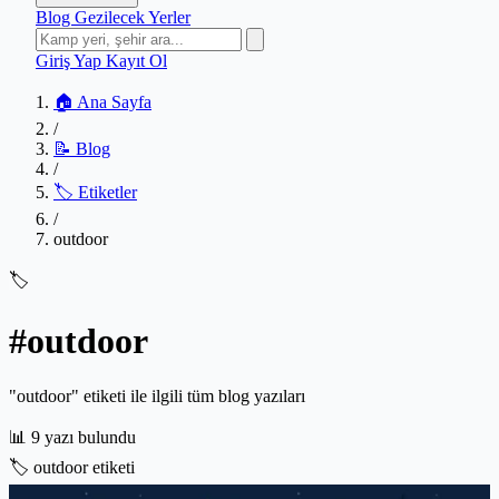
Blog
Gezilecek Yerler
Giriş Yap
Kayıt Ol
🏠 Ana Sayfa
/
📝 Blog
/
🏷️ Etiketler
/
outdoor
🏷️
#outdoor
"outdoor" etiketi ile ilgili tüm blog yazıları
📊
9 yazı bulundu
🏷️
outdoor etiketi