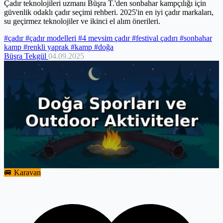
Çadır teknolojileri uzmanı Büşra T.'den sonbahar kampçılığı için
güvenlik odaklı çadır seçimi rehberi. 2025'in en iyi çadır markaları,
su geçirmez teknolojiler ve ikinci el alım önerileri.
#çadır
#çadır modelleri
#4 mevsim çadır
#festival çadırı
#sonbahar
kamp
#renkli yaprak
#kamp
#doğa
Büşra Tekgül
04.09.2025
🚐 Karavan