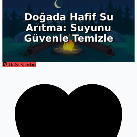
🧗 Doğa Sporları