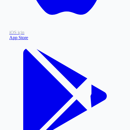
iOS için
App Store