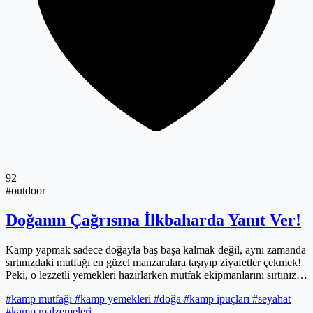
92
#outdoor
Doğanın Çağrısına İlkbaharda Yanıt Ver!
Kamp yapmak sadece doğayla baş başa kalmak değil, aynı zamanda
sırtınızdaki mutfağı en güzel manzaralara taşıyıp ziyafetler çekmek!
Peki, o lezzetli yemekleri hazırlarken mutfak ekipmanlarını sırtınıza
nasıl sığdıracaksınız? Bu yazıda, kamp mutfağınızı ustalıkla
#kamp mutfağı
#kamp yemekleri
#doğa
#kamp ipuçları
#seyahat
kurmanız için 10 stratejik ipucunu paylaşıyoruz. Konserve
#kamp malzemeleri
kutularına veda edin, kuşkonmazın kokusunu içinize çekin ve