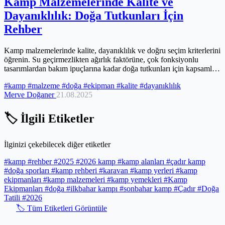
Kamp Malzemelerinde Kalite ve
Dayanıklılık: Doğa Tutkunları İçin
Rehber
Kamp malzemelerinde kalite, dayanıklılık ve doğru seçim kriterlerini
öğrenin. Su geçirmezlikten ağırlık faktörüne, çok fonksiyonlu
tasarımlardan bakım ipuçlarına kadar doğa tutkunları için kapsamlı
rehber.
#kamp
#malzeme
#doğa
#ekipman
#kalite
#dayanıklılık
Merve Doğaner
21.08.2025
🏷️ İlgili Etiketler
İlginizi çekebilecek diğer etiketler
#kamp
#rehber
#2025
#2026 kamp
#kamp alanları
#çadır kamp
#doğa sporları
#kamp rehberi
#karavan
#kamp yerleri
#kamp
ekipmanları
#kamp malzemeleri
#kamp yemekleri
#Kamp
Ekipmanları
#doğa
#ilkbahar kampı
#sonbahar kamp
#Çadır
#Doğa
Tatili
#2026
🏷️ Tüm Etiketleri Görüntüle