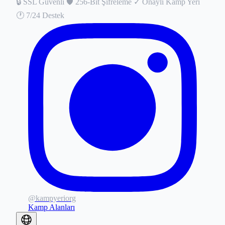
🔒
SSL Güvenli
🛡️
256-Bit Şifreleme
✓
Onaylı Kamp Yeri
🕐
7/24 Destek
@kampyeriorg
Kamp Alanları