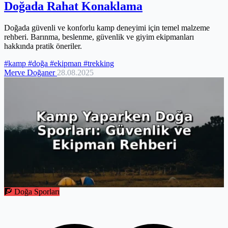
Doğada Rahat Konaklama
Doğada güvenli ve konforlu kamp deneyimi için temel malzeme
rehberi. Barınma, beslenme, güvenlik ve giyim ekipmanları
hakkında pratik öneriler.
#kamp
#doğa
#ekipman
#trekking
Merve Doğaner
28.08.2025
🧗 Doğa Sporları