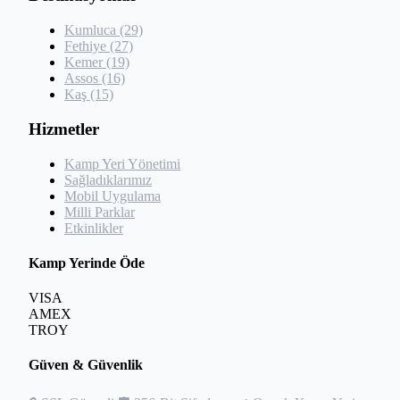
Kumluca (29)
Fethiye (27)
Kemer (19)
Assos (16)
Kaş (15)
Hizmetler
Kamp Yeri Yönetimi
Sağladıklarımız
Mobil Uygulama
Milli Parklar
Etkinlikler
Kamp Yerinde Öde
VISA
AMEX
TROY
Güven & Güvenlik