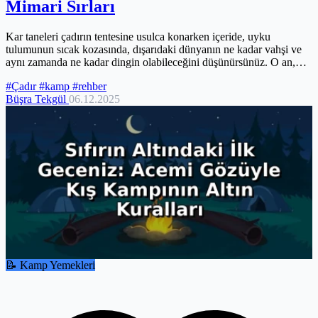
Mimari Sırları
Kar taneleri çadırın tentesine usulca konarken içeride, uyku
tulumunun sıcak kozasında, dışarıdaki dünyanın ne kadar vahşi ve
aynı zamanda ne kadar dingin olabileceğini düşünürsünüz. O an,
çadırınız...
#Çadır
#kamp
#rehber
Büşra Tekgül
06.12.2025
📝 Kamp Yemekleri