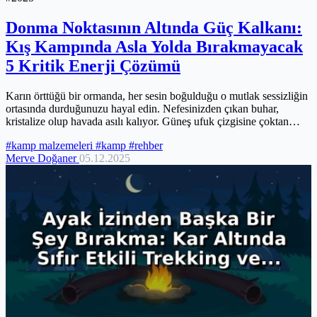
Donma Noktasının Altında Güç Kalkanı:
Kış Kampında Asla Yolda Bırakmayacak
5 Kritik Enerji Çözümü
Karın örttüğü bir ormanda, her sesin boğulduğu o mutlak sessizliğin
ortasında durduğunuzu hayal edin. Nefesinizden çıkan buhar,
kristalize olup havada asılı kalıyor. Güneş ufuk çizgisine çoktan
veda...
#kamp malzemeleri
#kamp
#rehber
Merve Doğaner
05.12.2025