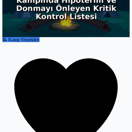
📝 Kamp Yemekleri