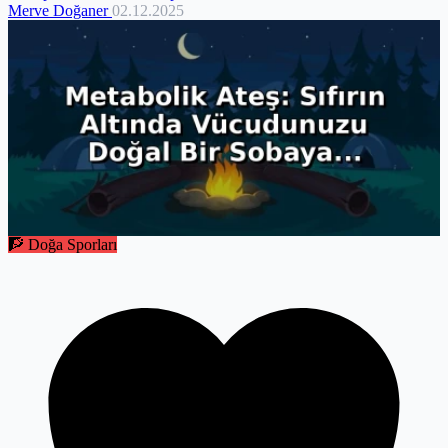
Merve Doğaner
02.12.2025
🧗 Doğa Sporları