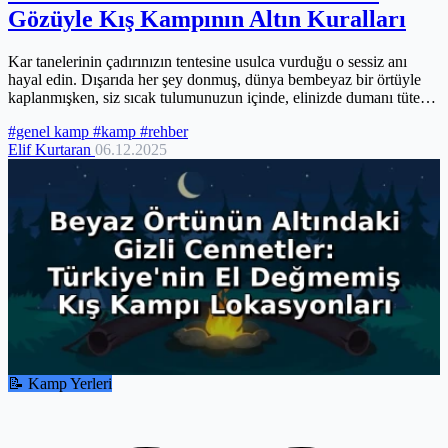
Gözüyle Kış Kampının Altın Kuralları
Kar tanelerinin çadırınızın tentesine usulca vurduğu o sessiz anı
hayal edin. Dışarıda her şey donmuş, dünya bembeyaz bir örtüyle
kaplanmışken, siz sıcak tulumunuzun içinde, elinizde dumanı tüten
bir...
#genel kamp
#kamp
#rehber
Elif Kurtaran
06.12.2025
📝 Kamp Yerleri