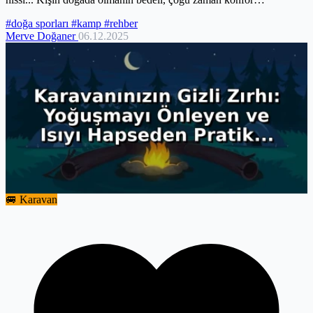
alanımızdan...
#doğa sporları
#kamp
#rehber
Merve Doğaner
06.12.2025
🚐 Karavan