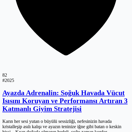
82
#2025
Ayazda Adrenalin: Soğuk Havada Vücut
Isısını Koruyan ve Performansı Artıran 3
Katmanlı Giyim Stratejisi
Karın her sesi yutan o büyülü sessizliği, nefesinizin havada
kristalleşip asılı kalışı ve ayazın teninize iğne gibi batan o keskin
hissi... Kışın doğada olmanın bedeli, çoğu zaman konfor