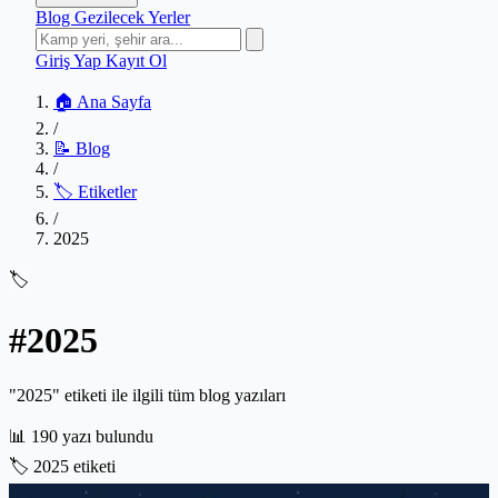
Blog
Gezilecek Yerler
Giriş Yap
Kayıt Ol
🏠 Ana Sayfa
/
📝 Blog
/
🏷️ Etiketler
/
2025
🏷️
#2025
"2025" etiketi ile ilgili tüm blog yazıları
📊
190 yazı bulundu
🏷️
2025 etiketi