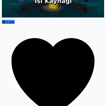
⛺ Çadır