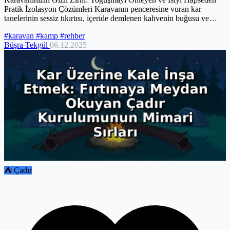
Pratik İzolasyon Çözümleri Karavanın penceresine vuran kar
tanelerinin sessiz tıkırtısı, içeride demlenen kahvenin buğusu ve
dışarıdaki...
#karavan
#kamp
#rehber
Büşra Tekgül
06.12.2025
⛺ Çadır