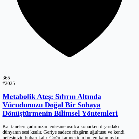
365
#2025
Metabolik Ateş: Sıfırın Altında
Vücudunuzu Doğal Bir Sobaya
Dönüştürmenin Bilimsel Yöntemleri
Kar taneleri çadırınızın tentesine usulca konarken dışarıdaki
dünyanın sesi kısılır. Geriye sadece rüzgârın uğultusu ve kendi
nefesinizin buharı kalır. Çoğu kampçı için bu, en kalın uyku