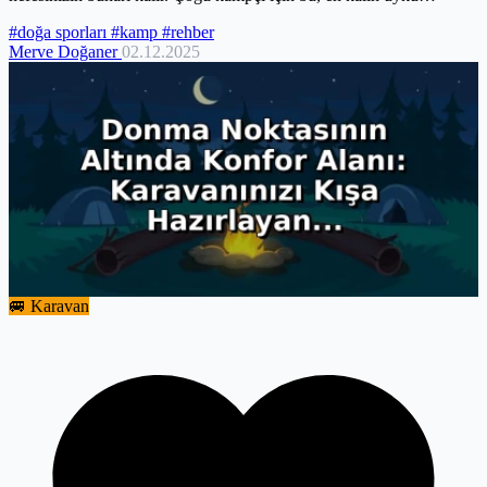
tulumuna...
#doğa sporları
#kamp
#rehber
Merve Doğaner
02.12.2025
🚐 Karavan