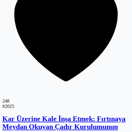
248
#2025
Kar Üzerine Kale İnşa Etmek: Fırtınaya
Meydan Okuyan Çadır Kurulumunun