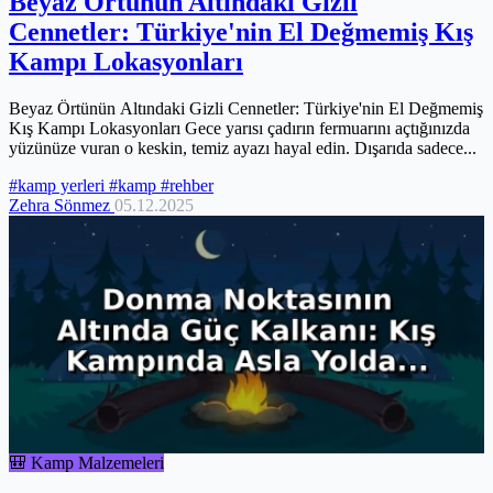
Beyaz Örtünün Altındaki Gizli
Cennetler: Türkiye'nin El Değmemiş Kış
Kampı Lokasyonları
Beyaz Örtünün Altındaki Gizli Cennetler: Türkiye'nin El Değmemiş
Kış Kampı Lokasyonları Gece yarısı çadırın fermuarını açtığınızda
yüzünüze vuran o keskin, temiz ayazı hayal edin. Dışarıda sadece...
#kamp yerleri
#kamp
#rehber
Zehra Sönmez
05.12.2025
🎒 Kamp Malzemeleri