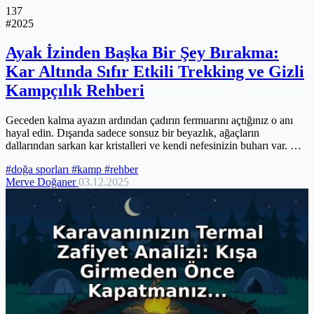
137
#2025
Ayak İzinden Başka Bir Şey Bırakma:
Kar Altında Sıfır Etkili Trekking ve Gizli
Kampçılık Rehberi
Geceden kalma ayazın ardından çadırın fermuarını açtığınız o anı
hayal edin. Dışarıda sadece sonsuz bir beyazlık, ağaçların
dallarından sarkan kar kristalleri ve kendi nefesinizin buharı var. Ne
bir...
#doğa sporları
#kamp
#rehber
Merve Doğaner
03.12.2025