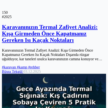
150
#2025
Karavanınızın Termal Zafiyet Analizi:
Kışa Girmeden Önce Kapatmanız
Gereken Isı Kaçak Noktaları
Karavanınızın Termal Zafiyet Analizi: Kışa Girmeden Önce
Kapatmanız Gereken Isı Kaçak Noktaları Dışarıda rüzgar
uğulduyor, kar taneleri usulca karavanınızın camına konuyor ve
içeride siz, elinizde...
#karavan
#kamp
#rehber
Büşra Tekgül
03.12.2025