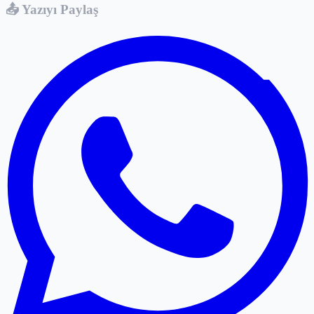
📤 Yazıyı Paylaş