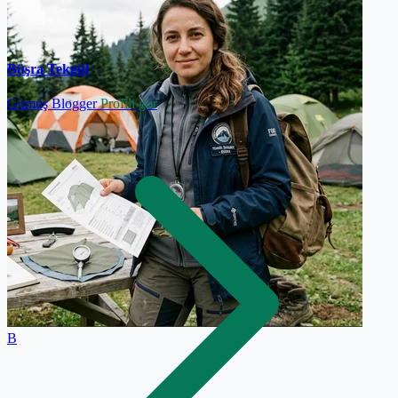
Büşra Tekgül
Gümüş Blogger
Profili gör
B