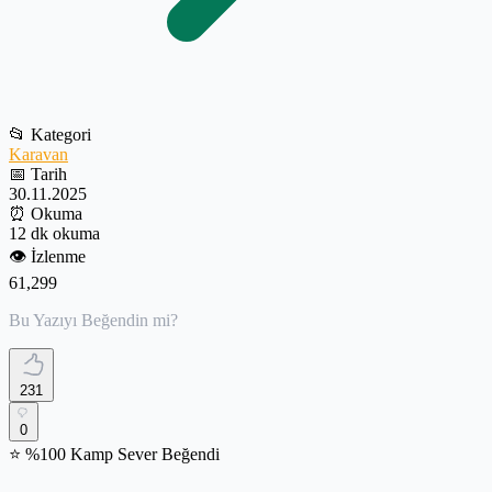
📂
Kategori
Karavan
📅
Tarih
30.11.2025
⏰
Okuma
12 dk okuma
👁️
İzlenme
61,299
Bu Yazıyı Beğendin mi?
231
0
⭐ %100 Kamp Sever Beğendi