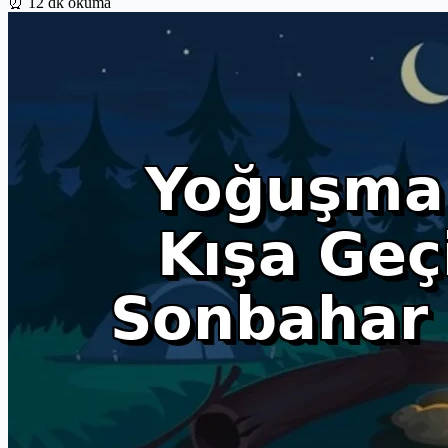
⏰
12 dk okuma