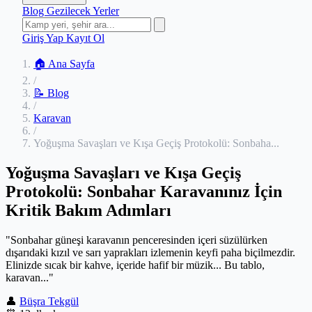
Blog
Gezilecek Yerler
Giriş Yap
Kayıt Ol
🏠 Ana Sayfa
/
📝 Blog
/
Karavan
/
Yoğuşma Savaşları ve Kışa Geçiş Protokolü: Sonbaha...
Yoğuşma Savaşları ve Kışa Geçiş
Protokolü: Sonbahar Karavanınız İçin
Kritik Bakım Adımları
"Sonbahar güneşi karavanın penceresinden içeri süzülürken
dışarıdaki kızıl ve sarı yaprakları izlemenin keyfi paha biçilmezdir.
Elinizde sıcak bir kahve, içeride hafif bir müzik... Bu tablo,
karavan..."
👤
Büşra Tekgül