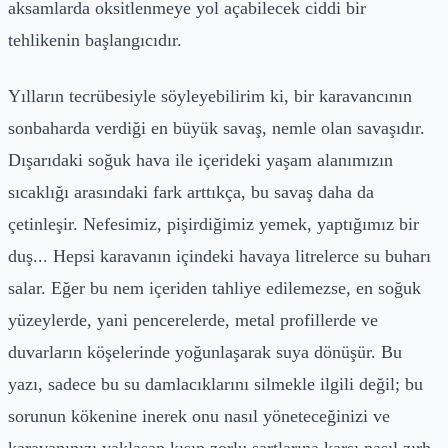
aksamlarda oksitlenmeye yol açabilecek ciddi bir
tehlikenin başlangıcıdır.
Yılların tecrübesiyle söyleyebilirim ki, bir karavancının
sonbaharda verdiği en büyük savaş, nemle olan savaşıdır.
Dışarıdaki soğuk hava ile içerideki yaşam alanımızın
sıcaklığı arasındaki fark arttıkça, bu savaş daha da
çetinleşir. Nefesimiz, pişirdiğimiz yemek, yaptığımız bir
duş... Hepsi karavanın içindeki havaya litrelerce su buharı
salar. Eğer bu nem içeriden tahliye edilemezse, en soğuk
yüzeylerde, yani pencerelerde, metal profillerde ve
duvarların köşelerinde yoğunlaşarak suya dönüşür. Bu
yazı, sadece bu su damlacıklarını silmekle ilgili değil; bu
sorunun kökenine inerek onu nasıl yöneteceğinizi ve
karavanınızı yaklaşan kışın zorlu şartlarına karşı nasıl zırh