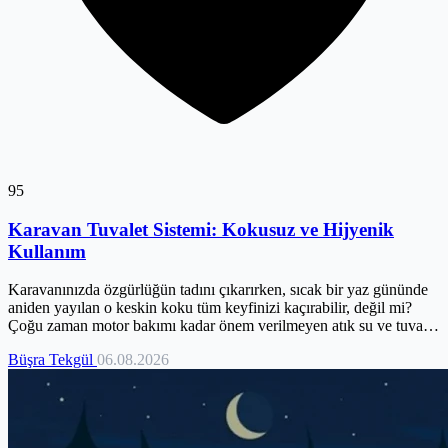
95
Karavan Tuvalet Sistemi: Kokusuz ve Hijyenik
Kullanım
Karavanınızda özgürlüğün tadını çıkarırken, sıcak bir yaz gününde
aniden yayılan o keskin koku tüm keyfinizi kaçırabilir, değil mi?
Çoğu zaman motor bakımı kadar önem verilmeyen atık su ve tuvalet
sistemleri, aslında karavan yaşamının hijyen ve konforunu doğrudan
Büşra Tekgül
06.08.2026
etkileyen kritik bir detaydır. Yanlış yönetim, sadece kötü kokulara
değil, bakteri ve tıkanıklıklara da yol açabilir. Endişelenmeyin, bu
rehber tam da bu sorunları kökten çözmek için hazırlandı. Kokusuz,
hijyenik ve çevreye duyarlı bir karavan deneyimi için ihtiyacınız
olan tüm bilgileri burada bulacaksınız.