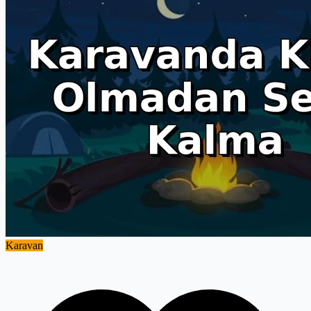
seyahatlerinizde karşılaşabileceğiniz olası sağlık sorunlarının önüne
geçer. Bu rehber, karavanınızın su tankını yaz boyunca güvenli ve
hijyenik tutmanın tüm adımlarını, somut verilerle ve deneyime dayalı
bir yol haritasıyla sunuyor. Yolda geçireceğiniz her anın temiz ve
güvenli suyla tamamlanması için doğru yerdesiniz.
Karavan