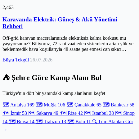
2,463
Karavanda Elektrik: Güneş & Akü Yönetimi
Rehberi
Off-grid karavan maceralarınızda elektriksiz kalma korkusu mu
yaşıyorsunuz? Biliyoruz, 72 saat vaat eden sistemlerin artan yük ve
beklenmedik hava koşullarıyla 48 saatte pes etmesi can sıkıcı
olabilir. Karavan yaşamında kesintisiz enerjinin sadece lüks değil,
Büşra Tekgül
26.07.2026
aynı zamanda temel bir güvenlik ve bağımsızlık meselesi olduğunu
deneyimlerimizle gördük. Bu rehberde, karavanınızın gerçek enerji
ihtiyacını doğru analiz etmekten, güneş paneli ve akü sistemlerini en
⛺ Şehre Göre Kamp Alanı Bul
verimli şekilde entegre etmeye kadar tüm stratejileri bulacaksınız.
Artık şebekeden uzakta, doğayla iç içe sınırsız bir özgürlüğün tadını
çıkarabilirsiniz. Karavanınızda hiç bitmeyen bir enerji döngüsü
Türkiye'nin dört bir yanındaki kamp alanlarını keşfet
kurmaya hazır olun.
🗺️ Antalya
169
🗺️ Muğla
106
🗺️ Çanakkale
65
🗺️ Balıkesir
58
🗺️ İzmir
53
🗺️ Sakarya
49
🗺️ Rize
42
🗺️ İstanbul
38
🗺️ Sinop
14
🗺️ Bursa
14
🗺️ Trabzon
13
🗺️ Bolu
11
🔍 Tüm Alanları Gör
→