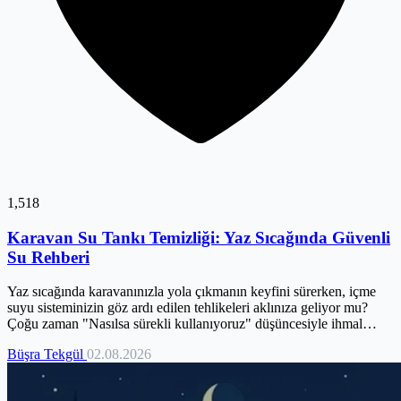
1,518
Karavan Su Tankı Temizliği: Yaz Sıcağında Güvenli
Su Rehberi
Yaz sıcağında karavanınızla yola çıkmanın keyfini sürerken, içme
suyu sisteminizin göz ardı edilen tehlikeleri aklınıza geliyor mu?
Çoğu zaman "Nasılsa sürekli kullanıyoruz" düşüncesiyle ihmal
edilen su tankları, artan sıcaklıklarla birlikte bakteri ve yosun
Büşra Tekgül
02.08.2026
oluşumu için ideal bir zemin hazırlar. Bu durum, sadece suyunuzun
tadını bozmakla kalmaz, aynı zamanda sağlığınızı tehdit eden
mikroorganizmaların üremesine yol açabilir. Oysa doğru bakım, yaz