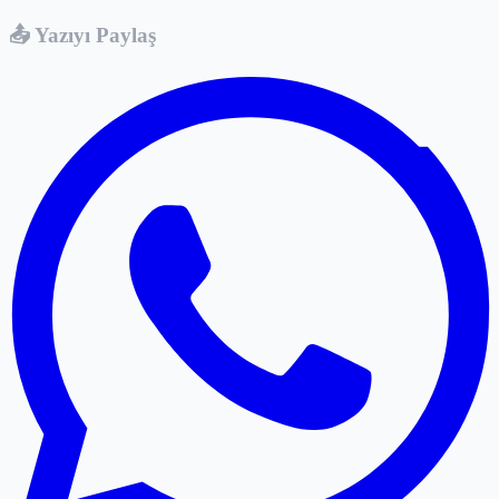
📤 Yazıyı Paylaş