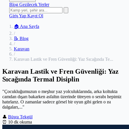
Blog
Gezilecek Yerler
Giriş Yap
Kayıt Ol
🏠 Ana Sayfa
/
📝 Blog
/
Karavan
/
Karavan Lastik ve Fren Güvenliği: Yaz Sıcağında Te...
Karavan Lastik ve Fren Güvenliği: Yaz
Sıcağında Termal Disiplin
"Çocukluğumuzun o meşhur yaz yolculuklarında, arka koltukta
camdan dışarı bakarken asfaltın üzerinde titreyen o serabı hepimiz
hatırlarız. O zamanlar sadece görsel bir oyun gibi gelen o ısı
dalgaları,..."
👤
Büşra Tekgül
⏰
10 dk okuma