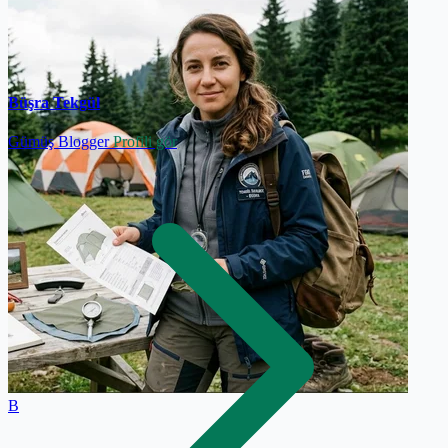
Büşra Tekgül
Gümüş Blogger
Profili gör
B