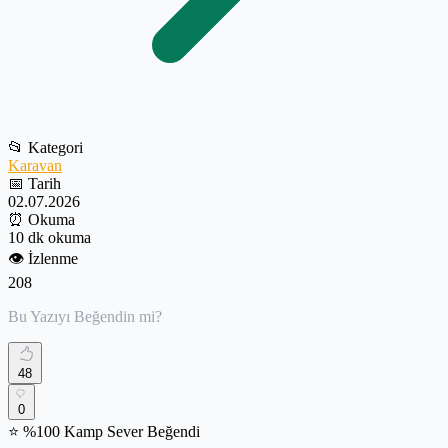
📂
Kategori
Karavan
📅
Tarih
02.07.2026
⏰
Okuma
10 dk okuma
👁️
İzlenme
208
Bu Yazıyı Beğendin mi?
48
0
⭐ %100 Kamp Sever Beğendi