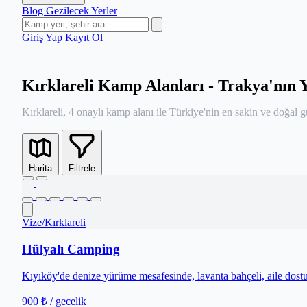
Blog
Gezilecek Yerler
Giriş Yap
Kayıt Ol
Kırklareli Kamp Alanları - Trakya'nın 
Kırklareli, 4 onaylı kamp alanı ile Türkiye'nin en sakin ve doğa
Harita
Filtrele
Vize
/
Kırklareli
Hülyalı Camping
Kıyıköy'de denize yürüme mesafesinde, lavanta bahçeli, aile dostu
900 ₺
/ gecelik