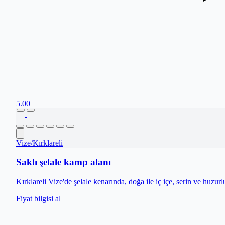
5.00
Vize
/
Kırklareli
Saklı şelale kamp alanı
Kırklareli Vize'de şelale kenarında, doğa ile iç içe, serin ve huzurl
Fiyat bilgisi al