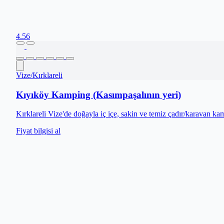
4.56
Vize
/
Kırklareli
Kıyıköy Kamping (Kasımpaşalının yeri)
Kırklareli Vize'de doğayla iç içe, sakin ve temiz çadır/karavan k
Fiyat bilgisi al