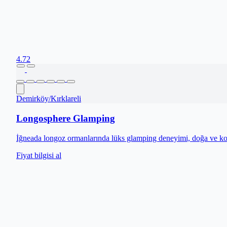
4.72
Demirköy
/
Kırklareli
Longosphere Glamping
İğneada longoz ormanlarında lüks glamping deneyimi, doğa ve kon
Fiyat bilgisi al