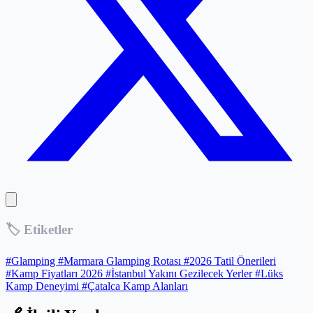
🏷️ Etiketler
#Glamping
#Marmara Glamping Rotası
#2026 Tatil Önerileri
#Kamp Fiyatları 2026
#İstanbul Yakını Gezilecek Yerler
#Lüks
Kamp Deneyimi
#Çatalca Kamp Alanları