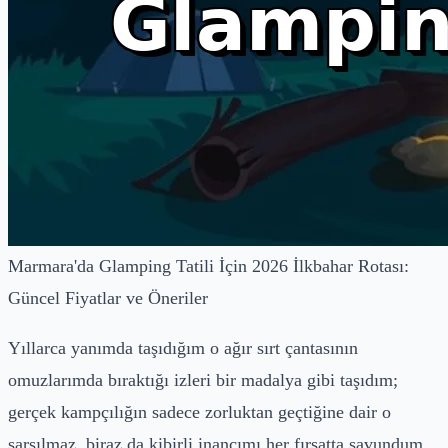
Marmara'da Glamping Tatili İçin 2026 İlkbahar Rotası:
Güncel Fiyatlar ve Öneriler
Yıllarca yanımda taşıdığım o ağır sırt çantasının
omuzlarımda bıraktığı izleri bir madalya gibi taşıdım;
gerçek kampçılığın sadece zorluktan geçtiğine dair o
sarsılmaz, biraz da kibirli inancımı her fırsatta savundum.