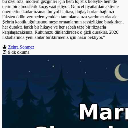
bu özel rota, modern gezginler için hem lojistik kolaylık hem de
derin bir atmosferik kaçış vaat ediyor. Güncel fiyatlardan aktivite
önerilerine kadar uzanan bu yol haritası, doğayla olan bağınızı
lüksten ödün vermeden yeniden tanımlamanıza yardımcı olacak.
Şehrin kaotik uğultusunu meşe ormanlarının sessizliğine bırakırken,
her durakta farklı bir hikaye ve her sabah taze bir rüzgarla
karşılaşacaksınız. Ruhunuzu dinlendirecek o gizli duraklar, 2026
ilkbaharında yeni anılar biriktirmeniz için hazır bekliyor."
👤
Zehra Sönmez
⏰
9 dk okuma