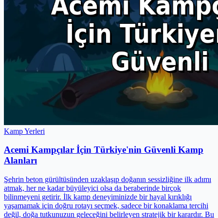
Kamp Yerleri
Acemi Kampçılar İçin Türkiye'nin Güvenli Kamp
Alanları
Şehrin beton gürültüsünden uzaklaşıp doğanın sessizliğine ilk adımı
atmak, her ne kadar büyüleyici olsa da beraberinde birçok
bilinmeyeni getirir. İlk kamp deneyiminizde bir hayal kırıklığı
yaşamamak için doğru rotayı seçmek, sadece bir konaklama tercihi
değil, doğa tutkunuzun geleceğini belirleyen stratejik bir karardır. Bu