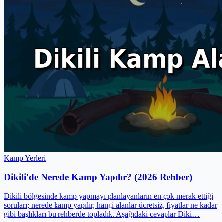
Kamp Yerleri
Dikili'de Nerede Kamp Yapılır? (2026 Rehber)
Dikili bölgesinde kamp yapmayı planlayanların en çok merak ettiği
soruları; nerede kamp yapılır, hangi alanlar ücretsiz, fiyatlar ne kadar
gibi başlıkları bu rehberde topladık. Aşağıdaki cevaplar Diki…