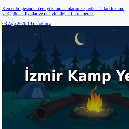
Kemer bölgesindeki en iyi kamp alanlarını keşfedin. 12 farklı kamp
yeri, güncel fiyatlar ve detaylı bilgiler bu rehberde.
03 Ağu 2026
19 dk okuma