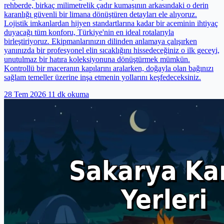
rehberde, birkaç milimetrelik çadır kumaşının arkasındaki o derin
karanlığı güvenli bir limana dönüştüren detayları ele alıyoruz.
Lojistik imkanlardan hijyen standartlarına kadar bir aceminin ihtiyaç
duyacağı tüm konforu, Türkiye'nin en ideal rotalarıyla
birleştiriyoruz. Ekipmanlarınızın dilinden anlamaya çalışırken
yanınızda bir profesyonel elin sıcaklığını hissedeceğiniz o ilk geceyi,
unutulmaz bir hatıra koleksiyonuna dönüştürmek mümkün.
Kontrollü bir maceranın kapılarını aralarken, doğayla olan bağınızı
sağlam temeller üzerine inşa etmenin yollarını keşfedeceksiniz.
28 Tem 2026
11 dk okuma