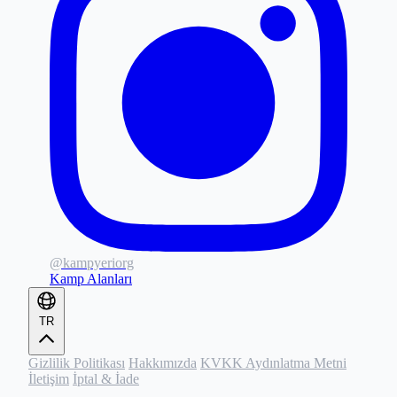
@kampyeriorg
Kamp Alanları
TR
Gizlilik Politikası
Hakkımızda
KVKK Aydınlatma Metni
İletişim
İptal & İade