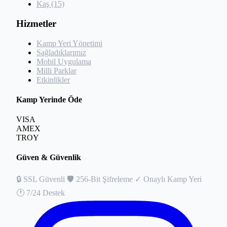
Kaş (15)
Hizmetler
Kamp Yeri Yönetimi
Sağladıklarımız
Mobil Uygulama
Milli Parklar
Etkinlikler
Kamp Yerinde Öde
VISA
AMEX
TROY
Güven & Güvenlik
🔒
SSL Güvenli
🛡️
256-Bit Şifreleme
✓
Onaylı Kamp Yeri
🕐
7/24 Destek