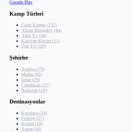
Google Play
Kamp Türleri
Çadır Kampı (232)
Ahşap Bungalov (44)
Ağaç Ev (44)
Karavan Kampı (21)
Dağ Evi (20)
Şehirler
Antalya (79)
Muğla (60)
İzmir (29)
Çanakkale (27)
Balıkesir (19)
Destinasyonlar
Kumluca (29)
Fethiye (27)
Kemer (19)
Assos (16)