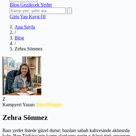
Blog
Gezilecek Yerler
Giriş Yap
Kayıt Ol
Ana Sayfa
/
Blog
/
Zehra Sönmez
Z
Kampyeri Yazarı
Altın Blogger
Zehra Sönmez
Bazı yerler listede güzel durur; bazıları sabah kahvesinde aklınızda
kalır. Ben Türkiye’nin kamp alanlarını gezip o ikinci türü arıyorum