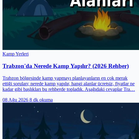
Kamp Yerleri
Trabzon'da Nerede Kamp Yapılır? (2026 Rehber)
Trabzon bölgesinde kamp yapmayı planlayanların en çok merak
ettiği soruları; nerede kamp yapılır, hangi alanlar ücretsiz, fiyatlar ne
kadar gibi başlıkları bu rehberde topladık. Aşağıdaki cevaplar Tra…
08 Ağu 2026
8 dk okuma