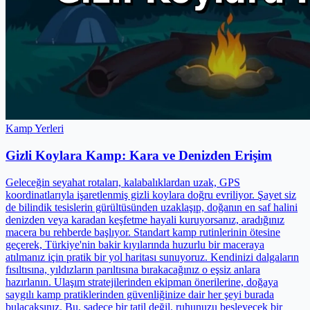
Kamp Yerleri
Gizli Koylara Kamp: Kara ve Denizden Erişim
Geleceğin seyahat rotaları, kalabalıklardan uzak, GPS
koordinatlarıyla işaretlenmiş gizli koylara doğru evriliyor. Şayet siz
de bilindik tesislerin gürültüsünden uzaklaşıp, doğanın en saf halini
denizden veya karadan keşfetme hayali kuruyorsanız, aradığınız
macera bu rehberde başlıyor. Standart kamp rutinlerinin ötesine
geçerek, Türkiye'nin bakir kıyılarında huzurlu bir maceraya
atılmanız için pratik bir yol haritası sunuyoruz. Kendinizi dalgaların
fısıltısına, yıldızların parıltısına bırakacağınız o eşsiz anlara
hazırlanın. Ulaşım stratejilerinden ekipman önerilerine, doğaya
saygılı kamp pratiklerinden güvenliğinize dair her şeyi burada
bulacaksınız. Bu, sadece bir tatil değil, ruhunuzu besleyecek bir