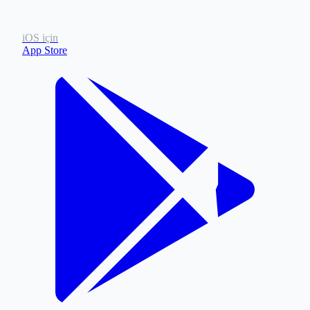
iOS için
App Store