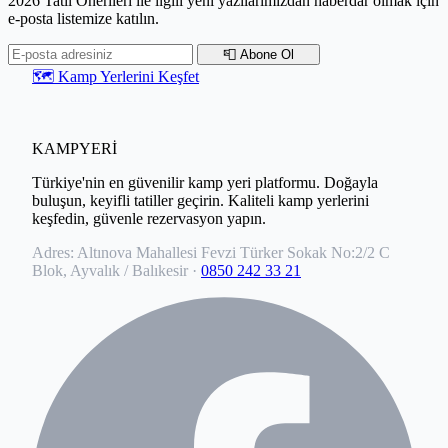
2026 Tatil Önerileri ile ilgili yeni yazılarımızdan haberdar olmak için
e-posta listemize katılın.
📮 Abone Ol
🗺️ Kamp Yerlerini Keşfet
KAMPYERİ
Türkiye'nin en güvenilir kamp yeri platformu. Doğayla
buluşun, keyifli tatiller geçirin. Kaliteli kamp yerlerini
keşfedin, güvenle rezervasyon yapın.
Adres:
Altınova Mahallesi Fevzi Türker Sokak No:2/2 C
Blok, Ayvalık / Balıkesir
·
0850 242 33 21