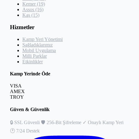
Kemer (19)
Assos (16)
Kaş (15)
Hizmetler
Kamp Yeri Yönetimi
Sağladıklarımız
Mobil Uygulama
Milli Parklar
Etkinlikler
Kamp Yerinde Öde
VISA
AMEX
TROY
Güven & Güvenlik
🔒
SSL Güvenli
🛡️
256-Bit Şifreleme
✓
Onaylı Kamp Yeri
🕐
7/24 Destek