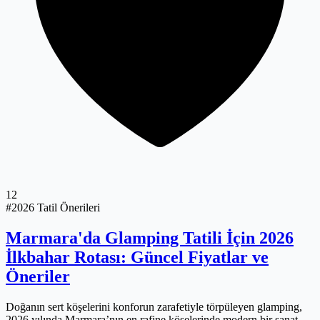
12
#2026 Tatil Önerileri
Marmara'da Glamping Tatili İçin 2026
İlkbahar Rotası: Güncel Fiyatlar ve
Öneriler
Doğanın sert köşelerini konforun zarafetiyle törpüleyen glamping,
2026 yılında Marmara’nın en rafine köşelerinde modern bir sanat