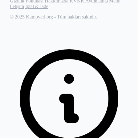
Gizlilik Politikası
Hakkımızda
KVKK Aydınlatma Metni
İletişim
İptal & İade
© 2025
Kampyeri.org
- Tüm hakları saklıdır.