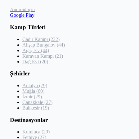
Android için
Google Play
Kamp Türleri
Çadır Kampı (232)
Ahşap Bungalov (44)
Ağaç Ev (44)
Karavan Kampı (21)
Dağ Evi (20)
Şehirler
Antalya (79)
Muğla (60)
İzmir (29)
Çanakkale (27)
Balıkesir (19)
Destinasyonlar
Kumluca (29)
Fethiye (27)