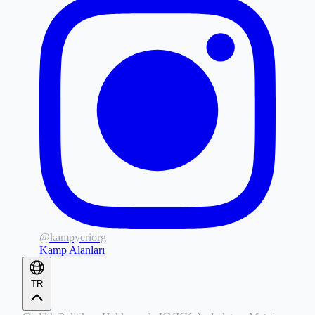
@kampyeriorg
Kamp Alanları
TR