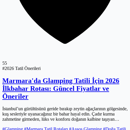
55
#2026 Tatil Önerileri
Marmara'da Glamping Tatili İçin 2026
İlkbahar Rotası: Güncel Fiyatlar ve
Öneriler
İstanbul’un gürültüsünü geride bırakıp zeytin ağaçlarının gölgesinde,
kuş sesleriyle uyanacağınız bir bahar hayal edin. Çadır kurma
zahmetine girmeden, lüks ve konforu doğanın kalbine taşıyan
glamping deneyimi, 2026 ilkbaharında Marmara’nın eşsiz
#Glamping
#Marmara Tatil Rotaları
#Assos Glamping
#Doğa Tatili
coğrafyasında sizi bekliyor. Assos’un antik dokusundan