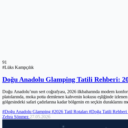
91
#Lüks Kampçılık
Doğu Anadolu Glamping Tatili Rehberi: 202
Doğu Anadolu’nun sert coğrafyası, 2026 ilkbaharında modern konforun 
platolarında, moka potta demlenen kahvenin kokusu eşliğinde izlenen 
gölgesindeki safari çadırlarına kadar bölgenin en seçkin duraklarını me
imkanlarla donatılmış izole konaklama üniteleri, yüksek rakımlı oksije
#Doğu Anadolu Glamping
#2026 Tatil Rotaları
#Doğa Tatili Rehberi
anlayışınızı kökten değiştirmeye aday.
Zehra Sönmez
27.05.2026