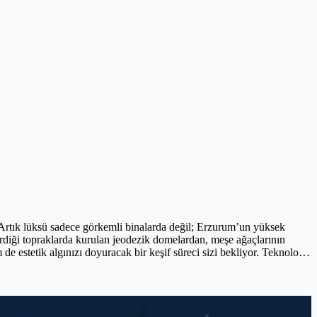
 Artık lüksü sadece görkemli binalarda değil; Erzurum’un yüksek
rdiği topraklarda kurulan jeodezik domelardan, meşe ağaçlarının
e estetik algınızı doyuracak bir keşif süreci sizi bekliyor. Teknolojik
oğanın kalbinde, sessizliğin sesini dinleyeceğiniz bu yolculuk, seyahat