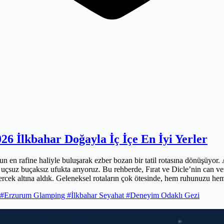
6 İlkbahar Doğayla İç İçe En İyi Yerler
en rafine haliyle buluşarak ezber bozan bir tatil rotasına dönüşüyor.
uçsuz buçaksız ufukta arıyoruz. Bu rehberde, Fırat ve Dicle’nin can ve
rcek altına aldık. Geleneksel rotaların çok ötesinde, hem ruhunuzu hem d
nin zindeliğiyle birleşerek alışılmışın dışında bir deneyim vadediyor. D
#Erzurum Glamping
#İlkbahar Seyahat
#Deneyim Odaklı Gezi