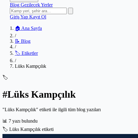
Blog
Gezilecek Yerler
Giriş Yap
Kayıt Ol
🏠 Ana Sayfa
/
📝 Blog
/
🏷️ Etiketler
/
Lüks Kampçılık
🏷️
#Lüks Kampçılık
"Lüks Kampçılık" etiketi ile ilgili tüm blog yazıları
📊
7 yazı bulundu
🏷️
Lüks Kampçılık etiketi