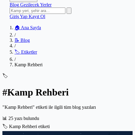
Blog
Gezilecek Yerler
Giriş Yap
Kayıt Ol
🏠 Ana Sayfa
/
📝 Blog
/
🏷️ Etiketler
/
Kamp Rehberi
🏷️
#Kamp Rehberi
"Kamp Rehberi" etiketi ile ilgili tüm blog yazıları
📊
25 yazı bulundu
🏷️
Kamp Rehberi etiketi