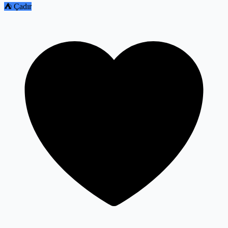
⛺ Çadır