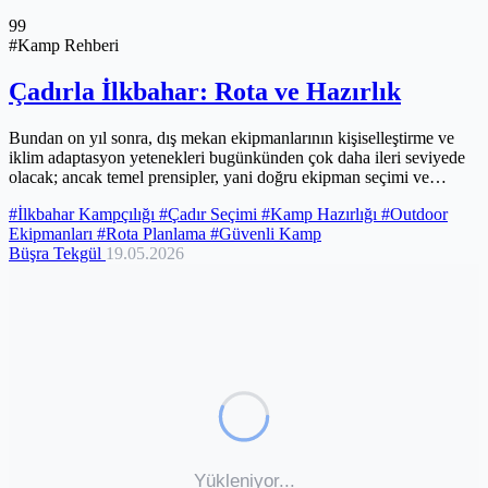
99
#Kamp Rehberi
Çadırla İlkbahar: Rota ve Hazırlık
Bundan on yıl sonra, dış mekan ekipmanlarının kişiselleştirme ve
iklim adaptasyon yetenekleri bugünkünden çok daha ileri seviyede
olacak; ancak temel prensipler, yani doğru ekipman seçimi ve
detaylı...
#İlkbahar Kampçılığı
#Çadır Seçimi
#Kamp Hazırlığı
#Outdoor
Ekipmanları
#Rota Planlama
#Güvenli Kamp
Büşra Tekgül
19.05.2026