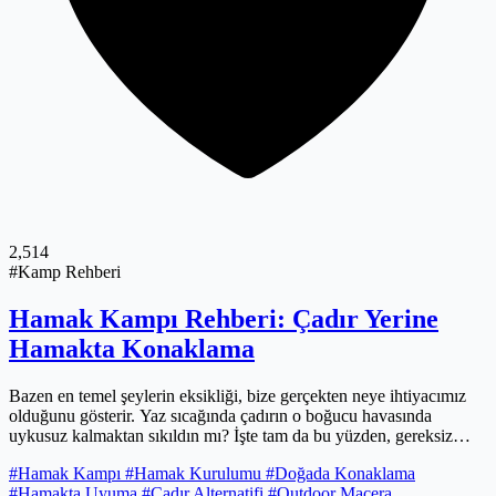
2,514
#Kamp Rehberi
Hamak Kampı Rehberi: Çadır Yerine
Hamakta Konaklama
Bazen en temel şeylerin eksikliği, bize gerçekten neye ihtiyacımız
olduğunu gösterir. Yaz sıcağında çadırın o boğucu havasında
uykusuz kalmaktan sıkıldın mı? İşte tam da bu yüzden, gereksiz
fazlalıklardan kurtulup, bambaşka bir konfor alanı yaratmanın peşine
#Hamak Kampı
#Hamak Kurulumu
#Doğada Konaklama
düştüm ben de: Hamak kampı! Bu rehberde, yılların deneyimiyle
#Hamakta Uyuma
#Çadır Alternatifi
#Outdoor Macera
edindiğim, doğru ağaç seçiminden bel ağrısı olmadan uyumanın