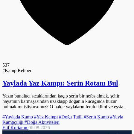
537
#Kamp Rehberi
Yaylada Yaz Kampı: Serin Rotanı Bul
Yazın bunaltıcı sıcaklarından kaçıp serin bir nefes almak, şehir
hayatının karmaşasından uzaklaşıp doğanın kucağında huzur
bulmak mı istiyorsunuz? O halde yaylaların ferah iklimi ve eşsiz
güzellikleriyle tanışmaya hazır olun. Yaylada yaz kampı, yıldızların
#Yaylada Kamp
#Yaz Kampı
#Doğa Tatili
#Serin Kamp
#Yayla
altında geçirilen serin gecelerden, kuş sesleriyle uyanılan sabahlara,
Kampçılığı
#Doğa Aktiviteleri
bedeninizi ve zihninizi yenileyecek bir deneyim vaat ediyor. Bu özel
Elif Kurtaran
06.08.2026
macerayı en verimli ve güvenli şekilde yaşamanız için doğru
planlamadan, dikkat etmeniz gerekenlere kadar tüm detayları bu