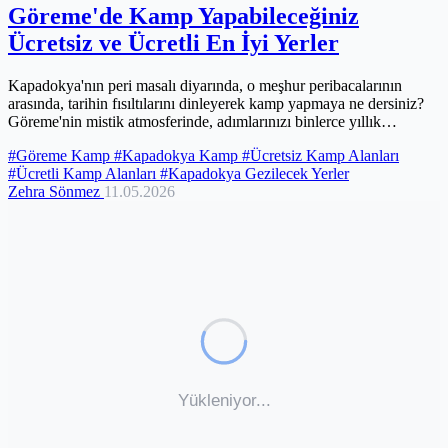
Göreme'nin mistik atmosferinde, adımlarınızı binlerce yıllık
topraklarda atarken kendinizi bambaşka bir dünyada
#Göreme Kamp
#Kapadokya Kamp
#Ücretsiz Kamp Alanları
hissedeceksiniz. İster konforlu bir tesiste konaklamak isteyin, ister
#Ücretli Kamp Alanları
#Kapadokya Gezilecek Yerler
doğayla baş başa özgür bir macera arayın, bu eşsiz coğrafya size
Zehra Sönmez
11.05.2026
unutulmaz bir kamp deneyimi sunmaya hazır. Bu rehberde,
bütçenize ve tarzınıza en uygun kamp alanlarını keşfedecek,
Kapadokya'nın gizemli güzelliklerini en yakından soluyacaksınız.
📝 Kamp Yerleri