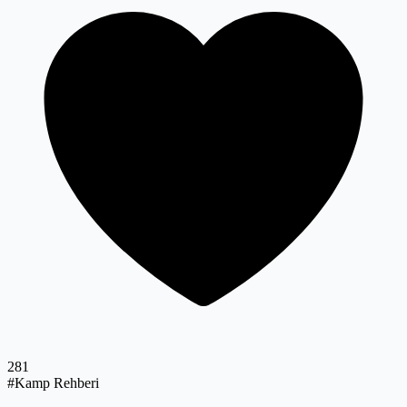
281
#Kamp Rehberi
Göreme'de Kamp Yapabileceğiniz
Ücretsiz ve Ücretli En İyi Yerler
Kapadokya'nın peri masalı diyarında, o meşhur peribacalarının
arasında, tarihin fısıltılarını dinleyerek kamp yapmaya ne dersiniz?