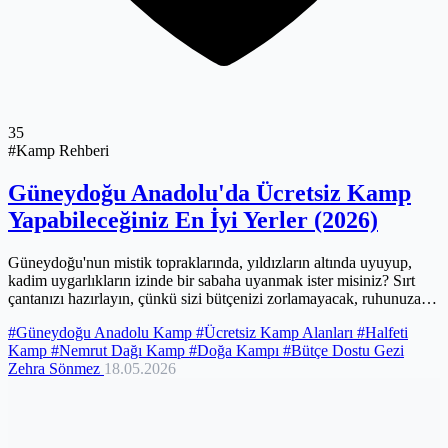
35
#Kamp Rehberi
Güneydoğu Anadolu'da Ücretsiz Kamp
Yapabileceğiniz En İyi Yerler (2026)
Güneydoğu'nun mistik topraklarında, yıldızların altında uyuyup,
kadim uygarlıkların izinde bir sabaha uyanmak ister misiniz? Sırt
çantanızı hazırlayın, çünkü sizi bütçenizi zorlamayacak, ruhunuza
dokunacak ücretsiz kamp alanları bekliyor. Fırat ve Dicle'nin hayat
#Güneydoğu Anadolu Kamp
#Ücretsiz Kamp Alanları
#Halfeti
verdiği bu coğrafyada, doğayla bütünleşeceğiniz, kendine has
Kamp
#Nemrut Dağı Kamp
#Doğa Kampı
#Bütçe Dostu Gezi
kokusuyla sizi saracak keşif dolu bir maceraya adım atmaya hazır
Zehra Sönmez
18.05.2026
olun. Bu topraklarda kamp yapmak, lüks otellerin sınırlarından
sıyrılıp, doğanın en saf halini hissetmenin en güzel yolu. Hadi, bu
gizemli coğrafyanın kalbine doğru unutulmaz bir yolculuğa çıkalım!