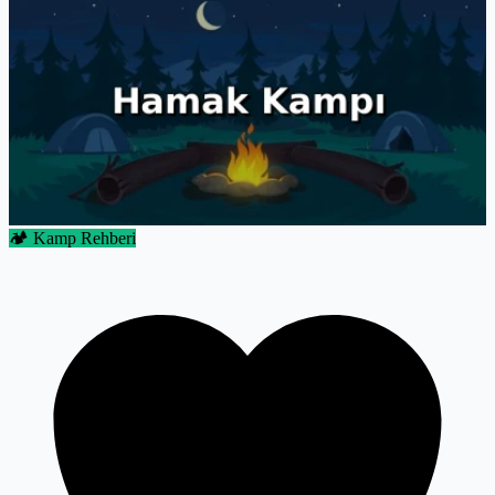
yazıda keşfedeceksiniz. Rotanızı yükseklere çevirin ve unutulmaz
anılar biriktirmeye hazırlanın.
🏕️ Kamp Rehberi