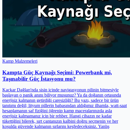
Kamp Malzemeleri
Kampta Güç Kaynağı Seçimi: Powerbank mi,
Taşınabilir Güç İstasyonu mu?
Kaçkar Dağları'nda sisin içinde navigasyonun pilinin bitmesiyle
başlayan o panik anını biliyor musunuz? Ya da doğanın ortasında
enerjisiz kalmanın getirdiği çaresizliği? Bu yazı, sadece bir ürün
tanıtımı değil; lityum pillerin babasından aldığımız ilhamla, watt-saat
hesaplamanın saf fiziğini öğrenip kamp maceralarınızda asla
enerjisiz kalmamanız için bir rehber. Hangi cihazın ne kadar
tükettiğini bilerek, sırt çantanızın kalbini doğru seçmenin ve her
koşulda güvende kalmanın sırlarını keşfedeceksiniz. Yanlış