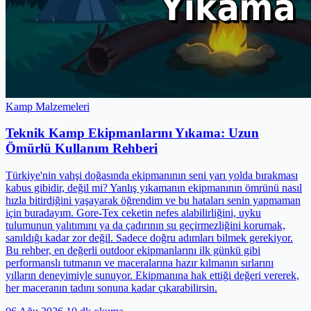
Kamp Malzemeleri
Teknik Kamp Ekipmanlarını Yıkama: Uzun
Ömürlü Kullanım Rehberi
Türkiye'nin vahşi doğasında ekipmanının seni yarı yolda bırakması
kabus gibidir, değil mi? Yanlış yıkamanın ekipmanının ömrünü nasıl
hızla bitirdiğini yaşayarak öğrendim ve bu hataları senin yapmaman
için buradayım. Gore-Tex ceketin nefes alabilirliğini, uyku
tulumunun yalıtımını ya da çadırının su geçirmezliğini korumak,
sanıldığı kadar zor değil. Sadece doğru adımları bilmek gerekiyor.
Bu rehber, en değerli outdoor ekipmanlarını ilk günkü gibi
performanslı tutmanın ve maceralarına hazır kılmanın sırlarını
yılların deneyimiyle sunuyor. Ekipmanına hak ettiği değeri vererek,
her maceranın tadını sonuna kadar çıkarabilirsin.