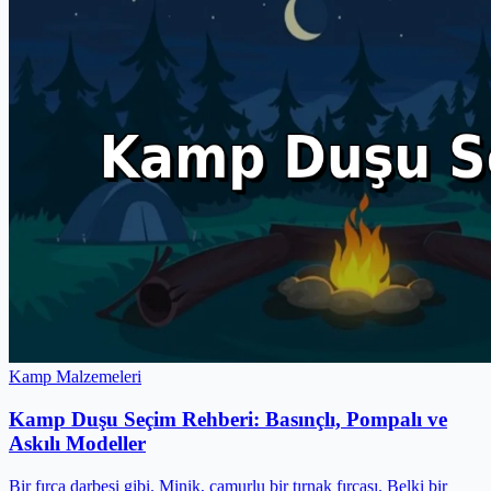
Kamp Malzemeleri
Kamp Duşu Seçim Rehberi: Basınçlı, Pompalı ve
Askılı Modeller
Bir fırça darbesi gibi. Minik, çamurlu bir tırnak fırçası. Belki bir