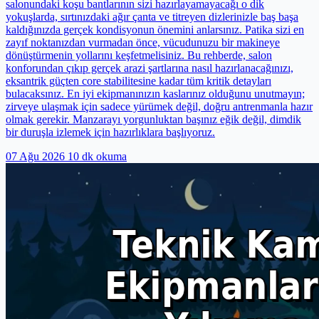
salonundaki koşu bantlarının sizi hazırlayamayacağı o dik
yokuşlarda, sırtınızdaki ağır çanta ve titreyen dizlerinizle baş başa
kaldığınızda gerçek kondisyonun önemini anlarsınız. Patika sizi en
zayıf noktanızdan vurmadan önce, vücudunuzu bir makineye
dönüştürmenin yollarını keşfetmelisiniz. Bu rehberde, salon
konforundan çıkıp gerçek arazi şartlarına nasıl hazırlanacağınızı,
eksantrik güçten core stabilitesine kadar tüm kritik detayları
bulacaksınız. En iyi ekipmanınızın kaslarınız olduğunu unutmayın;
zirveye ulaşmak için sadece yürümek değil, doğru antrenmanla hazır
olmak gerekir. Manzarayı yorgunluktan başınız eğik değil, dimdik
bir duruşla izlemek için hazırlıklara başlıyoruz.
07 Ağu 2026
10 dk okuma