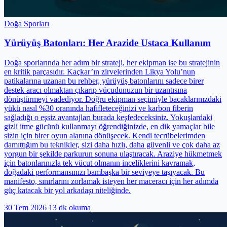
Doğa Sporları
Yürüyüş Batonları: Her Arazide Ustaca Kullanım
Doğa sporlarında her adım bir strateji, her ekipman ise bu stratejinin
en kritik parçasıdır. Kaçkar’ın zirvelerinden Likya Yolu’nun
patikalarına uzanan bu rehber, yürüyüş batonlarını sadece birer
destek aracı olmaktan çıkarıp vücudunuzun bir uzantısına
dönüştürmeyi vadediyor. Doğru ekipman seçimiyle bacaklarınızdaki
yükü nasıl %30 oranında hafifleteceğinizi ve karbon fiberin
sağladığı o eşsiz avantajları burada keşfedeceksiniz. Yokuşlardaki
gizli itme gücünü kullanmayı öğrendiğinizde, en dik yamaçlar bile
sizin için birer oyun alanına dönüşecek. Kendi tecrübelerimden
damıttığım bu teknikler, sizi daha hızlı, daha güvenli ve çok daha az
yorgun bir şekilde parkurun sonuna ulaştıracak. Araziye hükmetmek
için batonlarınızla tek vücut olmanın inceliklerini kavramak,
doğadaki performansınızı bambaşka bir seviyeye taşıyacak. Bu
manifesto, sınırlarını zorlamak isteyen her maceracı için her adımda
güç katacak bir yol arkadaşı niteliğinde.
30 Tem 2026
13 dk okuma