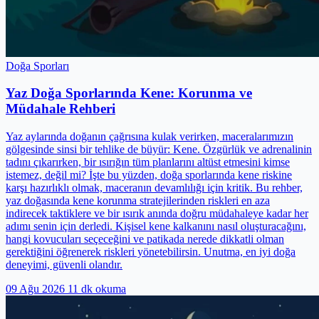
Doğa Sporları
Yaz Doğa Sporlarında Kene: Korunma ve
Müdahale Rehberi
Yaz aylarında doğanın çağrısına kulak verirken, maceralarımızın
gölgesinde sinsi bir tehlike de büyür: Kene. Özgürlük ve adrenalinin
tadını çıkarırken, bir ısırığın tüm planlarını altüst etmesini kimse
istemez, değil mi? İşte bu yüzden, doğa sporlarında kene riskine
karşı hazırlıklı olmak, maceranın devamlılığı için kritik. Bu rehber,
yaz doğasında kene korunma stratejilerinden riskleri en aza
indirecek taktiklere ve bir ısırık anında doğru müdahaleye kadar her
adımı senin için derledi. Kişisel kene kalkanını nasıl oluşturacağını,
hangi kovucuları seçeceğini ve patikada nerede dikkatli olman
gerektiğini öğrenerek riskleri yönetebilirsin. Unutma, en iyi doğa
deneyimi, güvenli olandır.
09 Ağu 2026
11 dk okuma