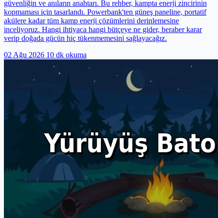
güvenliğin ve anıların anahtarı. Bu rehber, kampta enerji zincirinin
kopmaması için tasarlandı. Powerbank'ten güneş paneline, portatif
akülere kadar tüm kamp enerji çözümlerini derinlemesine
inceliyoruz. Hangi ihtiyaca hangi bütçeye ne gider, beraber karar
verip doğada gücün hiç tükenmemesini sağlayacağız.
02 Ağu 2026
10 dk okuma