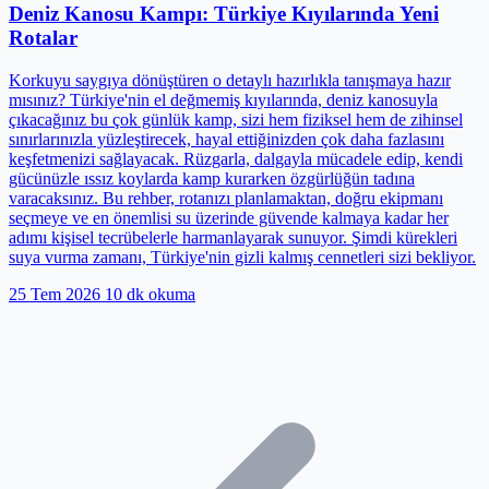
Deniz Kanosu Kampı: Türkiye Kıyılarında Yeni
Rotalar
Korkuyu saygıya dönüştüren o detaylı hazırlıkla tanışmaya hazır
mısınız? Türkiye'nin el değmemiş kıyılarında, deniz kanosuyla
çıkacağınız bu çok günlük kamp, sizi hem fiziksel hem de zihinsel
sınırlarınızla yüzleştirecek, hayal ettiğinizden çok daha fazlasını
keşfetmenizi sağlayacak. Rüzgarla, dalgayla mücadele edip, kendi
gücünüzle ıssız koylarda kamp kurarken özgürlüğün tadına
varacaksınız. Bu rehber, rotanızı planlamaktan, doğru ekipmanı
seçmeye ve en önemlisi su üzerinde güvende kalmaya kadar her
adımı kişisel tecrübelerle harmanlayarak sunuyor. Şimdi kürekleri
suya vurma zamanı, Türkiye'nin gizli kalmış cennetleri sizi bekliyor.
25 Tem 2026
10 dk okuma