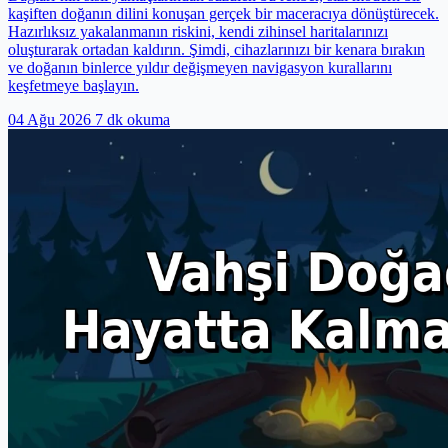
kaşiften doğanın dilini konuşan gerçek bir maceracıya dönüştürecek.
Hazırlıksız yakalanmanın riskini, kendi zihinsel haritalarınızı
oluşturarak ortadan kaldırın. Şimdi, cihazlarınızı bir kenara bırakın
ve doğanın binlerce yıldır değişmeyen navigasyon kurallarını
keşfetmeye başlayın.
04 Ağu 2026
7 dk okuma