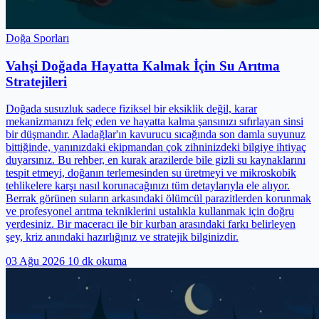
Doğa Sporları
Vahşi Doğada Hayatta Kalmak İçin Su Arıtma
Stratejileri
Doğada susuzluk sadece fiziksel bir eksiklik değil, karar
mekanizmanızı felç eden ve hayatta kalma şansınızı sıfırlayan sinsi
bir düşmandır. Aladağlar'ın kavurucu sıcağında son damla suyunuz
bittiğinde, yanınızdaki ekipmandan çok zihninizdeki bilgiye ihtiyaç
duyarsınız. Bu rehber, en kurak arazilerde bile gizli su kaynaklarını
tespit etmeyi, doğanın terlemesinden su üretmeyi ve mikroskobik
tehlikelere karşı nasıl korunacağınızı tüm detaylarıyla ele alıyor.
Berrak görünen suların arkasındaki ölümcül parazitlerden korunmak
ve profesyonel arıtma tekniklerini ustalıkla kullanmak için doğru
yerdesiniz. Bir maceracı ile bir kurban arasındaki farkı belirleyen
şey, kriz anındaki hazırlığınız ve stratejik bilginizdir.
03 Ağu 2026
10 dk okuma