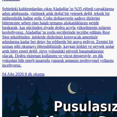
Şehirdeki kaldırımlardan çıkıp Aladağlar’ın %35 eğimli çarşaklarına
adım attığınızda, yürümek artık doğal bir yetenek değil, teknik bir
mühendislik haline gelir. Çoğu doğaseverin sadece dizlerini
bitirmesine sebep olan hatalı tırmanış alışkanlıklarını geride
bırakarak, kas gücünden ziyade doğru açıyla yükselmenin sırlarını
keşfediyoruz. Aladağlar’ın zorlu geçitlerinde tecrübe edilmiş Rest
Step tekniğinden, inişlerde dizlerinizi koruyacak amortisör
adımlarına kadar her detay bu rehberde bir araya geliyor. Zemini bir
uzman gibi okumayı öğrendiğinizde, kaygan kökler ve gevşek taşlar
artık birer engel değil, zirve yolundaki güvenli basamaklarınız
olacak. Doğru ekipman kullanımı ve vücut dengesiyle, en dik
yokuşları bile enerji tasarrufu yaparak aşmanın profesyonel yollarını
inceliyoruz.
04 Ağu 2026
8 dk okuma