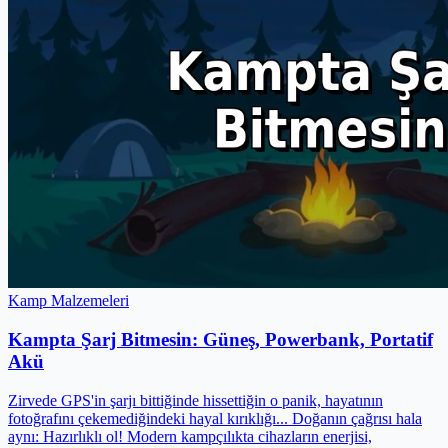
Kamp Malzemeleri
Kampta Şarj Bitmesin: Güneş, Powerbank, Portatif
Akü
Zirvede GPS'in şarjı bittiğinde hissettiğin o panik, hayatının
fotoğrafını çekemediğindeki hayal kırıklığı... Doğanın çağrısı hala
aynı: Hazırlıklı ol! Modern kampçılıkta cihazların enerjisi,