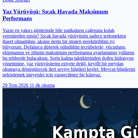
Yaz Yürüyüşü: Sıcak Havada Maksimum
Performans
Yazın en yakıcı günlerinde bile patikaların çağrısına kulak
verenlerden misin? Sıcak havada yürüyüşün sadece terlemekten
ibaret olmadığını, aksine derin bir strateji gerektirdiğini iyi
biliyorum. Defalarca düşerek edindiğim tecrübelerle, vücudunu,
ekipmanını ve zihnini maksimum performansa ayarlamanın yollarını
bu rehberde bulacaksın. Serin kalma taktiklerinden doğru hidrasyon
yönetimine, yaz yürüyüşlerini eziyete değil, keyifli bir meydan
okumaya dönüştürecek ileri seviye bilgileri keşfet. Mevcut bilgilerini
pekiştirmek isteyenler için vazgeçilmez bir kılavuz.
29 Tem 2026
11 dk okuma