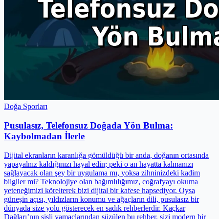
Doğa Sporları
Pusulasız, Telefonsuz Doğada Yön Bulma:
Kaybolmadan İlerle
Dijital ekranların karanlığa gömüldüğü bir anda, doğanın ortasında
yapayalnız kaldığınızı hayal edin; peki o an hayatta kalmanızı
sağlayacak olan şey bir uygulama mı, yoksa zihninizdeki kadim
bilgiler mi? Teknolojiye olan bağımlılığımız, coğrafyayı okuma
yeteneğimizi körelterek bizi dijital bir kafese hapsediyor. Oysa
güneşin açısı, yıldızların konumu ve ağaçların dili, pusulasız bir
dünyada size yolu gösterecek en sadık rehberlerdir. Kaçkar
Dağları’nın sisli yamaçlarından süzülen bu rehber, sizi modern bir