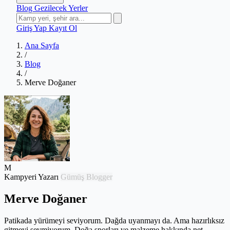
Blog
Gezilecek Yerler
Giriş Yap
Kayıt Ol
Ana Sayfa
/
Blog
/
Merve Doğaner
M
Kampyeri Yazarı
Gümüş Blogger
Merve Doğaner
Patikada yürümeyi seviyorum. Dağda uyanmayı da. Ama hazırlıksız
gitmeyi sevmiyorum. Doğa sporları ve malzeme hakkında net