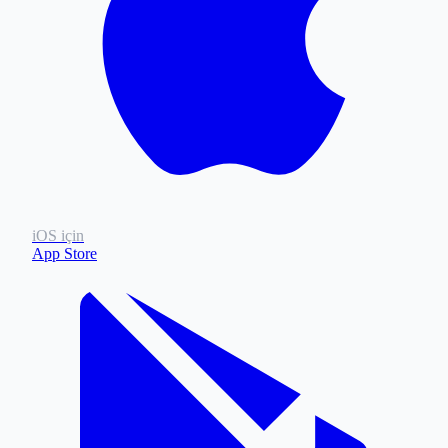
iOS için
App Store