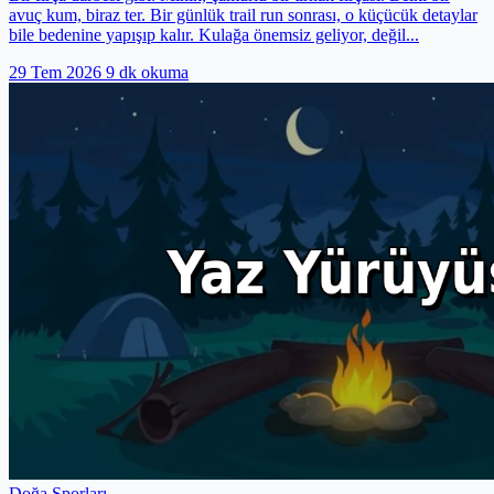
avuç kum, biraz ter. Bir günlük trail run sonrası, o küçücük detaylar
bile bedenine yapışıp kalır. Kulağa önemsiz geliyor, değil...
29 Tem 2026
9 dk okuma
Doğa Sporları