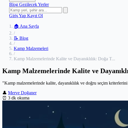
Blog
Gezilecek Yerler
Giriş Yap
Kayıt Ol
🏠 Ana Sayfa
/
📝 Blog
/
Kamp Malzemeleri
/
Kamp Malzemelerinde Kalite ve Dayanıklılık: Doğa T...
Kamp Malzemelerinde Kalite ve Dayanıklı
"Kamp malzemelerinde kalite, dayanıklılık ve doğru seçim kriterlerini
👤
Merve Doğaner
⏰
3 dk okuma