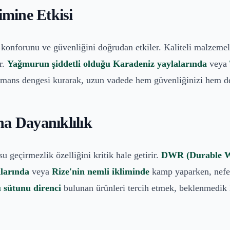
mine Etkisi
onforunu ve güvenliğini doğrudan etkiler. Kaliteli malzemeler
ir.
Yağmurun şiddetli olduğu Karadeniz yaylalarında
veya
rmans dengesi kurarak, uzun vadede hem güvenliğinizi hem de 
na Dayanıklılık
 geçirmezlik özelliğini kritik hale getirir.
DWR (Durable Wa
alarında
veya
Rize'nin nemli ikliminde
kamp yaparken, nefes
sütunu direnci
bulunan ürünleri tercih etmek, beklenmedik ha