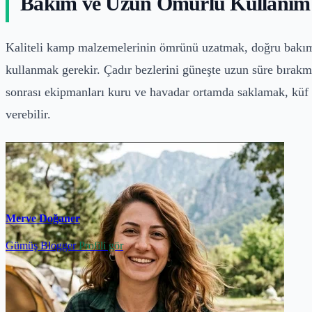
Bakım ve Uzun Ömürlü Kullanım
Kaliteli kamp malzemelerinin ömrünü uzatmak, doğru bakı
kullanmak gerekir. Çadır bezlerini güneşte uzun süre bırakm
sonrası ekipmanları kuru ve havadar ortamda saklamak, küf
verebilir.
Merve Doğaner
Gümüş Blogger
Profili gör