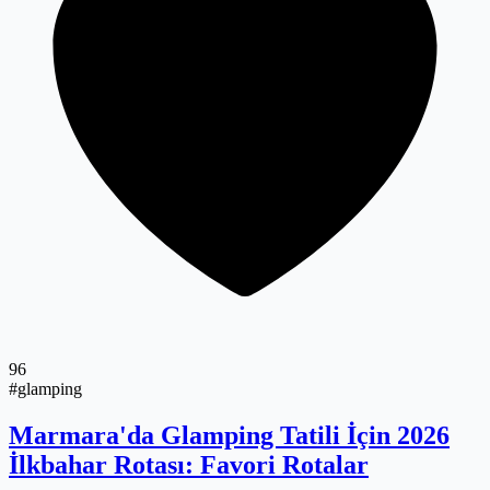
96
#glamping
Marmara'da Glamping Tatili İçin 2026
İlkbahar Rotası: Favori Rotalar