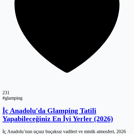
231
#glamping
İç Anadolu'da Glamping Tatili
Yapabileceğiniz En İyi Yerler (2026)
İç Anadolu’nun uçsuz buçaksız vadileri ve mistik atmosferi, 2026