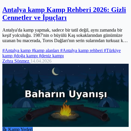
Antalya kamp Kamp Rehberi 2026: Gizli
Cennetler ve İpuçları
Antalya'da kamp yapmak, sadece bir tatil değil, aynı zamanda bir
keşif yolculuğu. 1987'nin o büyülü Kaş sokaklarından günümüze
uzanan bu macerada, Toros Dağları'nın serin sularından turkuaz kıyı
şeridine kadar her zevke uygun bir kamp alanı sizi bekliyor. Bu
#Antalya kamp
#kamp alanları
#Antalya kamp rehberi
#Türkiye
rehber, Antalya'nın gizli cennetlerini ve kamp maceranızı kusursuz
kamp
#doğa kampı
#deniz kampı
hale getirecek tüm ipuçlarını sunuyor.
Zehra Sönmez
14.04.2026
📝 Kamp Yerleri