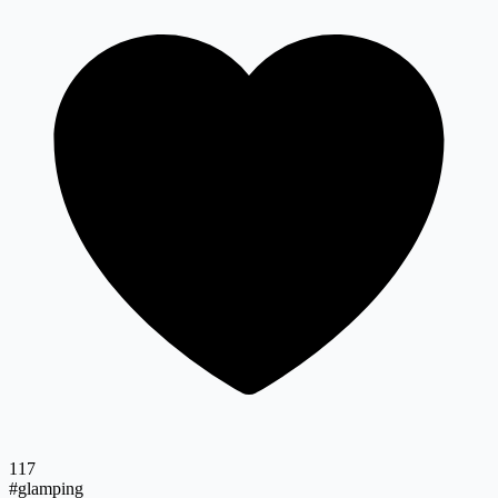
117
#glamping