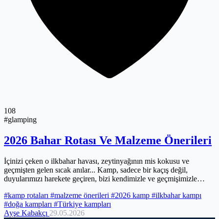
108
#glamping
2026 Bahar Rotası Ve Malzeme Önerileri
İçinizi çeken o ilkbahar havası, zeytinyağının mis kokusu ve
geçmişten gelen sıcak anılar... Kamp, sadece bir kaçış değil,
duyularımızı harekete geçiren, bizi kendimizle ve geçmişimizle
buluşturan büyülü bir yolculuk. 2026'ya adım atarken, doğanın
#kamp rotaları
#malzeme önerileri
#2026 kamp
#ilkbahar kampı
uyanışını keşfetmek ve ertelediğimiz hayalleri gerçekleştirmek için
#doğa kampları
#Türkiye kampları
harika bir zaman! Bu yazıda, baharın en canlı rotalarını ve bu
Ayşe Kabakçı
29.05.2026
rotalarda sizi unutulmaz kılacak, pratik ölçülerle donatılmış malzeme