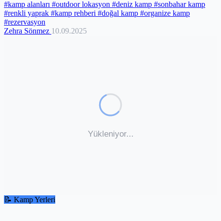
#kamp alanları
#outdoor lokasyon
#deniz kamp
#sonbahar kamp
#renkli yaprak
#kamp rehberi
#doğal kamp
#organize kamp
#rezervasyon
Zehra Sönmez
10.09.2025
📝 Kamp Yerleri