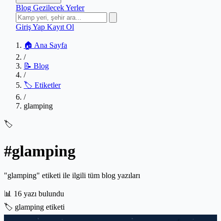
Blog
Gezilecek Yerler
Giriş Yap
Kayıt Ol
🏠 Ana Sayfa
/
📝 Blog
/
🏷️ Etiketler
/
glamping
🏷️
#glamping
"glamping" etiketi ile ilgili tüm blog yazıları
📊
16 yazı bulundu
🏷️
glamping etiketi