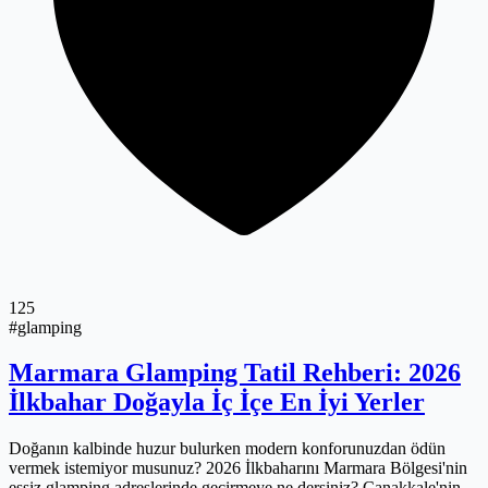
125
#glamping
Marmara Glamping Tatil Rehberi: 2026
İlkbahar Doğayla İç İçe En İyi Yerler
Doğanın kalbinde huzur bulurken modern konforunuzdan ödün
vermek istemiyor musunuz? 2026 İlkbaharını Marmara Bölgesi'nin
eşsiz glamping adreslerinde geçirmeye ne dersiniz? Çanakkale'nin