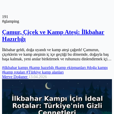
191
#glamping
Çamur, Çiçek ve Kamp Ateşi: İlkbahar
Hazırlığı
İlkbahar geldi, doğa uyandı ve kamp ateşi çağırdı! Çamurun,
çiçeklerin ve kamp ateşinin iç içe geçtiği bu dönemde, doğayla baş
başa kalmak, yeni anılar biriktirmek ve ruhunuzu dinlendirmek için
harika bir fırsat sizi bekliyor. Ancak ilkbahar kampı, değişken hava
#ilkbahar kampı
#kamp hazırlığı
#kamp ekipmanları
#doğa kampı
koşulları nedeniyle hazırlık gerektirir. Bu yazıda, ilkbahar kampının
#kamp rotaları
#Türkiye kamp alanları
büyüsünü yaşarken karşılaşabileceğiniz zorluklara karşı altın
Merve Doğaner
13.04.2026
değerinde ipuçları ve olmazsa olmazlar bulacaksınız. Hazırlıklarınızı
yapın ve doğanın kucağında unutulmaz bir maceraya atılın!