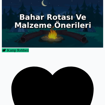
🏕️ Kamp Rehberi