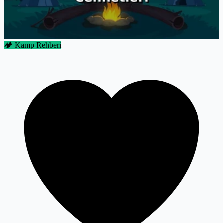
🏕️ Kamp Rehberi