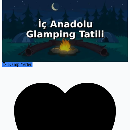
önerilerini bulacaksınız. Kamp deneyiminizi bir üst seviyeye
taşıyacak tüm ipuçları burada!
📝 Kamp Yerleri