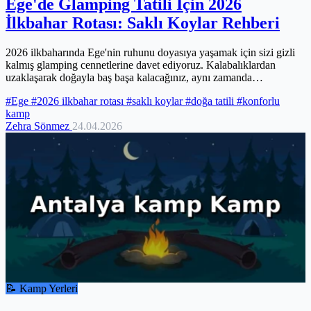
Ege'de Glamping Tatili İçin 2026
İlkbahar Rotası: Saklı Koylar Rehberi
2026 ilkbaharında Ege'nin ruhunu doyasıya yaşamak için sizi gizli
kalmış glamping cennetlerine davet ediyoruz. Kalabalıklardan
uzaklaşarak doğayla baş başa kalacağınız, aynı zamanda
konforunuzdan ödün vermeyeceğiniz bu benzersiz rotada, Ege'nin
#Ege
#2026 ilkbahar rotası
#saklı koylar
#doğa tatili
#konforlu
saklı koylarını keşfedecek, yerel lezzetlerle tanışacak ve ruhunuza
kamp
iyi gelecek bir kaçış deneyimi yaşayacaksınız. Hazırsanız, Ege'nin
Zehra Sönmez
24.04.2026
yeni yüzünü keşfetme zamanı!
📝 Kamp Yerleri