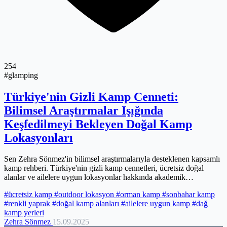
254
#glamping
Türkiye'nin Gizli Kamp Cenneti:
Bilimsel Araştırmalar Işığında
Keşfedilmeyi Bekleyen Doğal Kamp
Lokasyonları
Sen Zehra Sönmez'in bilimsel araştırmalarıyla desteklenen kapsamlı
kamp rehberi. Türkiye'nin gizli kamp cennetleri, ücretsiz doğal
alanlar ve ailelere uygun lokasyonlar hakkında akademik
perspektifle hazırlanmış detaylı analiz.
#ücretsiz kamp
#outdoor lokasyon
#orman kamp
#sonbahar kamp
#renkli yaprak
#doğal kamp alanları
#ailelere uygun kamp
#dağ
kamp yerleri
Zehra Sönmez
15.09.2025