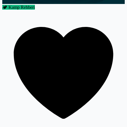
🏕️ Kamp Rehberi