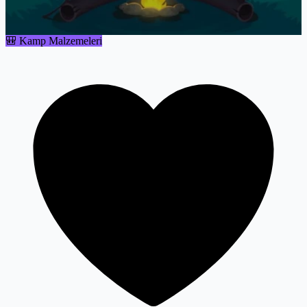
🎒 Kamp Malzemeleri