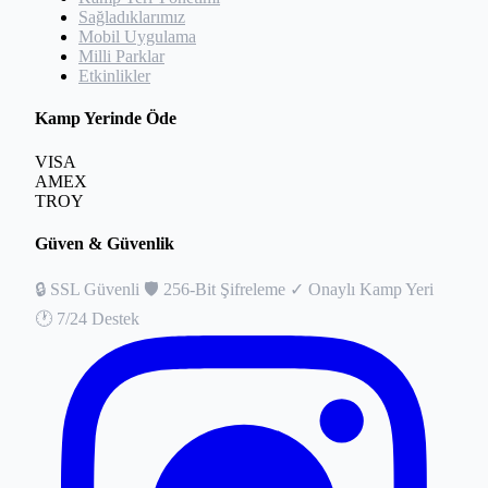
Sağladıklarımız
Mobil Uygulama
Milli Parklar
Etkinlikler
Kamp Yerinde Öde
VISA
AMEX
TROY
Güven & Güvenlik
🔒
SSL Güvenli
🛡️
256-Bit Şifreleme
✓
Onaylı Kamp Yeri
🕐
7/24 Destek