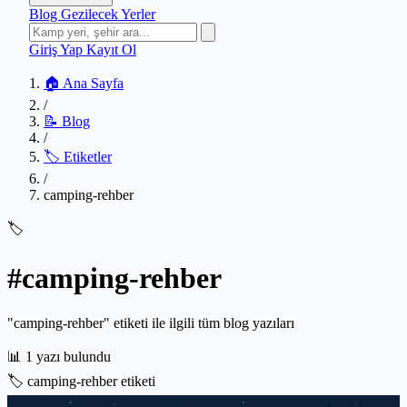
Blog
Gezilecek Yerler
Giriş Yap
Kayıt Ol
🏠 Ana Sayfa
/
📝 Blog
/
🏷️ Etiketler
/
camping-rehber
🏷️
#camping-rehber
"camping-rehber" etiketi ile ilgili tüm blog yazıları
📊
1 yazı bulundu
🏷️
camping-rehber etiketi