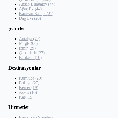
Ahşap Bungalov (44)
Ağaç Ev (44)
Karavan Kampı (21)
Dağ Evi (20)
Şehirler
Antalya (79)
Muğla (60)
İzmir (29)
Çanakkale (27)
Balıkesir (19)
Destinasyonlar
Kumluca (29)
Fethiye (27)
Kemer (19)
Assos (16)
Kaş (15)
Hizmetler
Kamp Yeri Yönetimi