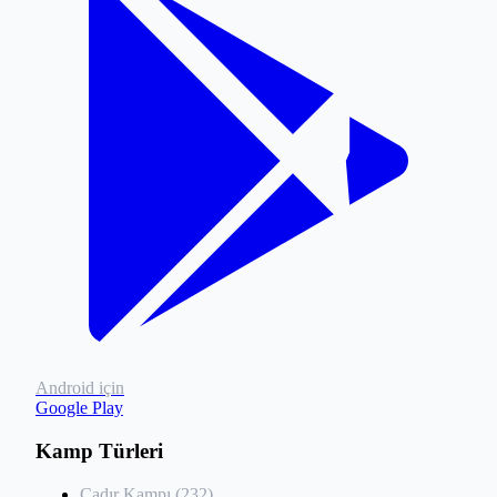
Android için
Google Play
Kamp Türleri
Çadır Kampı (232)