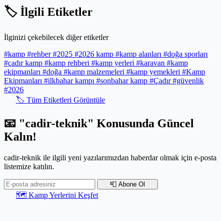
🏷️ İlgili Etiketler
İlginizi çekebilecek diğer etiketler
#kamp
#rehber
#2025
#2026 kamp
#kamp alanları
#doğa sporları
#çadır kamp
#kamp rehberi
#kamp yerleri
#karavan
#kamp
ekipmanları
#doğa
#kamp malzemeleri
#kamp yemekleri
#Kamp
Ekipmanları
#ilkbahar kampı
#sonbahar kamp
#Çadır
#güvenlik
#2026
🏷️ Tüm Etiketleri Görüntüle
📧 "cadir-teknik" Konusunda Güncel
Kalın!
cadir-teknik ile ilgili yeni yazılarımızdan haberdar olmak için e-posta
listemize katılın.
📮 Abone Ol
🗺️ Kamp Yerlerini Keşfet