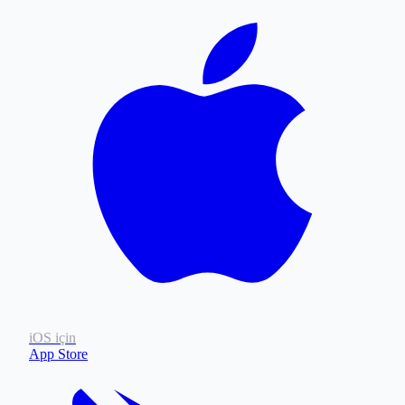
iOS için
App Store