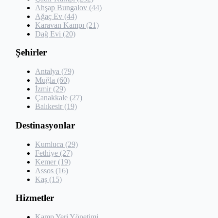
Ahşap Bungalov (44)
Ağaç Ev (44)
Karavan Kampı (21)
Dağ Evi (20)
Şehirler
Antalya (79)
Muğla (60)
İzmir (29)
Çanakkale (27)
Balıkesir (19)
Destinasyonlar
Kumluca (29)
Fethiye (27)
Kemer (19)
Assos (16)
Kaş (15)
Hizmetler
Kamp Yeri Yönetimi