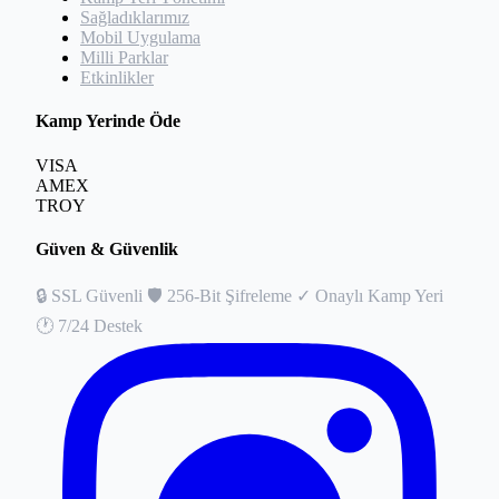
Sağladıklarımız
Mobil Uygulama
Milli Parklar
Etkinlikler
Kamp Yerinde Öde
VISA
AMEX
TROY
Güven & Güvenlik
🔒
SSL Güvenli
🛡️
256-Bit Şifreleme
✓
Onaylı Kamp Yeri
🕐
7/24 Destek