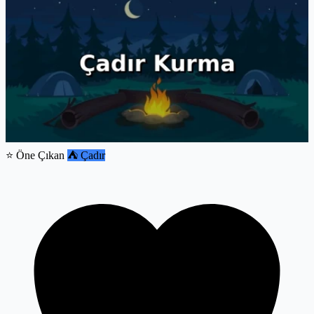
⭐ Öne Çıkan
⛺ Çadır