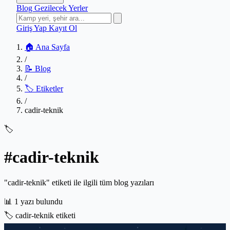
Blog
Gezilecek Yerler
Giriş Yap
Kayıt Ol
🏠 Ana Sayfa
/
📝 Blog
/
🏷️ Etiketler
/
cadir-teknik
🏷️
#cadir-teknik
"cadir-teknik" etiketi ile ilgili tüm blog yazıları
📊
1 yazı bulundu
🏷️
cadir-teknik etiketi