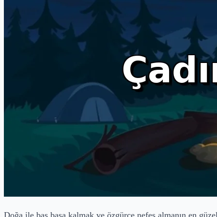
Doğa ile baş başa kalmak ve özgürce nefes almanın en güzel