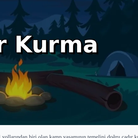
 yollarından biri olan kamp yaşamının temelini doğru çadır k