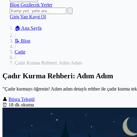
Blog
Gezilecek Yerler
Giriş Yap
Kayıt Ol
🏠 Ana Sayfa
/
📝 Blog
/
Çadır
/
Çadır Kurma Rehberi: Adım Adım
Çadır Kurma Rehberi: Adım Adım
"Çadır kurmayı öğrenin! Adım adım detaylı rehber ile çadır kurma tekni
👤
Büşra Tekgül
⏰
18 dk okuma