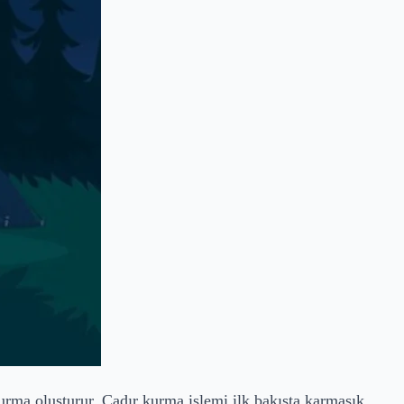
urma oluşturur. Çadır kurma işlemi ilk bakışta karmaşık