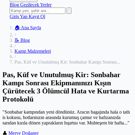
Blog
Gezilecek Yerler
Giriş Yap
Kayıt Ol
🏠 Ana Sayfa
/
📝 Blog
/
Kamp Malzemeleri
/
Pas, Küf ve Unutulmuş Kir: Sonbahar Kampı Sonrası...
Pas, Küf ve Unutulmuş Kir: Sonbahar
Kampı Sonrası Ekipmanınızı Kışın
Çürütecek 3 Ölümcül Hata ve Kurtarma
Protokolü
"Sonbahar kampından yeni döndünüz. Aracın bagajında hala o tatlı
is kokusu, botlarınızın arasında kurumuş çamur ve hafızanızda
sarıdan kızıla dönen yaprakların hışırtısı var. Muhteşem bir hafta..."
👤
Merve Doğaner