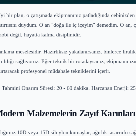
ş. İyi bir plan, o çatışmada ekipmanınız patladığında cebinizde
tırtısını duydum. O an "doğa ile iç içeyim" demedim. O an,
hobi değil, hayatta kalma disiplinidir.
nlama meselesidir. Hazırlıksız yakalanırsanız, binlerce liralı
ılığı sağlıyoruz. Eğer teknik bir rotadaysanız, ekipmanınızın 
urtaracak profesyonel müdahale tekniklerini içerir.
r). Tahmini Onarım Süresi: 20 - 60 dakika. Harcanan Enerji: 25
odern Malzemelerin Zayıf Karınları
ndığımız 10D veya 15D silnylon kumaşlar, ağırlık tasarrufu sağ