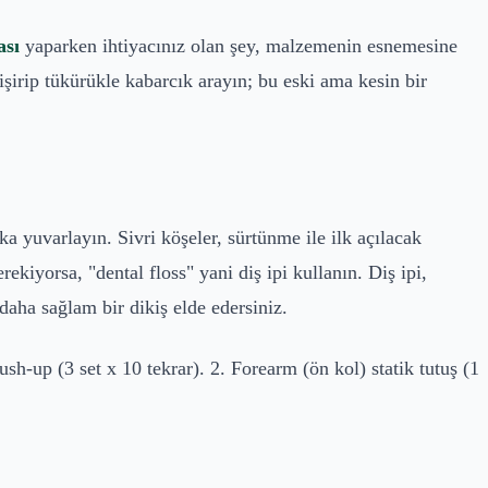
ası
yaparken ihtiyacınız olan şey, malzemenin esnemesine
şirip tükürükle kabarcık arayın; bu eski ama kesin bir
a yuvarlayın. Sivri köşeler, sürtünme ile ilk açılacak
ekiyorsa, "dental floss" yani diş ipi kullanın. Diş ipi,
aha sağlam bir dikiş elde edersiniz.
h-up (3 set x 10 tekrar). 2. Forearm (ön kol) statik tutuş (1