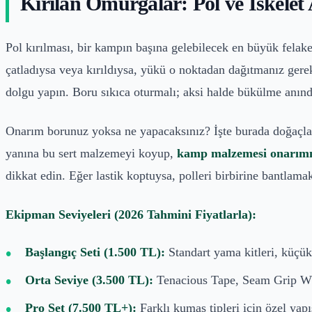
Kırılan Omurgalar: Pol ve İskelet
Pol kırılması, bir kampın başına gelebilecek en büyük felake
çatladıysa veya kırıldıysa, yükü o noktadan dağıtmanız gere
dolgu yapın. Boru sıkıca oturmalı; aksi halde bükülme anında
Onarım borunuz yoksa ne yapacaksınız? İşte burada doğaçlama 
yanına bu sert malzemeyi koyup,
kamp malzemesi onarım
dikkat edin. Eğer lastik koptuysa, polleri birbirine bantlamak
Ekipman Seviyeleri (2026 Tahmini Fiyatlarla):
Başlangıç Seti (1.500 TL):
Standart yama kitleri, küçük 
Orta Seviye (3.500 TL):
Tenacious Tape, Seam Grip WP,
Pro Set (7.500 TL+):
Farklı kumaş tipleri için özel yapı