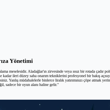
ıza Yönetimi
lama meselesidir. Aladağlar'ın zirvesinde veya ıssız bir rotada çadır po
 kadar ileri düzey saha onarım tekniklerini profesyonel bir bakış açıs
eksiniz. Yanlış müdahalelerle binlerce liralık yatırımınızı çöpe atmak 
ğil, sadece bir oyun alanı haline gelir."