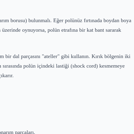
narım borusu) bulunmalı. Eğer polünüz fırtınada boydan boya
 üzerinde oynuyorsa, polün etrafına bir kat bant sararak
ir dal parçasını "ateller" gibi kullanın. Kırık bölgenin iki
m sırasında polün içindeki lastiği (shock cord) kesmemeye
ıkarır.
onarım parçaları.