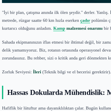
"İyi bir plan, çatışma anında ilk ölen şeydir." derler. Yanlı
metrede, rüzgar saatte 60 km hızla eserken
çadır
polümün çı
kurtarıcı olduğunu anladım.
Kamp
malzemesi onarımı
bir 
Sahada ekipmanınızın iflas etmesi bir ihtimal değil, bir zama
delik yamamıyoruz. Biz, rotanın ortasında operasyonel devaml
zorundasınız. Bu rehber, sizi o kritik anda geri dönmekten k
Zorluk Seviyesi:
İleri
(Teknik bilgi ve el becerisi gerektiri
Hassas Dokularda Mühendislik: M
Hafiflik bir lütuftur ama dayanıklılıktan çalar. Bugün kulla