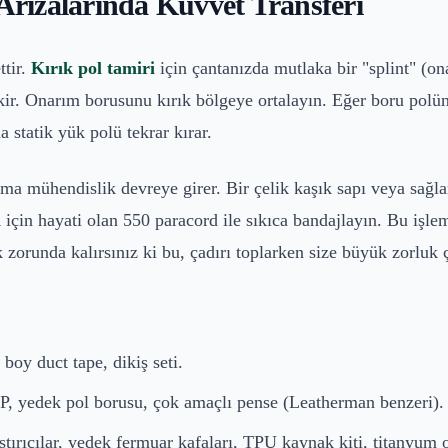
 Arızalarında Kuvvet Transferi
ttir.
Kırık pol tamiri
için çantanızda mutlaka bir "splint" (o
kir. Onarım borusunu kırık bölgeye ortalayın. Eğer boru polün
 statik yük polü tekrar kırar.
mühendislik devreye girer. Bir çelik kaşık sapı veya sağlam b
ı
için hayati olan 550 paracord ile sıkıca bandajlayın. Bu işle
 zorunda kalırsınız ki bu, çadırı toplarken size büyük zorluk ç
boy duct tape, dikiş seti.
 yedek pol borusu, çok amaçlı pense (Leatherman benzeri).
ştırıcılar, yedek fermuar kafaları, TPU kaynak kiti, titanyum 