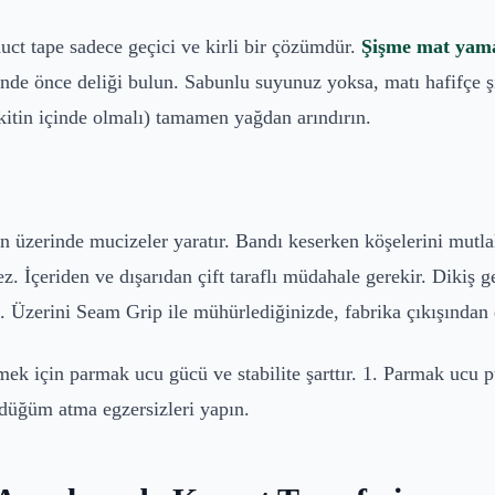
uct tape sadece geçici ve kirli bir çözümdür.
Şişme mat yam
inde önce deliği bulun. Sabunlu suyunuz yoksa, matı hafifçe şi
kitin içinde olmalı) tamamen yağdan arındırın.
n üzerinde mucizeler yaratır. Bandı keserken köşelerini mutlak
 İçeriden ve dışarıdan çift taraflı müdahale gerekir. Dikiş ger
. Üzerini Seam Grip ile mühürlediğinizde, fabrika çıkışından d
 için parmak ucu gücü ve stabilite şarttır. 1. Parmak ucu pus
 düğüm atma egzersizleri yapın.