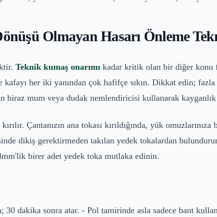
 Dönüşü Olmayan Hasarı Önleme Tekn
ktir.
Teknik kumaş onarımı
kadar kritik olan bir diğer konu
le kafayı her iki yanından çok hafifçe sıkın. Dikkat edin; fazl
in biraz mum veya dudak nemlendiricisi kullanarak kayganlık
n kırılır. Çantanızın ana tokası kırıldığında, yük omuzlarınıza
esinde dikiş gerektirmeden takılan yedek tokalardan bulunduru
8mm'lik birer adet yedek toka mutlaka edinin.
; 30 dakika sonra atar. - Pol tamirinde asla sadece bant kulla