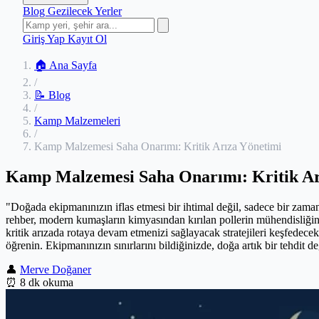
Blog
Gezilecek Yerler
Giriş Yap
Kayıt Ol
🏠 Ana Sayfa
/
📝 Blog
/
Kamp Malzemeleri
/
Kamp Malzemesi Saha Onarımı: Kritik Arıza Yönetimi
Kamp Malzemesi Saha Onarımı: Kritik Ar
"Doğada ekipmanınızın iflas etmesi bir ihtimal değil, sadece bir zaman
rehber, modern kumaşların kimyasından kırılan pollerin mühendisliğine
kritik arızada rotaya devam etmenizi sağlayacak stratejileri keşfedec
öğrenin. Ekipmanınızın sınırlarını bildiğinizde, doğa artık bir tehdit de
👤
Merve Doğaner
⏰
8 dk okuma