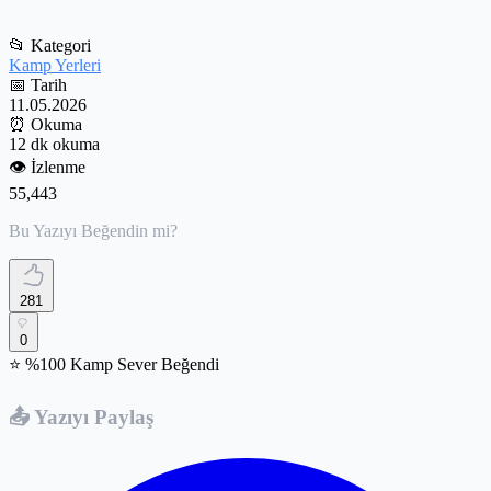
📂
Kategori
Kamp Yerleri
📅
Tarih
11.05.2026
⏰
Okuma
12 dk okuma
👁️
İzlenme
55,443
Bu Yazıyı Beğendin mi?
281
0
⭐ %100 Kamp Sever Beğendi
📤 Yazıyı Paylaş