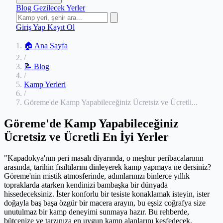
Blog
Gezilecek Yerler
Giriş Yap
Kayıt Ol
🏠 Ana Sayfa
/
📝 Blog
/
Kamp Yerleri
/
Göreme'de Kamp Yapabileceğiniz Ücretsiz ve Ücretli...
Göreme'de Kamp Yapabileceğiniz
Ücretsiz ve Ücretli En İyi Yerler
"Kapadokya'nın peri masalı diyarında, o meşhur peribacalarının
arasında, tarihin fısıltılarını dinleyerek kamp yapmaya ne dersiniz?
Göreme'nin mistik atmosferinde, adımlarınızı binlerce yıllık
topraklarda atarken kendinizi bambaşka bir dünyada
hissedeceksiniz. İster konforlu bir tesiste konaklamak isteyin, ister
doğayla baş başa özgür bir macera arayın, bu eşsiz coğrafya size
unutulmaz bir kamp deneyimi sunmaya hazır. Bu rehberde,
bütçenize ve tarzınıza en uygun kamp alanlarını keşfedecek,