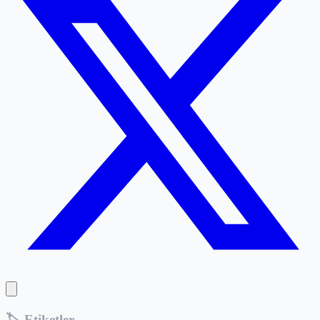
🏷️ Etiketler