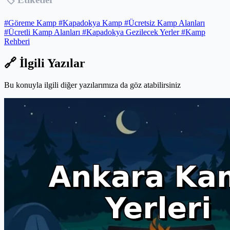
#Göreme Kamp
#Kapadokya Kamp
#Ücretsiz Kamp Alanları
#Ücretli Kamp Alanları
#Kapadokya Gezilecek Yerler
#Kamp
Rehberi
🔗 İlgili Yazılar
Bu konuyla ilgili diğer yazılarımıza da göz atabilirsiniz