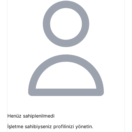
huzurlu anlar geçirebilir veya ortak alanlarımızda
diğer kampçılarla sosyalleşebilirsiniz. İşletme sahibi
Ahmet Bey, Kapadokya'yı gezmek için size rotalar
oluşturma konusunda da yardımcı olmaktadır.
Kapadokya'nın kalbinde yer aldığımız için çevrede
keşfedilecek sayısız nokta bulunmaktadır. Göreme
Açık Hava Müzesi'ne yürüyerek ulaşabilir,
peribacalarının eşsiz oluşumlarını yakından
görebilirsiniz. Uçhisar Kalesi, Aşk Vadisi, Paşabağları
ve Güvercinlik Vadisi gibi ikonik bölgelere kolayca
ulaşım sağlayarak doğa yürüyüşlerine çıkabilir,
bölgenin tarihi ve kültürel dokusunu
deneyimleyebilirsiniz. İşletmemiz aynı zamanda
Kapadokya'nın meşhur balon turları, atv turları ve
Henüz sahiplenilmedi
diğer bölge gezileri için rehberlik ve rezervasyon
İşletme sahibiyseniz profilinizi yönetin.
konusunda da destek sunmaktadır.
Nevşehir kamp