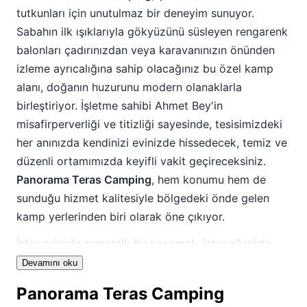
tutkunları için unutulmaz bir deneyim sunuyor.
Sabahın ilk ışıklarıyla gökyüzünü süsleyen rengarenk
balonları çadırınızdan veya karavanınızın önünden
izleme ayrıcalığına sahip olacağınız bu özel kamp
alanı, doğanın huzurunu modern olanaklarla
birleştiriyor. İşletme sahibi Ahmet Bey'in
misafirperverliği ve titizliği sayesinde, tesisimizdeki
her anınızda kendinizi evinizde hissedecek, temiz ve
düzenli ortamımızda keyifli vakit geçireceksiniz.
Panorama Teras Camping
, hem konumu hem de
sunduğu hizmet kalitesiyle bölgedeki önde gelen
kamp yerlerinden biri olarak öne çıkıyor.
İster eşinizle romantik bir kaçamak, ister ailenizle
huzurlu bir tatil, ister arkadaşlarınızla macera dolu
Devamını oku
anlar arıyor olun,
Panorama Teras Camping kamp
Panorama Teras Camping
alanı
herkes için ideal bir ortam sunmaktadır.