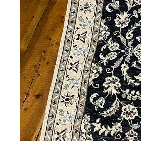
Kapadokya'nın eşsiz güzelliklerini keşfetmek için
harika bir başlangıç noktası sunuyoruz.
Misafirlerimizin olumlu
Panorama Teras Camping
yorum
ve değerlendirmeleri, verdiğimiz hizmetin
kalitesini en iyi şekilde yansıtmaktadır. Bir sonraki
Kapadokya seyahatinizde,
en iyi
Nevşehir
kamp
alanları
arasında yer alan tesisimizde yerinizi
ayırtmak ve
Panorama Teras Camping
rezervasyon
seçeneklerini değerlendirmek için sayfamızdaki ilgili
bölümü inceleyebilirsiniz. Kapadokya'daki evinizde
sizi ağırlamaktan mutluluk duyarız.