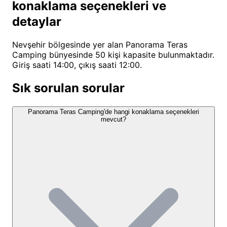
konaklama seçenekleri ve
Özellikle doğa fotoğrafçıları için sabah balon
detaylar
kalkışlarını ve gün batımını ölümsüzleştirebilecekleri
muhteşem kareler yakalama fırsatı bulunmaktadır.
Nevşehir bölgesinde yer alan Panorama Teras
Tesisimiz, Kapadokya'nın eşsiz coğrafyasını
Camping bünyesinde 50 kişi kapasite bulunmaktadır.
keşfetmek isteyenlere güvenli, konforlu ve samimi
Giriş saati 14:00, çıkış saati 12:00.
bir konaklama alternatifi sunarken, aynı zamanda
Sık sorulan sorular
Göreme'nin canlı merkezine kolay erişim imkanı
sağlıyor. Çocukların da rahatça oynayabileceği
Panorama Teras Camping'de hangi konaklama seçenekleri
alanlarımızla, ailece kamp deneyimi yaşamak
mevcut?
isteyenler için de uygun bir seçenektir.
Panorama Teras Camping Konum
ve Ulaşım Bilgileri
Panorama Teras Camping
, Nevşehir'in kalbi
Kapadokya'da, peri bacalarıyla ünlü Göreme
bölgesinde yer almaktadır. Adnan Menderes Caddesi