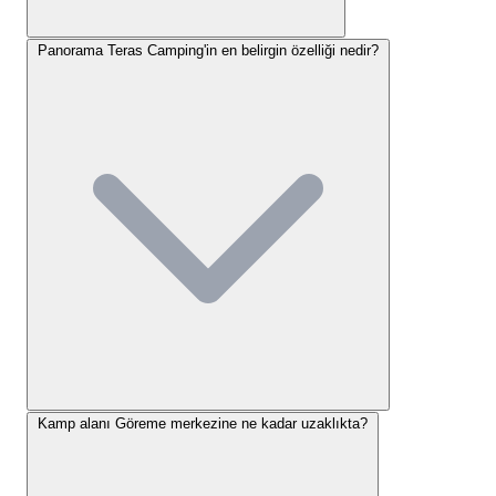
sayede hem ulaşım kolaylığı hem de şehirden izole,
sakin bir ortam sunuyoruz. Çevredeki doğal
Panorama Teras Camping'in en belirgin özelliği nedir?
güzelliklere ve tarihi noktalara yakınlığı sayesinde,
kampımızdan günlük keşif gezileri düzenlemek
oldukça pratiktir.
Panorama Teras Camping nasıl
gidilir
diye düşünen misafirlerimiz için bu merkezi
konum büyük bir avantaj sağlamaktadır.
Panorama Teras Camping
Konaklama Seçenekleri
Panorama Teras Camping
, ziyaretçilerine hem çadır
hem de karavan kampı deneyimi sunmaktadır.
Misafirlerimizin rahatlığı düşünülerek tasarlanmış
konaklama alanlarımız, farklı ihtiyaçlara yönelik
Kamp alanı Göreme merkezine ne kadar uzaklıkta?
çözümler sunar. İster kendi çadırınızla gelin, ister
işletmemizden çadır kiralayın; geniş ve düzenli çadır