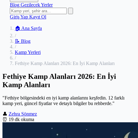
Blog
Gezilecek Yerler
Giriş Yap
Kayıt Ol
🏠 Ana Sayfa
/
📝 Blog
/
Kamp Yerleri
/
Fethiye Kamp Alanları 2026: En İyi Kamp Alanları
Fethiye Kamp Alanları 2026: En İyi
Kamp Alanları
"Fethiye bölgesindeki en iyi kamp alanlarını keşfedin. 12 farklı
kamp yeri, güncel fiyatlar ve detaylı bilgiler bu rehberde."
👤
Zehra Sönmez
⏰
19 dk okuma