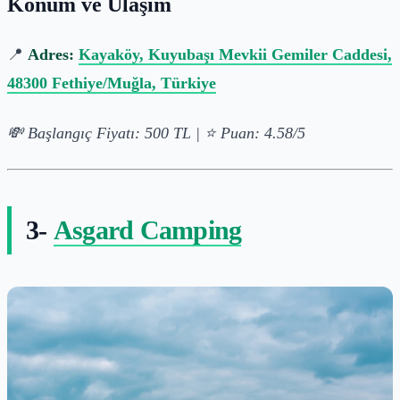
Konum ve Ulaşım
📍
Adres:
Kayaköy, Kuyubaşı Mevkii Gemiler Caddesi,
48300 Fethiye/Muğla, Türkiye
💸 Başlangıç Fiyatı: 500 TL | ⭐ Puan: 4.58/5
3-
Asgard Camping