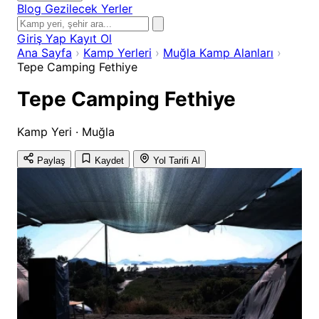
Blog
Gezilecek Yerler
Giriş Yap
Kayıt Ol
Ana Sayfa
›
Kamp Yerleri
›
Muğla Kamp Alanları
›
Tepe Camping Fethiye
Tepe Camping Fethiye
Kamp Yeri · Muğla
Paylaş
Kaydet
Yol Tarifi Al