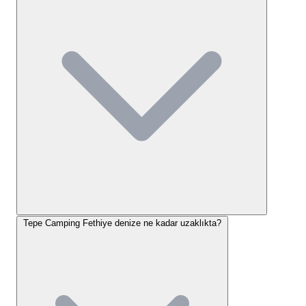
Tepe Camping Fethiye Konaklama
Seçenekleri
Tepe Camping Fethiye konaklama seçenekleri
, temel
kampçılık deneyimine dayalıdır. Tesis bünyesinde
kendi çadırınızı kurabileceğiniz çadır alanları,
karavan parkı ve sınırlı sayıda oda/bungalov tipi
konaklama birimleri mevcuttur. Çadır kampı kurmak
isteyen misafirler için belirlenen alanlarda, zemin
yapısı ve yerleşim planı doğrultusunda konaklama
yapılır.
Fethiye çadır kamp alanı
arayışında olanlar
için bu tesis, özellikle ekonomik beklentileri olan ve
Tepe Camping Fethiye denize ne kadar uzaklıkta?
daha çok dış mekan aktivitelerine odaklanan
gezginler tarafından tercih edilmektedir.
Tepe Camping Fethiye Tesis