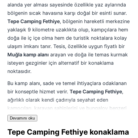
alanda yer alması sayesinde özellikle yaz aylarında
bölgenin sıcak havasına karşı doğal bir esinti sunar.
Tepe Camping Fethiye
, bölgenin hareketli merkezine
yaklaşık 9 kilometre uzaklıkta olup, kampçılara hem
doğa ile iç içe olma hem de turistik noktalara kolay
ulaşım imkanı tanır. Tesis, özellikle uygun fiyatlı bir
Muğla kamp alanı
arayan ve doğa ile temas kurmak
isteyen gezginler için alternatif bir konaklama
noktasıdır.
Bu kamp alanı, sade ve temel ihtiyaçlara odaklanan
bir konseptle hizmet verir.
Tepe Camping Fethiye
,
ağırlıklı olarak kendi çadırıyla seyahat eden
kampçıları, karavan sahiplerini ve bungalov benzeri
oda seçeneklerini tercih edenleri misafir eder. Nisan
Devamını oku
ayından Ekim ayının sonuna kadar açık olan tesis,
Tepe Camping Fethiye konaklama
bölgeyi keşfetmek isteyenler için bir mola noktası