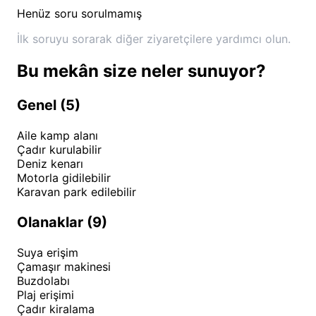
Henüz soru sorulmamış
bilgi sahibi olmanız önerilir.
İlk soruyu sorarak diğer ziyaretçilere yardımcı olun.
Bu mekân size neler sunuyor?
Genel (5)
Aile kamp alanı
Çadır kurulabilir
Deniz kenarı
Motorla gidilebilir
Karavan park edilebilir
Olanaklar (9)
Suya erişim
Çamaşır makinesi
Buzdolabı
Plaj erişimi
Çadır kiralama