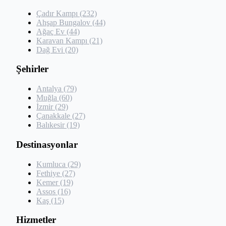
Çadır Kampı (232)
Ahşap Bungalov (44)
Ağaç Ev (44)
Karavan Kampı (21)
Dağ Evi (20)
Şehirler
Antalya (79)
Muğla (60)
İzmir (29)
Çanakkale (27)
Balıkesir (19)
Destinasyonlar
Kumluca (29)
Fethiye (27)
Kemer (19)
Assos (16)
Kaş (15)
Hizmetler