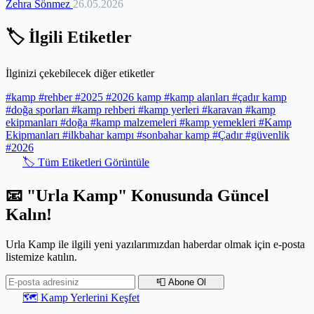
Zehra Sönmez
26.05.2026
kamp alanları sizi bekliyor. Kendi karavanınızla özgürce
gezenlerden, yeni dostluklar kurmak isteyenlere kadar, Akdeniz'in
sunduğu bu eşsiz yaşam ritmini keşfetmek için sabırsızlanacaksınız.
🏷️ İlgili Etiketler
Bu rehber, sizi yola çıkaracak, heyecanlandıracak ve Akdeniz'in en
güzel kamp rotalarını keşfetmenize yardımcı olacak.
İlginizi çekebilecek diğer etiketler
#kamp
#rehber
#2025
#2026 kamp
#kamp alanları
#çadır kamp
#doğa sporları
#kamp rehberi
#kamp yerleri
#karavan
#kamp
ekipmanları
#doğa
#kamp malzemeleri
#kamp yemekleri
#Kamp
Ekipmanları
#ilkbahar kampı
#sonbahar kamp
#Çadır
#güvenlik
#2026
🏷️ Tüm Etiketleri Görüntüle
📧 "Urla Kamp" Konusunda Güncel
Kalın!
Urla Kamp ile ilgili yeni yazılarımızdan haberdar olmak için e-posta
listemize katılın.
📮 Abone Ol
🗺️ Kamp Yerlerini Keşfet