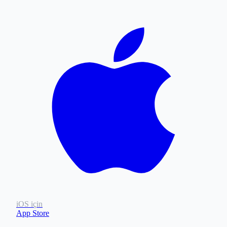
iOS için
App Store