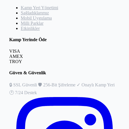
Kamp Yeri Yönetimi
Sağladıklarımız
Mobil Uygulama
Milli Parklar
Etkinlikler
Kamp Yerinde Öde
VISA
AMEX
TROY
Güven & Güvenlik
🔒
SSL Güvenli
🛡️
256-Bit Şifreleme
✓
Onaylı Kamp Yeri
🕐
7/24 Destek