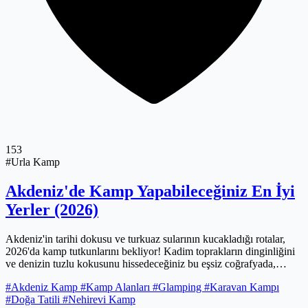
153
#Urla Kamp
Akdeniz'de Kamp Yapabileceğiniz En İyi
Yerler (2026)
Akdeniz'in tarihi dokusu ve turkuaz sularının kucakladığı rotalar,
2026'da kamp tutkunlarını bekliyor! Kadim toprakların dinginliğini
ve denizin tuzlu kokusunu hissedeceğiniz bu eşsiz coğrafyada,
geçmişin izlerini sürerken doğanın kalbinde unutulmaz anılar
#Akdeniz Kamp
#Kamp Alanları
#Glamping
#Karavan Kampı
biriktirmeye hazır olun. Sakin koylardan yemyeşil vadilere, otantik
#Doğa Tatili
#Nehirevi Kamp
çadırlardan lüks glamping deneyimlerine kadar her zevke uygun