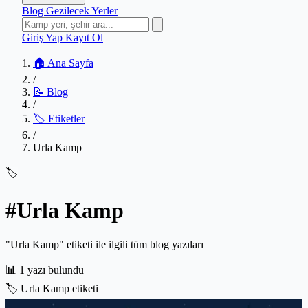
Blog
Gezilecek Yerler
Giriş Yap
Kayıt Ol
🏠 Ana Sayfa
/
📝 Blog
/
🏷️ Etiketler
/
Urla Kamp
🏷️
#Urla Kamp
"Urla Kamp" etiketi ile ilgili tüm blog yazıları
📊
1 yazı bulundu
🏷️
Urla Kamp etiketi