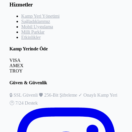
Hizmetler
Kamp Yeri Yönetimi
Sağladıklarımız
Mobil Uygulama
Milli Parklar
Etkinlikler
Kamp Yerinde Öde
VISA
AMEX
TROY
Güven & Güvenlik
🔒
SSL Güvenli
🛡️
256-Bit Şifreleme
✓
Onaylı Kamp Yeri
🕐
7/24 Destek