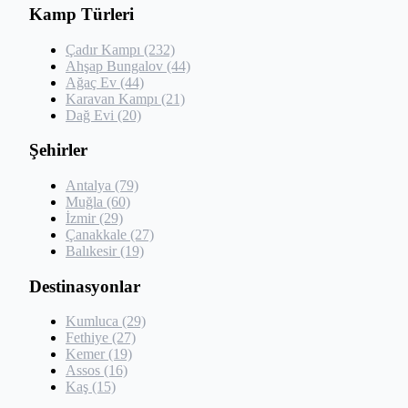
Kamp Türleri
Çadır Kampı (232)
Ahşap Bungalov (44)
Ağaç Ev (44)
Karavan Kampı (21)
Dağ Evi (20)
Şehirler
Antalya (79)
Muğla (60)
İzmir (29)
Çanakkale (27)
Balıkesir (19)
Destinasyonlar
Kumluca (29)
Fethiye (27)
Kemer (19)
Assos (16)
Kaş (15)