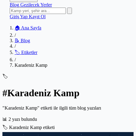
Blog
Gezilecek Yerler
Giriş Yap
Kayıt Ol
🏠 Ana Sayfa
/
📝 Blog
/
🏷️ Etiketler
/
Karadeniz Kamp
🏷️
#Karadeniz Kamp
"Karadeniz Kamp" etiketi ile ilgili tüm blog yazıları
📊
2 yazı bulundu
🏷️
Karadeniz Kamp etiketi