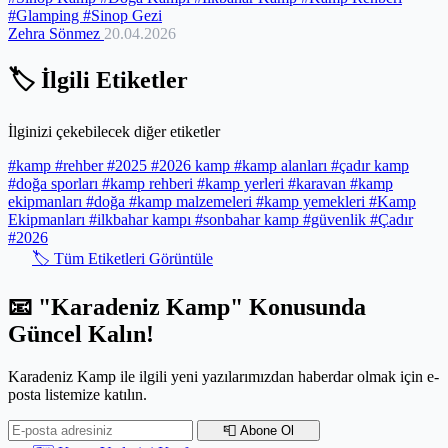
#Glamping
#Sinop Gezi
soluyacağınız ve kendinizle baş başa kalacağınız kamp rotalarını
Zehra Sönmez
20.04.2026
sizin için özenle derledik. Konforlu glampinglerden, özgür ruhlu
kamp alanlarına kadar her zevke uygun seçeneklerle dolu bu rehber,
unutulmaz anılar biriktireceğiniz bir maceranın kapılarını aralıyor.
🏷️ İlgili Etiketler
İlginizi çekebilecek diğer etiketler
#kamp
#rehber
#2025
#2026 kamp
#kamp alanları
#çadır kamp
#doğa sporları
#kamp rehberi
#kamp yerleri
#karavan
#kamp
ekipmanları
#doğa
#kamp malzemeleri
#kamp yemekleri
#Kamp
Ekipmanları
#ilkbahar kampı
#sonbahar kamp
#güvenlik
#Çadır
#2026
🏷️ Tüm Etiketleri Görüntüle
📧 "Karadeniz Kamp" Konusunda
Güncel Kalın!
Karadeniz Kamp ile ilgili yeni yazılarımızdan haberdar olmak için e-
posta listemize katılın.
📮 Abone Ol