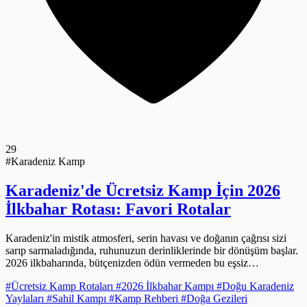
29
#Karadeniz Kamp
Karadeniz'de Ücretsiz Kamp İçin 2026
İlkbahar Rotası: Favori Rotalar
Karadeniz'in mistik atmosferi, serin havası ve doğanın çağrısı sizi
sarıp sarmaladığında, ruhunuzun derinliklerinde bir dönüşüm başlar.
2026 ilkbaharında, bütçenizden ödün vermeden bu eşsiz
coğrafyanın sunduğu ücretsiz kamp rotalarını keşfetmeye ne
#Ücretsiz Kamp Rotaları
#2026 İlkbahar Kampı
#Doğu Karadeniz
dersiniz? Yüksek yaylaların sisli doruklarından, Karadeniz sahilinin
Yaylaları
#Sahil Kampı
#Kamp Rehberi
#Doğa Gezileri
gizli koylarında ormanla denizin buluştuğu noktalara kadar, size özel