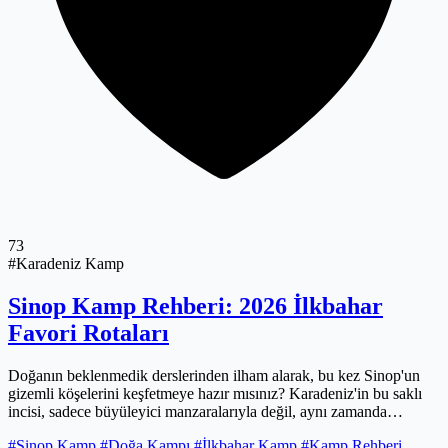
73
#Karadeniz Kamp
Sinop Kamp Rehberi: 2026 İlkbahar
Favori Rotaları
Doğanın beklenmedik derslerinden ilham alarak, bu kez Sinop'un
gizemli köşelerini keşfetmeye hazır mısınız? Karadeniz'in bu saklı
incisi, sadece büyüleyici manzaralarıyla değil, aynı zamanda
ruhunuza dokunacak deneyimleriyle sizi bekliyor. 2026 ilkbaharında
#Sinop Kamp
#Doğa Kampı
#İlkbahar Kamp
#Kamp Rehberi
sizi bekleyen, doğanın ritmiyle bütünleşeceğiniz, yerel kültürü