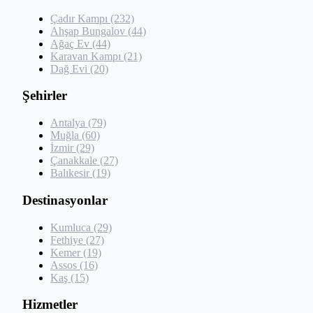
Çadır Kampı (232)
Ahşap Bungalov (44)
Ağaç Ev (44)
Karavan Kampı (21)
Dağ Evi (20)
Şehirler
Antalya (79)
Muğla (60)
İzmir (29)
Çanakkale (27)
Balıkesir (19)
Destinasyonlar
Kumluca (29)
Fethiye (27)
Kemer (19)
Assos (16)
Kaş (15)
Hizmetler