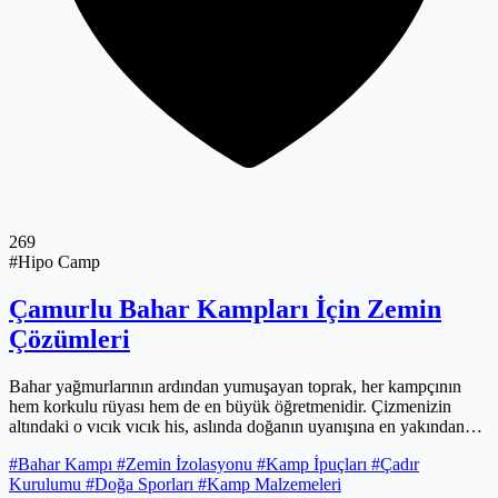
269
#Hipo Camp
Çamurlu Bahar Kampları İçin Zemin
Çözümleri
Bahar yağmurlarının ardından yumuşayan toprak, her kampçının
hem korkulu rüyası hem de en büyük öğretmenidir. Çizmenizin
altındaki o vıcık vıcık his, aslında doğanın uyanışına en yakından
tanıklık etmenin küçük bir bedelidir. Ancak çadırınızın içi bir
#Bahar Kampı
#Zemin İzolasyonu
#Kamp İpuçları
#Çadır
bataklığa dönmek zorunda değil; doğru zemin stratejileriyle çamuru
Kurulumu
#Doğa Sporları
#Kamp Malzemeleri
sadece dışarıda bırakmakla kalmaz, kamp konforunuzu en üst