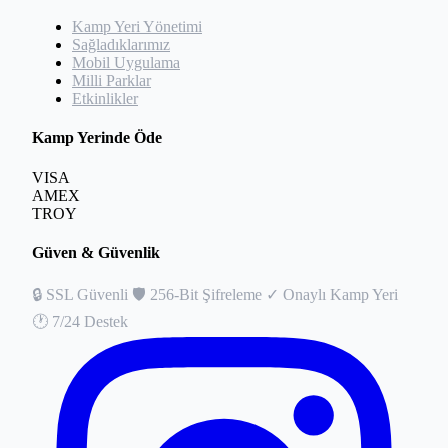
Kamp Yeri Yönetimi
Sağladıklarımız
Mobil Uygulama
Milli Parklar
Etkinlikler
Kamp Yerinde Öde
VISA
AMEX
TROY
Güven & Güvenlik
🔒
SSL Güvenli
🛡️
256-Bit Şifreleme
✓
Onaylı Kamp Yeri
🕐
7/24 Destek