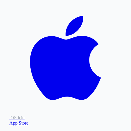
iOS için
App Store