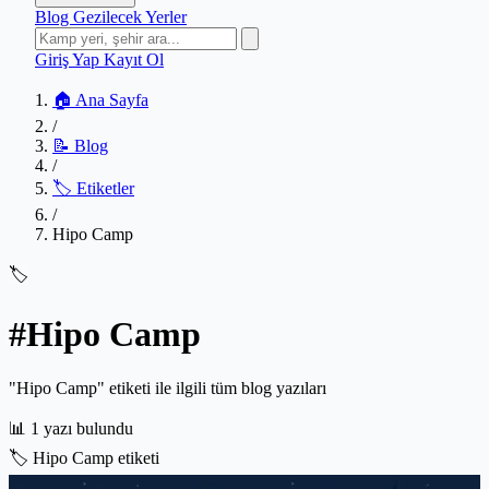
Blog
Gezilecek Yerler
Giriş Yap
Kayıt Ol
🏠 Ana Sayfa
/
📝 Blog
/
🏷️ Etiketler
/
Hipo Camp
🏷️
#Hipo Camp
"Hipo Camp" etiketi ile ilgili tüm blog yazıları
📊
1 yazı bulundu
🏷️
Hipo Camp etiketi