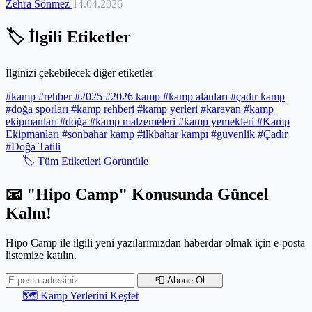
Zehra Sönmez
14.04.2026
seviyeye taşırsınız. İzmir’in iğne yapraklı çam ormanlarından
Aksaray’ın kadim vadilerine uzanan bu rehberde, ıslak rotaları nasıl
ustalıkla yöneteceğinizi adım adım inceliyoruz. Ekipmanlarınızı
🏷️ İlgili Etiketler
korumak, doğru drenajı sağlamak ve doğanın ritmine ayak
uydurmak için ihtiyacınız olan tüm teknik detaylar burada bir araya
geliyor. Zeminle teması kestiğiniz o kritik santimetreler, kamp
İlginizi çekebilecek diğer etiketler
deneyiminizi bir lojistik mücadeleden gerçek bir sanata
dönüştürecek.
#kamp
#rehber
#2025
#2026 kamp
#kamp alanları
#çadır kamp
#doğa sporları
#kamp rehberi
#kamp yerleri
#karavan
#kamp
ekipmanları
#doğa
#kamp malzemeleri
#kamp yemekleri
#Kamp
Ekipmanları
#sonbahar kamp
#ilkbahar kampı
#güvenlik
#Çadır
#Doğa Tatili
🏷️ Tüm Etiketleri Görüntüle
📧 "Hipo Camp" Konusunda Güncel
Kalın!
Hipo Camp ile ilgili yeni yazılarımızdan haberdar olmak için e-posta
listemize katılın.
📮 Abone Ol
🗺️ Kamp Yerlerini Keşfet