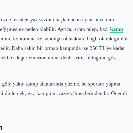
Gözde tesisler, yaz sezonu başlamadan aylar önce tam
eğişmesine neden olabilir. Ayrıca, artan talep, bazı
kamp
anının konumuna ve sunduğu olanaklara bağlı olarak günlük
ktedir. Daha sakin bir orman kampında ise 250 TL'ye kadar
nekleri değerlendirmenin ne denli kritik olduğunu göz
a göle yakın kamp alanlarında yüzme, su sporları yapma
rini dinlemek, yaz kampının vazgeçilmezlerindendir. Önemli
m