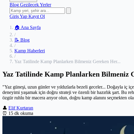
Blog
Gezilecek Yerler
Giriş Yap
Kayıt Ol
🏠 Ana Sayfa
/
📝 Blog
/
Kamp Haberleri
/
Yaz Tatilinde Kamp Planlarken Bilmeniz Gereken Her...
Yaz Tatilinde Kamp Planlarken Bilmeniz 
"Yaz güneşi, uzun günler ve yıldızlarla bezeli geceler... Doğayla iç i
deneyimi yaşamak için doğru strateji ve özenli bir hazırlık şart. Bu reh
özgür ruhlu bir macera arıyor olun, doğru kamp alanını seçmekten olas
👤
Elif Kurtaran
⏰
15 dk okuma