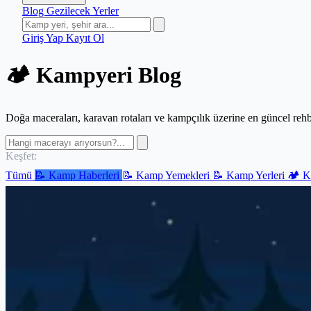
Blog
Gezilecek Yerler
Giriş Yap
Kayıt Ol
🏕️ Kampyeri Blog
Doğa maceraları, karavan rotaları ve kampçılık üzerine en güncel rehb
Keşfet:
Tümü
📝 Kamp Haberleri
📝 Kamp Yemekleri
📝 Kamp Yerleri
🏕️ 