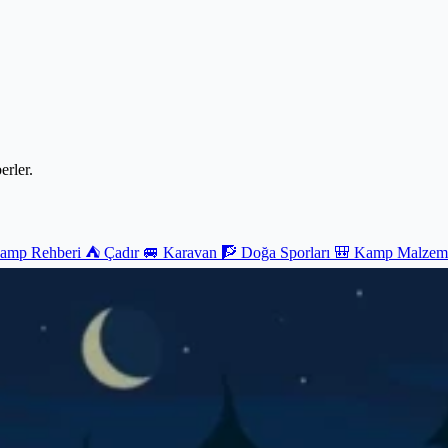
erler.
Kamp Rehberi
⛺ Çadır
🚐 Karavan
🧗 Doğa Sporları
🎒 Kamp Malzeme