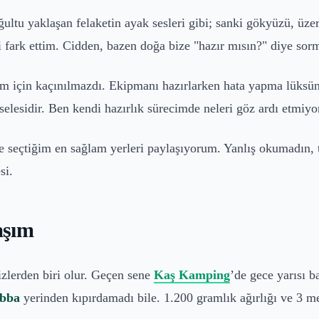
ultu yaklaşan felaketin ayak sesleri gibi; sanki gökyüzü, üze
i fark ettim. Cidden, bazen doğa bize "hazır mısın?" diye sor
m için kaçınılmazdı. Ekipmanı hazırlarken hata yapma lüksün 
elesidir. Ben kendi hazırlık sürecimde neleri göz ardı etmiy
ve seçtiğim en sağlam yerleri paylaşıyorum. Yanlış okumadın, 
si.
aşım
izlerden biri olur. Geçen sene
Kaş Kamping
’de gece yarısı 
bba
yerinden kıpırdamadı bile. 1.200 gramlık ağırlığı ve 3 me