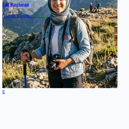
Elif Kurtaran
Gümüş Blogger
Profili gör
E