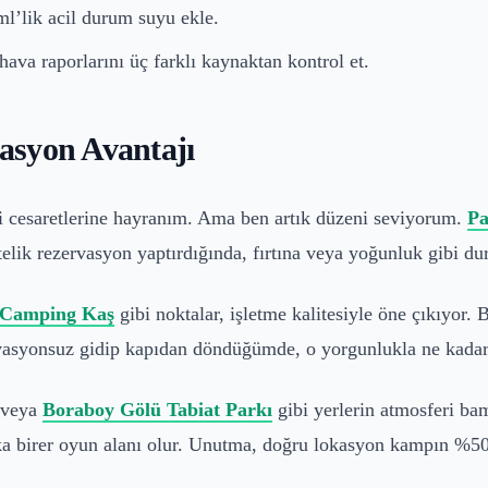
l’lik acil durum suyu ekle.
va raporlarını üç farklı kaynaktan kontrol et.
asyon Avantajı
lahi cesaretlerine hayranım. Ama ben artık düzeni seviyorum.
Pa
telik rezervasyon yaptırdığında, fırtına veya yoğunluk gibi du
 Camping Kaş
gibi noktalar, işletme kalitesiyle öne çıkıyor. 
rvasyonsuz gidip kapıdan döndüğümde, o yorgunlukla ne kadar
veya
Boraboy Gölü Tabiat Parkı
gibi yerlerin atmosferi bam
ka birer oyun alanı olur. Unutma, doğru lokasyon kampın %50'