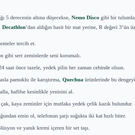
ğı 5 derecenin altına düşecekse,
Nemo Disco
gibi bir tulumla
.
Decathlon
’dan aldığın basit bir mat yerine, R değeri 3’ün ü
teler tercih et.
n gibi sert zeminlerde seni korumalı.
4 saat önce tazele, yedek pilin her zaman cebinde olsun.
asla pamuklu ile karıştırma,
Quechua
ürünlerinde bu dengeyi 
la, hafifse kesinlikle yenisini al.
a çak, kaya zeminler için mutlaka yedek çelik kazık bulundur.
dan emin ol, telefonun şarjı soğukta iki kat hızlı biter.
lüsyon ve yanık kremi içeren bir set taşı.