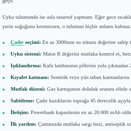
geçti.
Uyku tulumunda ise asla tasarruf yapmam. Eğer gece sıcaklı
yerin soğuğunu kesmezsen, o tulumun hiçbir anlamı kalmaz
Çadır
seçimi:
En az 3000mm su sütunu değerine sahip ten
Uyku sistemi:
Matın R değerini mutlaka kontrol et, beto
Işıklandırma:
Kafa lambasının pillerini yola çıkmadan 2
Kıyafet katmanı:
Sentetik veya yün taban katmanlarını 
Mutfak düzeni:
Gaz kartuşunun doluluk oranını elinle sal
Sabitleme:
Çadır kazıklarını toprağa 45 derecelik açıyl
İletişim:
Powerbank kapasitenin en az 20.000 mAh olduğun
İlk yardım:
Çantanızda mutlaka sargı bezi, antiseptik so