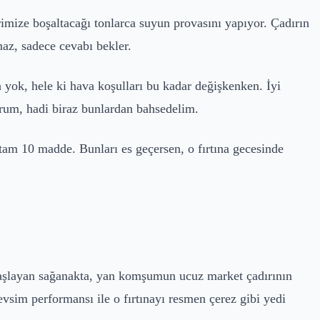
rimize boşaltacağı tonlarca suyun provasını yapıyor. Çadırın
maz, sadece cevabı bekler.
yok, hele ki hava koşulları bu kadar değişkenken. İyi
orum, hadi biraz bunlardan bahsedelim.
tam 10 madde. Bunları es geçersen, o fırtına gecesinde
başlayan sağanakta, yan komşumun ucuz market çadırının
vsim performansı ile o fırtınayı resmen çerez gibi yedi