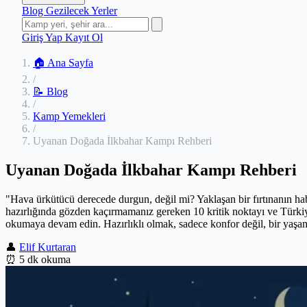
Blog
Gezilecek Yerler
Giriş Yap
Kayıt Ol
🏠 Ana Sayfa
/
📝 Blog
/
Kamp Yemekleri
/
Uyanan Doğada İlkbahar Kampı Rehberi
Uyanan Doğada İlkbahar Kampı Rehberi
"Hava ürkütücü derecede durgun, değil mi? Yaklaşan bir fırtınanın hab
hazırlığında gözden kaçırmamanız gereken 10 kritik noktayı ve Türki
okumaya devam edin. Hazırlıklı olmak, sadece konfor değil, bir yaşam
👤
Elif Kurtaran
⏰
5 dk okuma