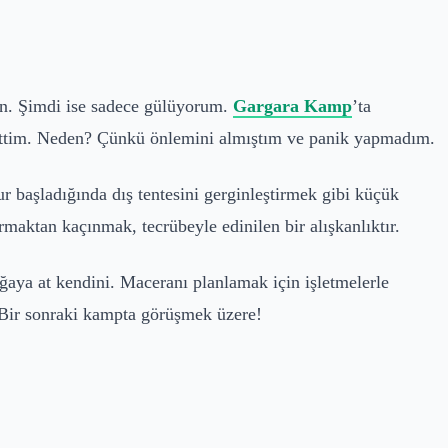
en. Şimdi ise sadece gülüyorum.
Gargara Kamp
’ta
m ettim. Neden? Çünkü önlemini almıştım ve panik yapmadım.
r başladığında dış tentesini gerginleştirmek gibi küçük
urmaktan kaçınmak, tecrübeyle edinilen bir alışkanlıktır.
oğaya at kendini. Maceranı planlamak için işletmelerle
 Bir sonraki kampta görüşmek üzere!