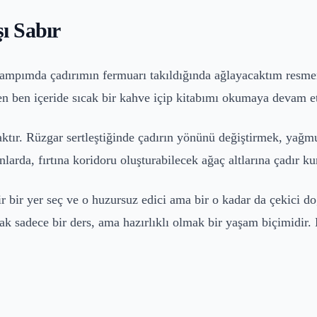
şı Sabır
kampımda çadırımın fermuarı takıldığında ağlayacaktım resm
erken ben içeride sıcak bir kahve içip kitabımı okumaya deva
ktır. Rüzgar sertleştiğinde çadırın yönünü değiştirmek, yağmu
nlarda, fırtına koridoru oluşturabilecek ağaç altlarına çadır k
r bir yer seç ve o huzursuz edici ama bir o kadar da çekici d
k sadece bir ders, ama hazırlıklı olmak bir yaşam biçimidir.