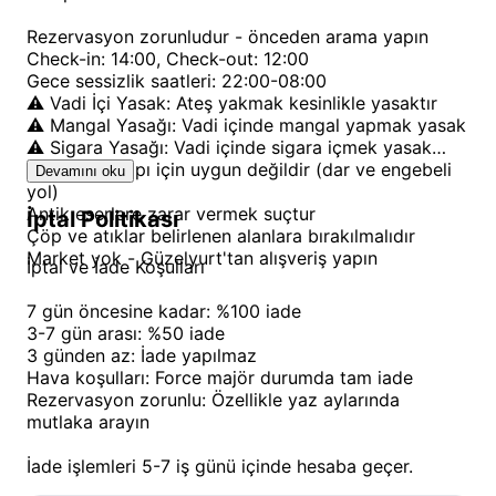
kesinlikle yasak olsa da, işletme semaverde çay
imkanı sunarak kamp ruhunu yaşatmaktadır. İşletme
Rezervasyon zorunludur - önceden arama yapın
Check-in: 14:00, Check-out: 12:00
sahipleri, mangal ve masa gibi ihtiyaçlar konusunda
Gece sessizlik saatleri: 22:00-08:00
yardımcı olabilmektedir, ancak vadi içinde mangal
⚠️ Vadi İçi Yasak: Ateş yakmak kesinlikle yasaktır
yapmanın da yasak olduğunu hatırlatmak gerekir.
⚠️ Mangal Yasağı: Vadi içinde mangal yapmak yasak
⚠️ Sigara Yasağı: Vadi içinde sigara içmek yasak
Çevre, keşfedilmeyi bekleyen zenginliklerle doludur.
Karavan kampı için uygun değildir (dar ve engebeli
Devamını oku
yol)
Ihlara Vadisi'nin kendisi, dünya çapında ünlü bir
Antik eserlere zarar vermek suçtur
İptal Politikası
yürüyüş ve keşif rotasıdır. Vadinin içindeki antik
Çöp ve atıklar belirlenen alanlara bırakılmalıdır
kiliseler, kaya oyma yaşam alanları ve mağaralar,
Market yok - Güzelyurt'tan alışveriş yapın
İptal ve İade Koşulları
tarih meraklıları için büyüleyici bir yolculuk sunar.
7 gün öncesine kadar: %100 iade
Özellikle akşamüstü vadide yapılan yürüyüşler, farklı
3-7 gün arası: %50 iade
bir ışık ve atmosferle eşsiz manzaralar vadedebilir.
3 günden az: İade yapılmaz
Kuş gözlemciliği ve doğa fotoğrafçılığı için de ideal
Hava koşulları: Force majör durumda tam iade
Rezervasyon zorunlu: Özellikle yaz aylarında
bir ortam sunan vadi, her mevsim farklı güzelliklere
mutlaka arayın
bürünür. Ancak gece serin olabileceği için
kampçılarımızın yanlarında kalın uyku tulumları ve
İade işlemleri 5-7 iş günü içinde hesaba geçer.
giysiler getirmeleri önerilir. Çevredeki diğer