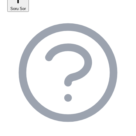
mevcut olup, çadır kurulan alanlarda genel
Soru Sor
aydınlatma ve şarj imkanları sağlanmaktadır. Duş ve
tuvalet alanları, misafirlerimizin hijyen
gereksinimlerini karşılamak üzere tesisimizde yer
almaktadır. Sıcak su imkanı, genellikle güneş enerjisi
sistemiyle sağlanmakta ve gün içinde yeterli
olmaktadır. Ancak kalabalık dönemlerde tuvalet ve
banyolarda yoğunluk yaşanabileceği veya temizlik
konusunda aksaklıklar olabileceği yorumlarda
belirtilmiştir. Wi-Fi erişimi de tesisimizde
bulunmaktadır, ancak vadi koşulları nedeniyle zaman
zaman sinyal gücünde değişiklikler yaşanabileceği
unutulmamalıdır.
Sosyal olanaklar açısından, tesis bünyesinde
Karakaya Restoran / Emirhan Cafe olarak hizmet
veren bir alan bulunmaktadır. Burada misafirlerimize