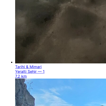
Tarihi & Mimari
Yeralti Sehir — 1
7.2 km