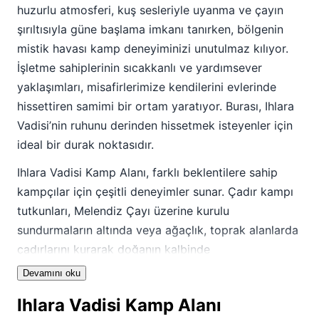
huzurlu atmosferi, kuş sesleriyle uyanma ve çayın
şırıltısıyla güne başlama imkanı tanırken, bölgenin
mistik havası kamp deneyiminizi unutulmaz kılıyor.
İşletme sahiplerinin sıcakkanlı ve yardımsever
yaklaşımları, misafirlerimize kendilerini evlerinde
hissettiren samimi bir ortam yaratıyor. Burası, Ihlara
Vadisi’nin ruhunu derinden hissetmek isteyenler için
ideal bir durak noktasıdır.
Ihlara Vadisi Kamp Alanı, farklı beklentilere sahip
kampçılar için çeşitli deneyimler sunar. Çadır kampı
tutkunları, Melendiz Çayı üzerine kurulu
sundurmaların altında veya ağaçlık, toprak alanlarda
çadırlarını kurarak doğanın kalbinde
konaklayabilirler. Özellikle su üstündeki
Devamını oku
sundurmalarda kamp yapmak, vadiye özgü,
Ihlara Vadisi Kamp Alanı
böceklerden uzak ve farklı bir atmosfer arayanlar