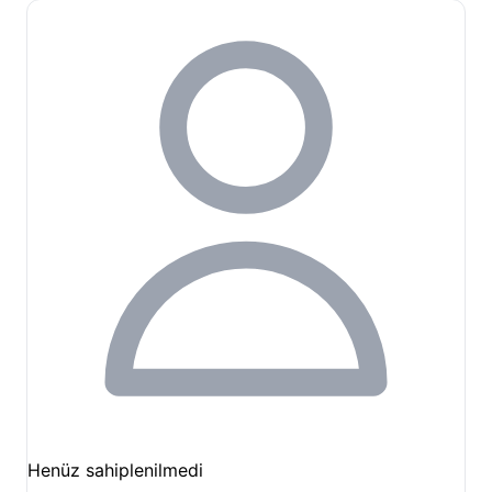
Kapadokya bölgelerine günübirlik geziler
düzenleyerek peri bacaları, yer altı şehirleri ve diğer
tarihi alanları da ziyaret edebilirsiniz. Ihlara Vadisi
Kamp Alanı, bu keşifler için merkezi ve otantik bir
başlangıç noktasıdır.
Unutmayın,
Ihlara Vadisi Kamp Alanı
'nda yerinizi
ayırtmak ve güncel müsaitlik durumunu öğrenmek
için sayfamızdaki rezervasyon bölümünü ve
müsaitlik takvimini inceleyebilirsiniz. Doğanın ve
tarihin buluştuğu bu eşsiz noktada, sizleri
ağırlamaktan mutluluk duyarız.
Henüz sahiplenilmedi