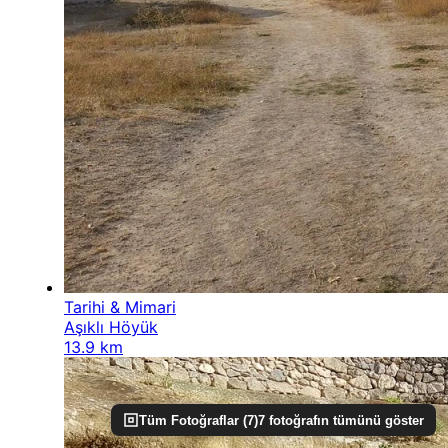
Tarihi & Mimari
Aşıklı Höyük
13.9 km
Tüm Fotoğraflar (
7
)
7
fotoğrafın tümünü göster