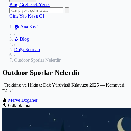
Blog
Gezilecek Yerler
Giriş Yap
Kayıt Ol
🏠 Ana Sayfa
/
📝 Blog
/
Doğa Sporları
/
Outdoor Sporlar Nelerdir
Outdoor Sporlar Nelerdir
"Trekking ve Hiking: Dağ Yürüyüşü Kılavuzu 2025 — Kampyeri
#217"
👤
Merve Doğaner
⏰
6 dk okuma