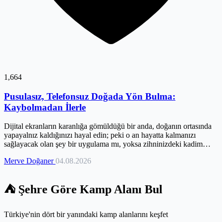
1,664
Pusulasız, Telefonsuz Doğada Yön Bulma:
Kaybolmadan İlerle
Dijital ekranların karanlığa gömüldüğü bir anda, doğanın ortasında
yapayalnız kaldığınızı hayal edin; peki o an hayatta kalmanızı
sağlayacak olan şey bir uygulama mı, yoksa zihninizdeki kadim
bilgiler mi? Teknolojiye olan bağımlılığımız, coğrafyayı okuma
Merve Doğaner
04.08.2026
yeteneğimizi körelterek bizi dijital bir kafese hapsediyor. Oysa
güneşin açısı, yıldızların konumu ve ağaçların dili, pusulasız bir
dünyada size yolu gösterecek en sadık rehberlerdir. Kaçkar
⛺ Şehre Göre Kamp Alanı Bul
Dağları’nın sisli yamaçlarından süzülen bu rehber, sizi modern bir
kaşiften doğanın dilini konuşan gerçek bir maceracıya dönüştürecek.
Hazırlıksız yakalanmanın riskini, kendi zihinsel haritalarınızı
Türkiye'nin dört bir yanındaki kamp alanlarını keşfet
oluşturarak ortadan kaldırın. Şimdi, cihazlarınızı bir kenara bırakın