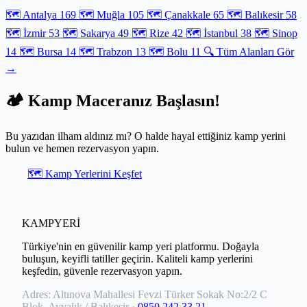
ve doğanın binlerce yıldır değişmeyen navigasyon kurallarını
🗺️ Antalya
169
🗺️ Muğla
105
🗺️ Çanakkale
65
🗺️ Balıkesir
58
keşfetmeye başlayın.
🗺️ İzmir
53
🗺️ Sakarya
49
🗺️ Rize
42
🗺️ İstanbul
38
🗺️ Sinop
14
🗺️ Bursa
14
🗺️ Trabzon
13
🗺️ Bolu
11
🔍 Tüm Alanları Gör
→
🏕️ Kamp Maceranız Başlasın!
Bu yazıdan ilham aldınız mı? O halde hayal ettiğiniz kamp yerini
bulun ve hemen rezervasyon yapın.
🗺️ Kamp Yerlerini Keşfet
KAMPYERİ
Türkiye'nin en güvenilir kamp yeri platformu. Doğayla
buluşun, keyifli tatiller geçirin. Kaliteli kamp yerlerini
keşfedin, güvenle rezervasyon yapın.
Adres:
Altınova Mahallesi Fevzi Türker Sokak No:2/2 C
Blok, Ayvalık / Balıkesir
·
0850 242 33 21