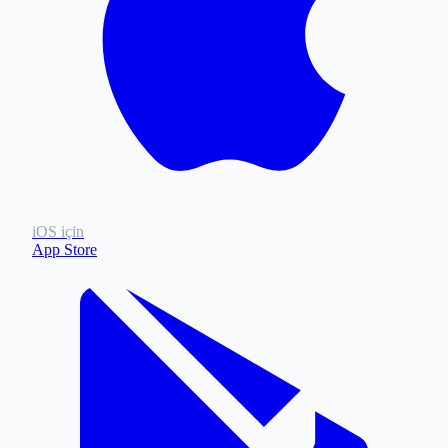
iOS için
App Store