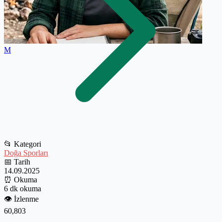
M
📂
Kategori
Doğa Sporları
📅
Tarih
14.09.2025
⏰
Okuma
6 dk okuma
👁️
İzlenme
60,803