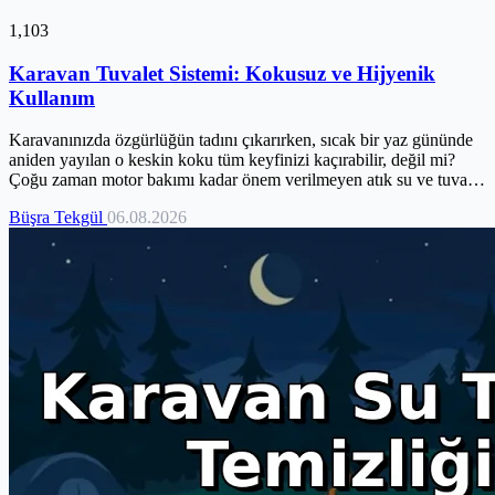
1,103
Karavan Tuvalet Sistemi: Kokusuz ve Hijyenik
Kullanım
Karavanınızda özgürlüğün tadını çıkarırken, sıcak bir yaz gününde
aniden yayılan o keskin koku tüm keyfinizi kaçırabilir, değil mi?
Çoğu zaman motor bakımı kadar önem verilmeyen atık su ve tuvalet
sistemleri, aslında karavan yaşamının hijyen ve konforunu doğrudan
Büşra Tekgül
06.08.2026
etkileyen kritik bir detaydır. Yanlış yönetim, sadece kötü kokulara
değil, bakteri ve tıkanıklıklara da yol açabilir. Endişelenmeyin, bu
rehber tam da bu sorunları kökten çözmek için hazırlandı. Kokusuz,
hijyenik ve çevreye duyarlı bir karavan deneyimi için ihtiyacınız
olan tüm bilgileri burada bulacaksınız.