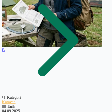
B
📂
Kategori
Karavan
📅
Tarih
04.09.2025