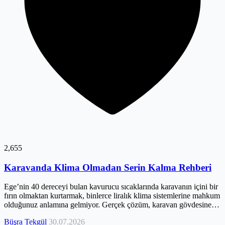
2,655
Karavanda Klima Olmadan Serin Kalma Rehberi
Ege’nin 40 dereceyi bulan kavurucu sıcaklarında karavanın içini bir
fırın olmaktan kurtarmak, binlerce liralık klima sistemlerine mahkum
olduğunuz anlamına gelmiyor. Gerçek çözüm, karavan gövdesine
hapsolan radyant enerjiyi yönetmek ve termal bariyerlerle ısıyı
Büşra Tekgül
30.07.2026
henüz dışarıdayken durdurmakta yatıyor. Bu rehberde, güneşin