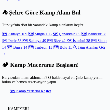
azimut açısına göre park etme stratejilerinden, %95 ısı yansıtma
kapasitesine sahip dış termal örtülerin teknik analizine kadar
⛺ Şehre Göre Kamp Alanı Bul
klimasız serinliğin mühendisliğini inceliyoruz. Pasif soğutma
teknikleriyle iç ortam sıcaklığını dışarıya göre 8 dereceye kadar
düşürmenin formülünü adım adım çözüyoruz. Enerjinizi
Türkiye'nin dört bir yanındaki kamp alanlarını keşfet
tüketmeden, sadece doğru ekipman ve konumlandırma ile
karavanınızı yaşanabilir bir vahaya dönüştürmek sizin elinizde.
🗺️ Antalya
169
🗺️ Muğla
105
🗺️ Çanakkale
65
🗺️ Balıkesir
58
🗺️ İzmir
53
🗺️ Sakarya
49
🗺️ Rize
42
🗺️ İstanbul
38
🗺️ Sinop
14
🗺️ Bursa
14
🗺️ Trabzon
13
🗺️ Bolu
11
🔍 Tüm Alanları Gör
→
🏕️ Kamp Maceranız Başlasın!
Bu yazıdan ilham aldınız mı? O halde hayal ettiğiniz kamp yerini
bulun ve hemen rezervasyon yapın.
🗺️ Kamp Yerlerini Keşfet
KAMPYERİ