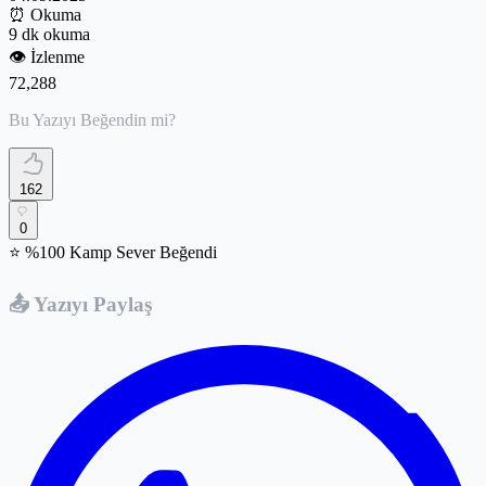
⏰
Okuma
9 dk okuma
👁️
İzlenme
72,288
Bu Yazıyı Beğendin mi?
162
0
⭐ %100 Kamp Sever Beğendi
📤 Yazıyı Paylaş