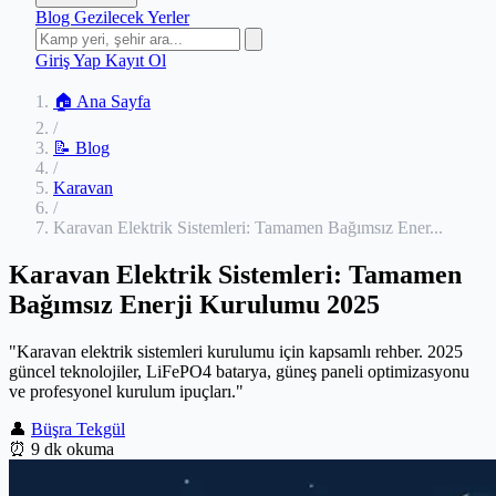
Blog
Gezilecek Yerler
Giriş Yap
Kayıt Ol
🏠 Ana Sayfa
/
📝 Blog
/
Karavan
/
Karavan Elektrik Sistemleri: Tamamen Bağımsız Ener...
Karavan Elektrik Sistemleri: Tamamen
Bağımsız Enerji Kurulumu 2025
"Karavan elektrik sistemleri kurulumu için kapsamlı rehber. 2025
güncel teknolojiler, LiFePO4 batarya, güneş paneli optimizasyonu
ve profesyonel kurulum ipuçları."
👤
Büşra Tekgül
⏰
9 dk okuma