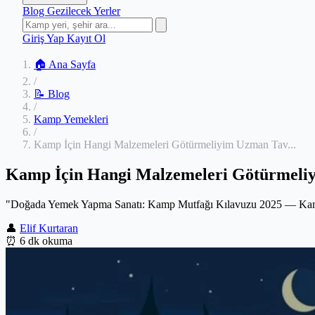
Blog
Gezilecek Yerler
Giriş Yap
Kayıt Ol
🏠 Ana Sayfa
/
📝 Blog
/
Kamp Yemekleri
/
Kamp İçin Hangi Malzemeleri Götürmeliyim Uzman Tav...
Kamp İçin Hangi Malzemeleri Götürmeliy
"Doğada Yemek Yapma Sanatı: Kamp Mutfağı Kılavuzu 2025 — Ka
👤
Elif Kurtaran
⏰
6 dk okuma