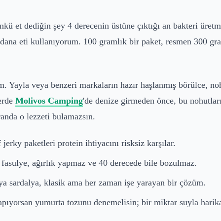
kü et dediğin şey 4 derecenin üstüne çıktığı an bakteri üretm
ana eti kullanıyorum. 100 gramlık bir paket, resmen 300 gram
ım. Yayla veya benzeri markaların hazır haşlanmış börülce, no
lerde
Molivos Camping
'de denize girmeden önce, bu nohutlar
randa o lezzeti bulamazsın.
jerky paketleri protein ihtiyacını risksiz karşılar.
fasulye, ağırlık yapmaz ve 40 derecede bile bozulmaz.
eya sardalya, klasik ama her zaman işe yarayan bir çözüm.
apıyorsan yumurta tozunu denemelisin; bir miktar suyla harik