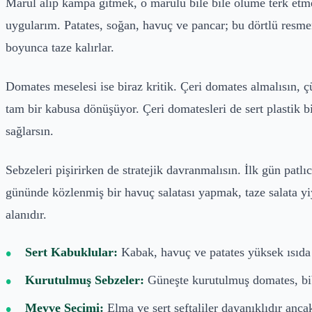
Marul alıp kampa gitmek, o marulu bile bile ölüme terk etm
uygularım. Patates, soğan, havuç ve pancar; bu dörtlü resm
boyunca taze kalırlar.
Domates meselesi ise biraz kritik. Çeri domates almalısın, ç
tam bir kabusa dönüşüyor. Çeri domatesleri de sert plastik b
sağlarsın.
Sebzeleri pişirirken de stratejik davranmalısın. İlk gün pat
gününde közlenmiş bir havuç salatası yapmak, taze salata yi
alanıdır.
Sert Kabuklular:
Kabak, havuç ve patates yüksek ısıda 
Kurutulmuş Sebzeler:
Güneşte kurutulmuş domates, bibe
Meyve Seçimi:
Elma ve sert şeftaliler dayanıklıdır anca