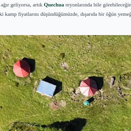
ağır geliyorsa, artık
Quechua
reyonlarında bile görebileceğin
aki kamp fiyatlarını düşündüğümüzde, dışarıda bir öğün yemeğ