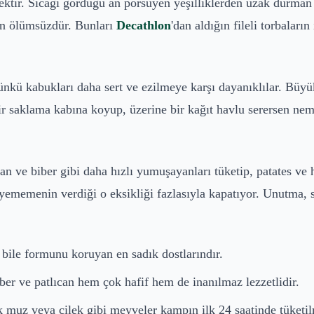
ektir. Sıcağı gördüğü an pörsüyen yeşilliklerden uzak durman
en ölümsüzdür. Bunları
Decathlon
'dan aldığın fileli torbaları
ünkü kabukları daha sert ve ezilmeye karşı dayanıklılar. Büyük
ir saklama kabına koyup, üzerine bir kağıt havlu serersen nem
lıcan ve biber gibi daha hızlı yumuşayanları tüketip, patates
yememenin verdiği o eksikliği fazlasıyla kapatıyor. Unutma, 
bile formunu koruyan en sadık dostlarındır.
r ve patlıcan hem çok hafif hem de inanılmaz lezzetlidir.
k muz veya çilek gibi meyveler kampın ilk 24 saatinde tüketil