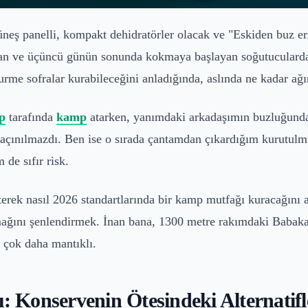
neş panelli, kompakt dehidratörler olacak ve "Eskiden buz eri
ndan ve üçüncü günün sonunda kokmaya başlayan soğutucularda
me sofralar kurabileceğini anladığında, aslında ne kadar ağır
p
tarafında
kamp
atarken, yanımdaki arkadaşımın buzluğunda
eği kaçınılmazdı. Ben ise o sırada çantamdan çıkardığım kurut
de sıfır risk.
eterek nasıl 2026 standartlarında bir kamp mutfağı kuracağın
 damağını şenlendirmek. İnan bana, 1300 metre rakımdaki Baba
 çok daha mantıklı.
ı: Konservenin Ötesindeki Alternatifl