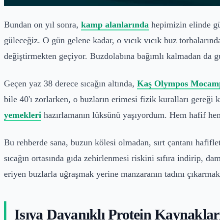
Bundan on yıl sonra,
kamp alanlarında
hepimizin elinde gü
güleceğiz. O gün gelene kadar, o vıcık vıcık buz torbaları
değiştirmekten geçiyor. Buzdolabına bağımlı kalmadan da gur
Geçen yaz 38 derece sıcağın altında,
Kaş Olympos Mocam
bile 40'ı zorlarken, o buzların erimesi fizik kuralları ger
yemekleri
hazırlamanın lüksünü yaşıyordum. Hem hafif hem 
Bu rehberde sana, buzun kölesi olmadan, sırt çantanı hafifl
sıcağın ortasında gıda zehirlenmesi riskini sıfıra indirip,
eriyen buzlarla uğraşmak yerine manzaranın tadını çıkarmak
Isıya Dayanıklı Protein Kaynaklar