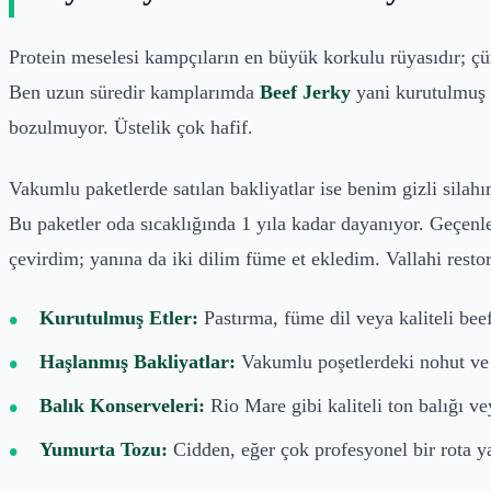
Protein meselesi kampçıların en büyük korkulu rüyasıdır; çün
Ben uzun süredir kamplarımda
Beef Jerky
yani kurutulmuş d
bozulmuyor. Üstelik çok hafif.
Vakumlu paketlerde satılan bakliyatlar ise benim gizli silah
Bu paketler oda sıcaklığında 1 yıla kadar dayanıyor. Geçen
çevirdim; yanına da iki dilim füme et ekledim. Vallahi resto
Kurutulmuş Etler:
Pastırma, füme dil veya kaliteli beef 
Haşlanmış Bakliyatlar:
Vakumlu poşetlerdeki nohut ve 
Balık Konserveleri:
Rio Mare gibi kaliteli ton balığı v
Yumurta Tozu:
Cidden, eğer çok profesyonel bir rota y