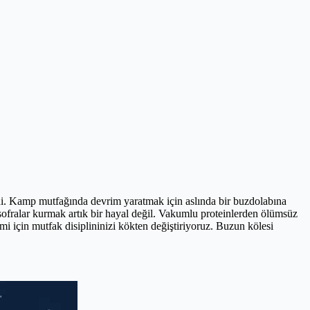
di. Kamp mutfağında devrim yaratmak için aslında bir buzdolabına
e sofralar kurmak artık bir hayal değil. Vakumlu proteinlerden ölümsüz
i için mutfak disiplininizi kökten değiştiriyoruz. Buzun kölesi