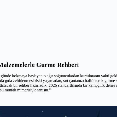
Malzemelerle Gurme Rehberi
cü günde kokmaya başlayan o ağır soğutuculardan kurtulmanın vakti gel
ında gıda zehirlenmesi riski yaşamadan, sırt çantanızı hafifleterek gurm
atacak bir rehber hazırladık. 2026 standartlarında bir kampçılık deneyim
sil mutfak mimarisiyle tanışın."