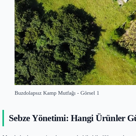
Buzdolapsız Kamp Mutfağı - Görsel 1
Sebze Yönetimi: Hangi Ürünler Gü