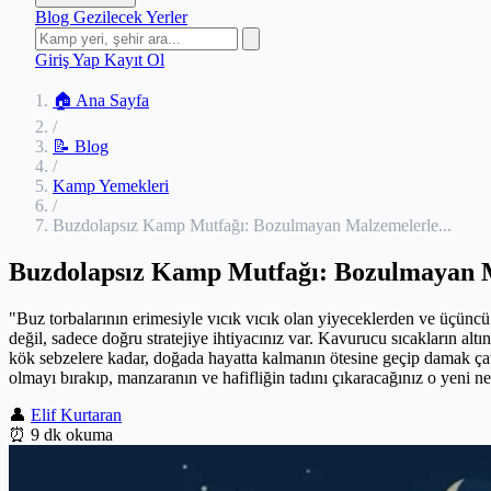
Blog
Gezilecek Yerler
Giriş Yap
Kayıt Ol
🏠 Ana Sayfa
/
📝 Blog
/
Kamp Yemekleri
/
Buzdolapsız Kamp Mutfağı: Bozulmayan Malzemelerle...
Buzdolapsız Kamp Mutfağı: Bozulmayan 
"Buz torbalarının erimesiyle vıcık vıcık olan yiyeceklerden ve üçün
değil, sadece doğru stratejiye ihtiyacınız var. Kavurucu sıcakların alt
kök sebzelere kadar, doğada hayatta kalmanın ötesine geçip damak çatl
olmayı bırakıp, manzaranın ve hafifliğin tadını çıkaracağınız o yeni ne
👤
Elif Kurtaran
⏰
9 dk okuma