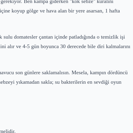
 gerekiyor. Ben kampa giderken "kök sebze" kuralını
n içine koyup gölge ve hava alan bir yere asarsan, 1 hafta
 sulu domatesler çantan içinde patladığında o temizlik işi
ini alır ve 4-5 gün boyunca 30 derecede bile diri kalmalarını
 ve havucu son günlere saklamalısın. Mesela, kampın dördüncü
sebzeyi yıkamadan sakla; su bakterilerin en sevdiği oyun
melidir.