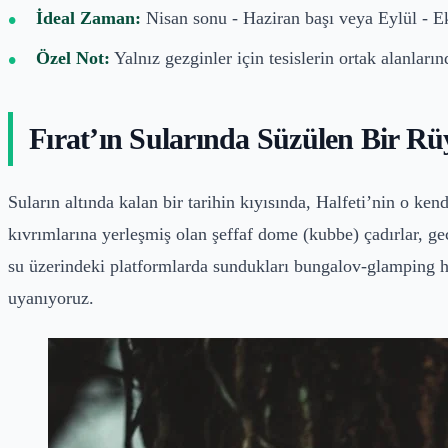
İdeal Zaman:
Nisan sonu - Haziran başı veya Eylül - E
Özel Not:
Yalnız gezginler için tesislerin ortak alanları
Fırat’ın Sularında Süzülen Bir Rüy
Suların altında kalan bir tarihin kıyısında, Halfeti’nin o k
kıvrımlarına yerleşmiş olan şeffaf dome (kubbe) çadırlar, gec
su üzerindeki platformlarda sundukları bungalov-glamping hibr
uyanıyoruz.