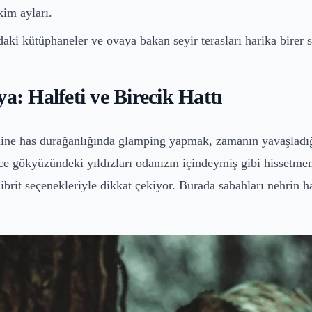
kim ayları.
ndaki kütüphaneler ve ovaya bakan seyir terasları harika birer 
a: Halfeti ve Birecik Hattı
endine has durağanlığında glamping yapmak, zamanın yavaşladığı
e gökyüzündeki yıldızları odanızın içindeymiş gibi hissetmenizi
it seçenekleriyle dikkat çekiyor. Burada sabahları nehrin hafif