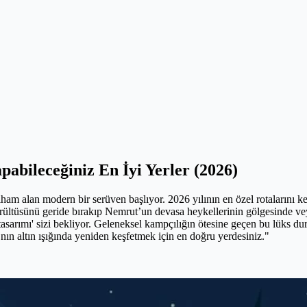
abileceğiniz En İyi Yerler (2026)
ham alan modern bir serüven başlıyor. 2026 yılının en özel rotalarını ke
ürültüsünü geride bırakıp Nemrut’un devasa heykellerinin gölgesinde ve
tasarımı' sizi bekliyor. Geleneksel kampçılığın ötesine geçen bu lüks du
ın altın ışığında yeniden keşfetmek için en doğru yerdesiniz."