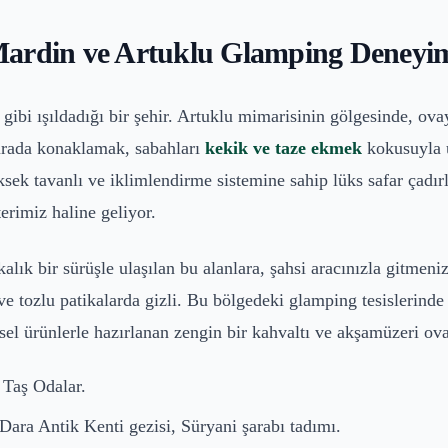
Mardin ve Artuklu Glamping Deneyi
u gibi ışıldadığı bir şehir. Artuklu mimarisinin gölgesinde, o
Burada konaklamak, sabahları
kekik ve taze ekmek
kokusuyla u
ek tavanlı ve iklimlendirme sistemine sahip lüks safar çadırl
erimiz haline geliyor.
ık bir sürüşle ulaşılan bu alanlara, şahsi aracınızla gitmeni
 tozlu patikalarda gizli. Bu bölgedeki glamping tesislerinde 
esel ürünlerle hazırlanan zengin bir kahvaltı ve akşamüzeri ovay
 Taş Odalar.
Dara Antik Kenti gezisi, Süryani şarabı tadımı.