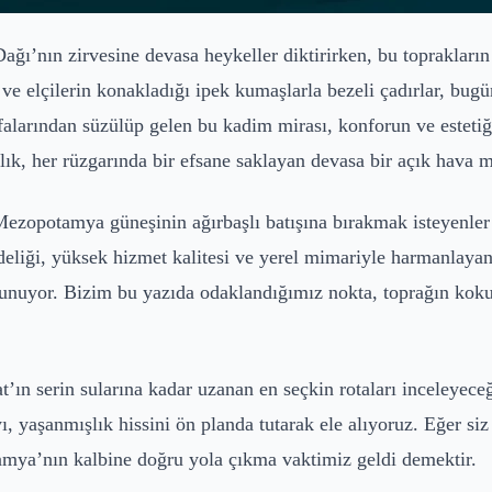
ı’nın zirvesine devasa heykeller diktirirken, bu toprakların
ve elçilerin konakladığı ipek kumaşlarla bezeli çadırlar, b
ayfalarından süzülüp gelen bu kadim mirası, konforun ve este
lık, her rüzgarında bir efsane saklayan devasa bir açık hava m
ezopotamya güneşinin ağırbaşlı batışına bırakmak isteyenler 
eliği, yüksek hizmet kalitesi ve yerel mimariyle harmanlayan
ı" sunuyor. Bizim bu yazıda odaklandığımız nokta, toprağın 
n serin sularına kadar uzanan en seçkin rotaları inceleyeceğ
ı, yaşanmışlık hissini ön planda tutarak ele alıyoruz. Eğer siz 
mya’nın kalbine doğru yola çıkma vaktimiz geldi demektir.