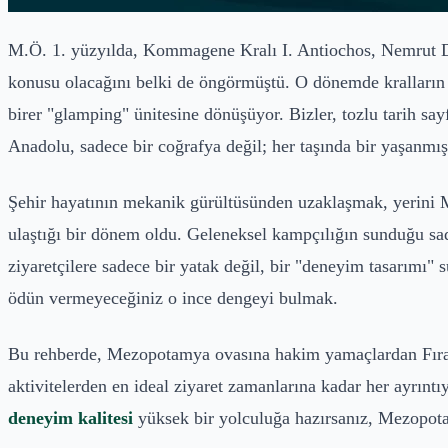
M.Ö. 1. yüzyılda, Kommagene Kralı I. Antiochos, Nemrut Dağ
konusu olacağını belki de öngörmüştü. O dönemde kralların 
birer "glamping" ünitesine dönüşüyor. Bizler, tozlu tarih s
Anadolu, sadece bir coğrafya değil; her taşında bir yaşanmış
Şehir hayatının mekanik gürültüsünden uzaklaşmak, yerini M
ulaştığı bir dönem oldu. Geleneksel kampçılığın sunduğu sad
ziyaretçilere sadece bir yatak değil, bir "deneyim tasarım
ödün vermeyeceğiniz o ince dengeyi bulmak.
Bu rehberde, Mezopotamya ovasına hakim yamaçlardan Fırat’ı
aktivitelerden en ideal ziyaret zamanlarına kadar her ayrıntıy
deneyim kalitesi
yüksek bir yolculuğa hazırsanız, Mezopota