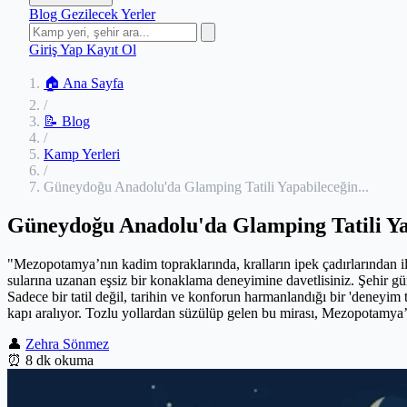
Blog
Gezilecek Yerler
Giriş Yap
Kayıt Ol
🏠 Ana Sayfa
/
📝 Blog
/
Kamp Yerleri
/
Güneydoğu Anadolu'da Glamping Tatili Yapabileceğin...
Güneydoğu Anadolu'da Glamping Tatili Yap
"Mezopotamya’nın kadim topraklarında, kralların ipek çadırlarından il
sularına uzanan eşsiz bir konaklama deneyimine davetlisiniz. Şehir g
Sadece bir tatil değil, tarihin ve konforun harmanlandığı bir 'deneyim 
kapı aralıyor. Tozlu yollardan süzülüp gelen bu mirası, Mezopotamya’n
👤
Zehra Sönmez
⏰
8 dk okuma