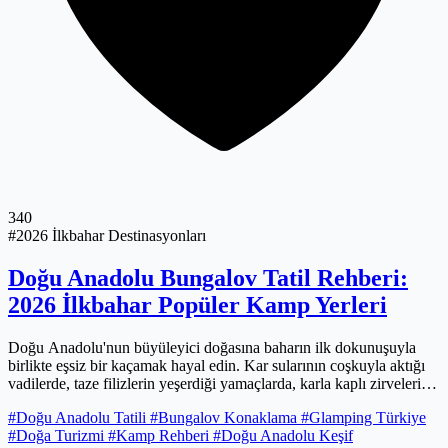
340
#2026 İlkbahar Destinasyonları
Doğu Anadolu Bungalov Tatil Rehberi:
2026 İlkbahar Popüler Kamp Yerleri
Doğu Anadolu'nun büyüleyici doğasına baharın ilk dokunuşuyla
birlikte eşsiz bir kaçamak hayal edin. Kar sularının coşkuyla aktığı
vadilerde, taze filizlerin yeşerdiği yamaçlarda, karla kaplı zirvelerin
heybetli siluetleri arasında ruhunuzu tazeleyecek bir deneyim sizi
#Doğu Anadolu Tatili
#Bungalov Konaklama
#Glamping Türkiye
bekliyor. Alışılmışın dışında, modern konforla doğanın kalbini
#Doğa Turizmi
#Kamp Rehberi
#Doğu Anadolu Keşif
birleştiren bungalov tatilleriyle Doğu'nun el değmemiş güzelliklerini