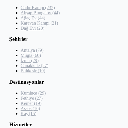
Çadır Kampı (232)
Ahşap Bungalov (44)
Ağaç Ev (44)
Karavan Kampı (21)
Dağ Evi (20)
Şehirler
Antalya (79)
Muğla (60)
İzmir (29)
Çanakkale (27)
Balıkesir (19)
Destinasyonlar
Kumluca (29)
Fethiye (27)
Kemer (19)
Assos (16)
Kaş (15)
Hizmetler