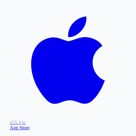
iOS için
App Store