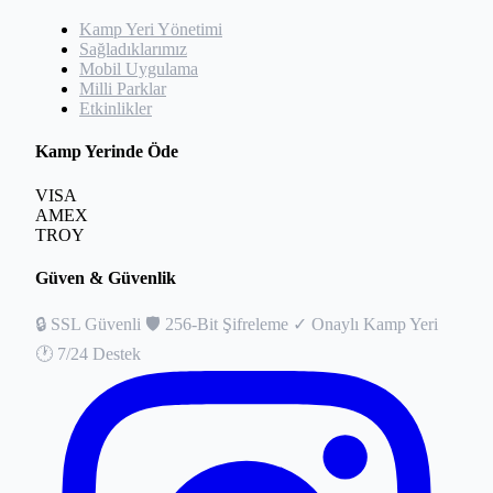
Kamp Yeri Yönetimi
Sağladıklarımız
Mobil Uygulama
Milli Parklar
Etkinlikler
Kamp Yerinde Öde
VISA
AMEX
TROY
Güven & Güvenlik
🔒
SSL Güvenli
🛡️
256-Bit Şifreleme
✓
Onaylı Kamp Yeri
🕐
7/24 Destek