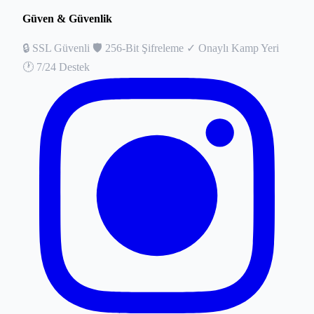
Güven & Güvenlik
🔒
SSL Güvenli
🛡️
256-Bit Şifreleme
✓
Onaylı Kamp Yeri
🕐
7/24 Destek