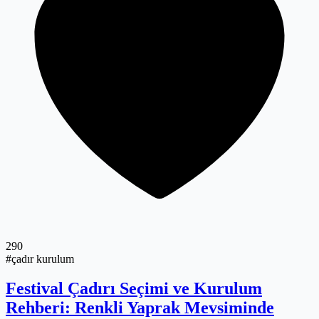
290
#çadır kurulum
Festival Çadırı Seçimi ve Kurulum
Rehberi: Renkli Yaprak Mevsiminde