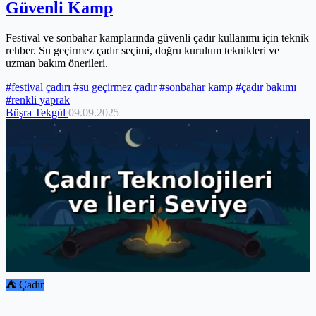
Güvenli Kamp
Festival ve sonbahar kamplarında güvenli çadır kullanımı için teknik
rehber. Su geçirmez çadır seçimi, doğru kurulum teknikleri ve
uzman bakım önerileri.
#festival çadırı
#su geçirmez çadır
#sonbahar kamp
#çadır bakımı
#renkli yaprak
Büşra Tekgül
09.09.2025
⛺ Çadır