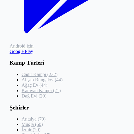
Android için
Google Play
Kamp Türleri
Çadır Kampı (232)
Ahşap Bungalov (44)
Ağaç Ev (44)
Karavan Kampı (21)
Dağ Evi (20)
Şehirler
Antalya (79)
Muğla (60)
İzmir (29)