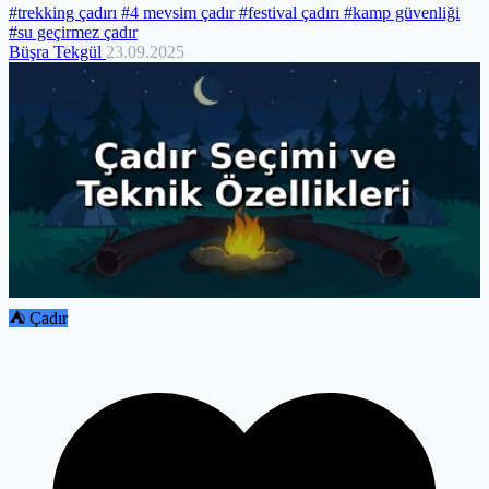
#trekking çadırı
#4 mevsim çadır
#festival çadırı
#kamp güvenliği
#su geçirmez çadır
Büşra Tekgül
23.09.2025
⛺ Çadır