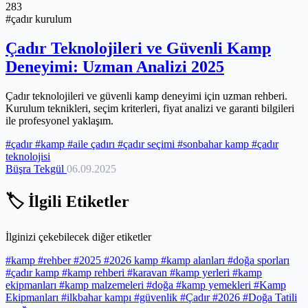
283
#çadır kurulum
Çadır Teknolojileri ve Güvenli Kamp
Deneyimi: Uzman Analizi 2025
Çadır teknolojileri ve güvenli kamp deneyimi için uzman rehberi.
Kurulum teknikleri, seçim kriterleri, fiyat analizi ve garanti bilgileri
ile profesyonel yaklaşım.
#çadır
#kamp
#aile çadırı
#çadır seçimi
#sonbahar kamp
#çadır
teknolojisi
Büşra Tekgül
06.09.2025
🏷️ İlgili Etiketler
İlginizi çekebilecek diğer etiketler
#kamp
#rehber
#2025
#2026 kamp
#kamp alanları
#doğa sporları
#çadır kamp
#kamp rehberi
#karavan
#kamp yerleri
#kamp
ekipmanları
#kamp malzemeleri
#doğa
#kamp yemekleri
#Kamp
Ekipmanları
#ilkbahar kampı
#güvenlik
#Çadır
#2026
#Doğa Tatili