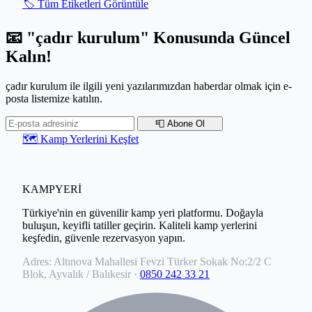
🏷️ Tüm Etiketleri Görüntüle
📧 "çadır kurulum" Konusunda Güncel
Kalın!
çadır kurulum ile ilgili yeni yazılarımızdan haberdar olmak için e-
posta listemize katılın.
📮 Abone Ol
🗺️ Kamp Yerlerini Keşfet
KAMPYERİ
Türkiye'nin en güvenilir kamp yeri platformu. Doğayla
buluşun, keyifli tatiller geçirin. Kaliteli kamp yerlerini
keşfedin, güvenle rezervasyon yapın.
Adres:
Altınova Mahallesi Fevzi Türker Sokak No:2/2 C
Blok, Ayvalık / Balıkesir
·
0850 242 33 21