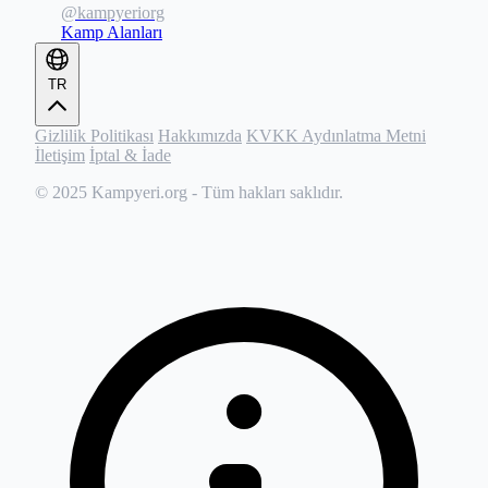
@kampyeriorg
Kamp Alanları
TR
Gizlilik Politikası
Hakkımızda
KVKK Aydınlatma Metni
İletişim
İptal & İade
© 2025
Kampyeri.org
- Tüm hakları saklıdır.