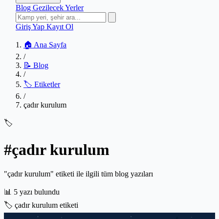
Blog
Gezilecek Yerler
Giriş Yap
Kayıt Ol
🏠 Ana Sayfa
/
📝 Blog
/
🏷️ Etiketler
/
çadır kurulum
🏷️
#çadır kurulum
"çadır kurulum" etiketi ile ilgili tüm blog yazıları
📊
5 yazı bulundu
🏷️
çadır kurulum etiketi