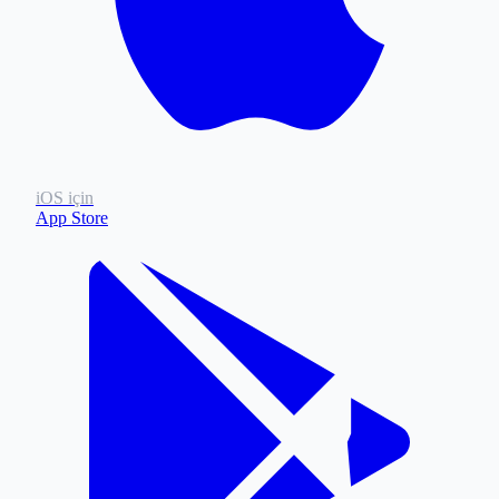
iOS için
App Store