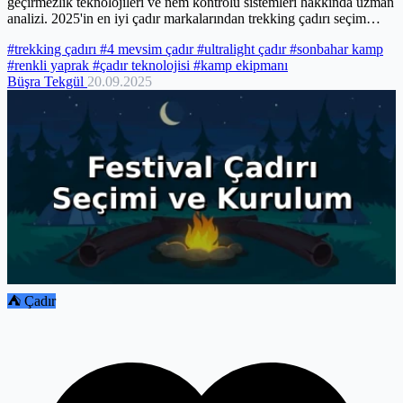
geçirmezlik teknolojileri ve nem kontrolü sistemleri hakkında uzman
analizi. 2025'in en iyi çadır markalarından trekking çadırı seçim
kriterlerine kadar kapsamlı teknik rehber.
#trekking çadırı
#4 mevsim çadır
#ultralight çadır
#sonbahar kamp
#renkli yaprak
#çadır teknolojisi
#kamp ekipmanı
Büşra Tekgül
20.09.2025
⛺ Çadır