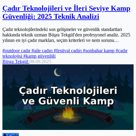
Çadır Teknolojileri ve İleri Seviye Kamp
Güvenliği: 2025 Teknik Analizi
Çadır teknolojilerindeki son gelişmeler ve güvenlik standartları
hakkında teknik uzman Büşra Tekgül'den profesyonel analiz. 2025
yılının en iyi çadır markları, seçim kriterleri ve nem sorunu
çözümleri.
#outdoor çadır
#aile çadırı
#festival çadırı
#sonbahar kamp
#çadır
teknolojisi
#kamp güvenliği
Büşra Tekgül
08.09.2025
⛺ Çadır