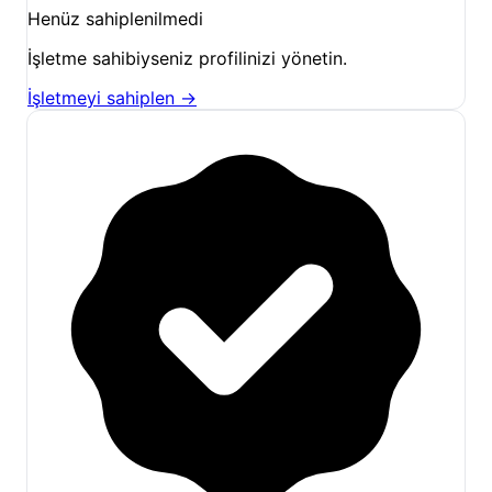
İşletme sahibiyseniz profilinizi yönetin.
Yıldız Gözlemi:
Gece ışık kirliliğinden uzak
tesisimizde, gökyüzünde parlayan yıldızları
İşletmeyi sahiplen →
izlemek eşsiz bir deneyim sunar.
Doğayla İç İçe Dinlenme:
Geniş bahçe
alanımızdaki minderlerde uzanarak, çam
ağaçlarının hışırtısı eşliğinde kitap okuyabilir
veya sadece sessizliğin tadını çıkarabilirsiniz.
Müzik ve Sohbet:
Ortak alanlarımızda
dinlendirici müzikler eşliğinde diğer
misafirlerle samimi sohbetler edebilir, yeni
arkadaşlıklar kurabilirsiniz.
Çevredeki Keşif Noktaları:
Olimpos Plajı:
Tesisimize yaklaşık 25-30
dakikalık keyifli bir yürüyüşle ulaşabileceğiniz
Olimpos Plajı, Akdeniz'in berrak sularında
yüzmek ve güneşlenmek için idealdir. Bu plaj