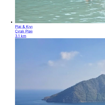
Plaj & Kıyı
Çıralı Plajı
3.1 km