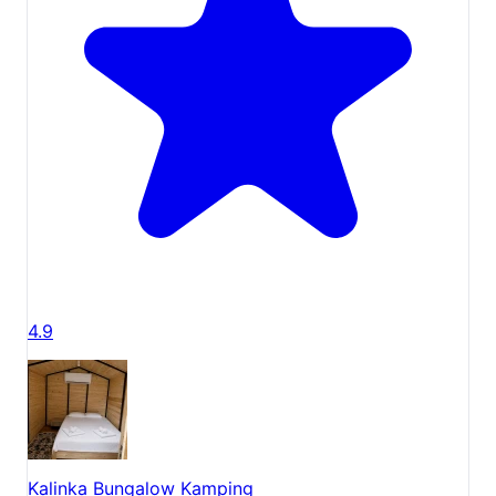
sunsa da, özellikle bahar ve yaz aylarında doğanın
tüm canlılığıyla misafirlerini ağırlamaktadır. İster aktif
bir tatil arayın ister sadece huzurlu bir dinlence,
Antalya
doğa kampı
deneyiminiz burada size özel
anılarla dolacaktır. Daha fazla bilgi ve
Yalın Ayak
Olimpos
rezervasyon
için sayfamızdaki müsaitlik ve
fiyat takvimini inceleyebilirsiniz.
4.9
Kalinka Bungalow Kamping
Antalya