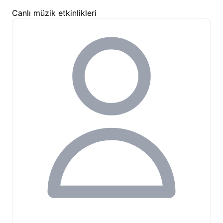
Çevredeki olanaklar açısından,
Yalın Ayak Olimpos
,
Olimpos'un çarşı ve eğlence mekanlarına yürüme
mesafesinde yer almaktadır. Böylece, temel
ihtiyaçlarınızı karşılayabileceğiniz marketlere ve
diğer işletmelere kolayca ulaşım sağlayabilirsiniz.
Yalın Ayak Olimpos tesis olanakları
, doğanın içinde
konforlu ve keyifli bir konaklama için her detayı
düşünmektedir.
Yalın Ayak Olimpos Aktiviteler ve
Çevredeki Keşif Noktaları
Yalın Ayak Olimpos
'ta konaklarken, hem tesis içinde
hem de çevrede keşfedilecek birçok aktivite ve
güzellik bulacaksınız. Biz, misafirlerimize unutulmaz
anılar biriktirmeleri için farklı deneyimler sunuyoruz:
Henüz sahiplenilmedi
Tesis İçi Aktiviteler: