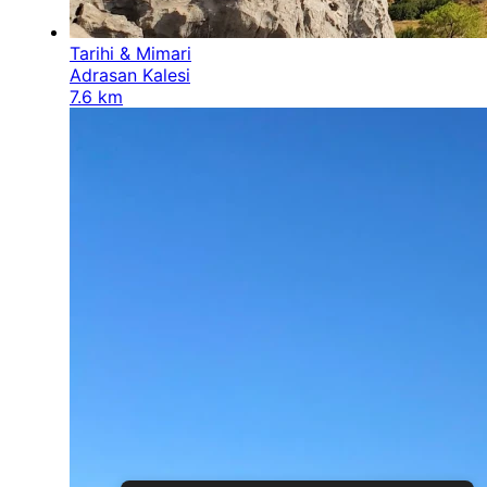
Tarihi & Mimari
Adrasan Kalesi
7.6 km
Tüm Fotoğraflar (
7
)
7
fotoğrafın tümünü göster