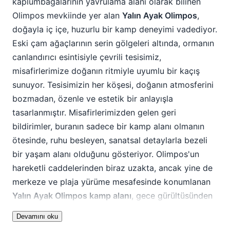
doğayla iç içe, huzurlu bir kamp deneyimi vadediyor.
Eski çam ağaçlarının serin gölgeleri altında, ormanın
canlandırıcı esintisiyle çevrili tesisimiz,
misafirlerimize doğanın ritmiyle uyumlu bir kaçış
sunuyor. Tesisimizin her köşesi, doğanın atmosferini
bozmadan, özenle ve estetik bir anlayışla
tasarlanmıştır. Misafirlerimizden gelen geri
bildirimler, buranın sadece bir kamp alanı olmanın
ötesinde, ruhu besleyen, sanatsal detaylarla bezeli
bir yaşam alanı olduğunu gösteriyor. Olimpos'un
hareketli caddelerinden biraz uzakta, ancak yine de
merkeze ve plaja yürüme mesafesinde konumlanan
Yalın Ayak Olimpos kamp alanı
, gece gürültüsünden
uzak, sakin bir atmosfer arayanlar için ideal bir
Devamını oku
seçenek olarak öne çıkıyor.
Yalın Ayak Olimpos konaklama
Biz,
Yalın Ayak Olimpos
olarak, farklı beklentilere