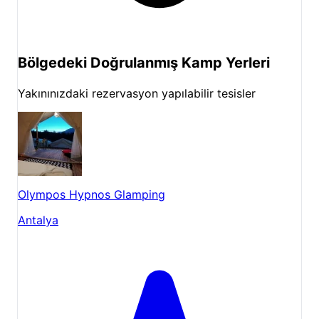
aynı zamanda Caretta Caretta
kaplumbağalarının yavrulama alanıdır.
Bölgedeki Doğrulanmış Kamp Yerleri
Olimpos Antik Kenti:
Tarih ve doğanın
buluştuğu Olimpos Antik Kenti, tesisimize
Yakınınızdaki rezervasyon yapılabilir tesisler
yakın konumdadır. Antik kalıntıları keşfederek
Likya medeniyetinin izlerini sürebilirsiniz.
Yanartaş (Chimaera):
Çıralı'da bulunan ve
mitolojik bir öneme sahip olan Yanartaş,
yerden çıkan doğal gazın sürekli yanmasıyla
Olympos Hypnos Glamping
oluşan büyüleyici bir doğa olayıdır. Özellikle
akşam saatlerinde yapılan ziyaretler
Antalya
unutulmaz anlar yaşatır.
Doğa Yürüyüşleri:
Tesisimizin çevresindeki
ormanlık alanlar ve Likya Yolu'nun bazı
kısımları, doğa yürüyüşü severler için harika
rotalar sunar.
Yalın Ayak Olimpos
, her mevsimde farklı bir güzellik