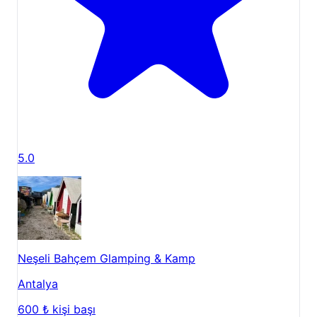
5.0
Neşeli Bahçem Glamping & Kamp
Antalya
600 ₺
kişi başı