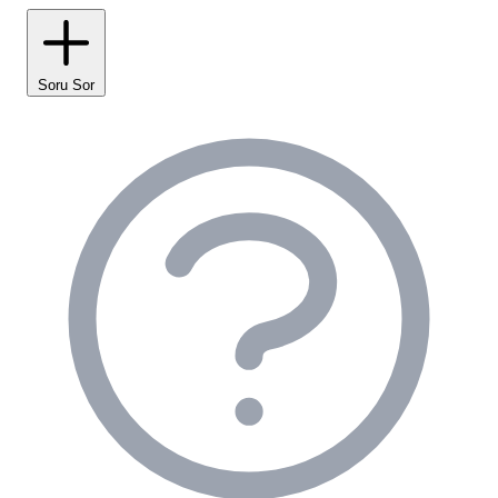
sunuyoruz. Her platformda elektrik prizi
bulunması, kamp hayatının vazgeçilmez
Soru Sor
kolaylıklarından biridir. Çadır alanlarımız,
Olimpos'un o cadde üstü karmaşasından uzak,
sessiz ve sakin bir dinlenme ortamı sağlar.
Her konaklama tipimizde, temizlik ve hijyen bizim
önceliğimizdir. Ortak kullanım alanları olan duş ve
tuvaletler, birçok evde rastlanmayacak kadar
titizlikle temizlenmektedir.
Yalın Ayak Olimpos
konaklama seçenekleri
, doğanın içinde estetik ve
konforu bir araya getiriyor.
Yalın Ayak Olimpos Tesis
Olanakları ve Altyapı
Yalın Ayak Olimpos kamp alanı
, misafirlerimizin
konforunu ve ihtiyaçlarını göz önünde bulundurarak