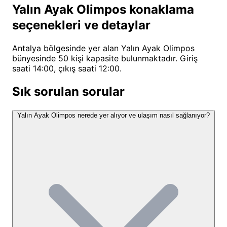
seçenekleri ve detaylar
sahip tüm doğaseverleri ağırlamaktan mutluluk
duyuyoruz. İster tek başına ruhunu dinlemek isteyen
Antalya bölgesinde yer alan Yalın Ayak Olimpos
bir gezgin, ister romantik bir kaçamak arayan bir
bünyesinde 50 kişi kapasite bulunmaktadır. Giriş
çift, ister çocuklarıyla unutulmaz anılar biriktirmek
saati 14:00, çıkış saati 12:00.
isteyen bir aile olun, tesisimizde kendinize uygun bir
Sık sorulan sorular
köşe bulacaksınız. Misafirlerimiz, kamp hayatının
samimiyetini konforlu konaklama seçenekleriyle
Yalın Ayak Olimpos nerede yer alıyor ve ulaşım nasıl sağlanıyor?
birleştirerek, doğa fotoğrafçılığından yoga
pratiklerine, kitap okumaktan yıldızları seyretmeye
kadar pek çok deneyimi bir arada yaşayabiliyor.
Tesisimizin özgün tasarımı ve doğal ortamı, bizleri
Antalya kamp yerleri
arasında farklı bir yere
konumlandırıyor. Yalın Ayak Olimpos, şehir hayatının
stresinden arınıp yeniden enerji depolamak
isteyenler için adeta bir sığınak.
Yalın Ayak Olimpos Konum ve