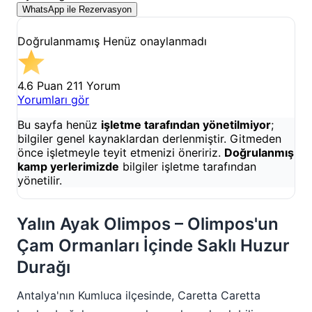
Doğrulanmamış
Henüz onaylanmadı
4.6 Puan
211 Yorum
Yorumları gör
Bu sayfa henüz
işletme tarafından yönetilmiyor
;
bilgiler genel kaynaklardan derlenmiştir. Gitmeden
önce işletmeyle teyit etmenizi öneririz.
Doğrulanmış
kamp yerlerimizde
bilgiler işletme tarafından
yönetilir.
Yalın Ayak Olimpos – Olimpos'un
Çam Ormanları İçinde Saklı Huzur
Durağı
Antalya'nın Kumluca ilçesinde, Caretta Caretta
kaplumbağalarının yavrulama alanı olarak bilinen
Olimpos mevkiinde yer alan
Yalın Ayak Olimpos
,