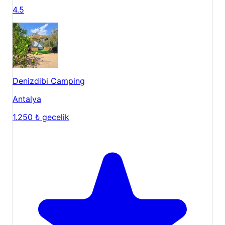
Denizdibi Camping
Antalya
1.250 ₺
gecelik