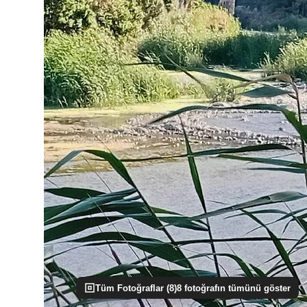
Tüm Fotoğraflar (
8
)
8
fotoğrafın tümünü göster