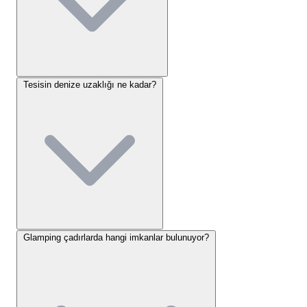
glamping (kıl çadır) birimlerimizde klima ve mini
buzdolabı gibi modern imkanlar yer almaktadır.
Ayrıca tesisimizde kalabalık gruplar veya aileler için
uygun olan villa tipi daire konaklaması da mevcuttur.
Tesisin denize uzaklığı ne kadar?
Her bir konaklama birimi, mahremiyetinize saygı
duyacak şekilde konumlandırılmış olup, deniz veya
dağ manzarasına açılmaktadır.
Çadır Alanları:
Üstü kapalı, elektrik bağlantılı ve
tahta platformlu 34 adet parsel.
Bungalovlar:
Doğal ahşap mimarisiyle inşa
edilmiş, konforlu yatak kapasitesine sahip
birimler.
Glamping çadırlarda hangi imkanlar bulunuyor?
Glamping Çadırlar:
İçerisinde klima ve buzdolabı
bulunan, geleneksel kıl çadır konseptli lüks
birimler.
Daire ve Villa:
Tam teşekküllü mutfak ve geniş