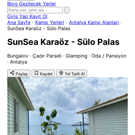
Blog
Gezilecek Yerler
Giriş Yap
Kayıt Ol
Ana Sayfa
›
Kamp Yerleri
›
Antalya Kamp Alanları
›
SunSea Karaöz - Sülo Palas
SunSea Karaöz - Sülo Palas
Bungalov · Çadır Parseli · Glamping · Oda / Pansiyon
· Antalya
Paylaş
Kaydet
Yol Tarifi Al