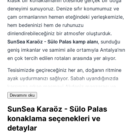
klasik bir konaklamanın ötesinde gerçek bir doğa
deneyimi sunuyoruz. Denize sıfır konumumuz ve
çam ormanlarının hemen eteğindeki yerleşkemizle,
hem bedeninizi hem de ruhunuzu
dinlendirebileceğiniz bir atmosfer oluşturduk.
SunSea Karaöz - Sülo Palas kamp alanı
, sunduğu
geniş imkanlar ve samimi aile ortamıyla Antalya’nın
en çok tercih edilen rotaları arasında yer alıyor.
Tesisimizde geçireceğiniz her an, doğanın ritmine
ayak uydurmanızı sağlıyor. Sabah uyandığınızda
karşınıza çıkan masmavi Akdeniz manzarası ve
akşamları gökyüzünü kaplayan yıldız şöleni,
SunSea
Devamını oku
Karaöz - Sülo Palas
deneyiminin temel taşlarını
SunSea Karaöz - Sülo Palas
oluşturuyor. İster profesyonel bir kampçı olun ister
konaklama seçenekleri ve
ilk kez çadır kuracak bir doğasever; tesisimizin
detaylar
sunduğu altyapı ve konfor standartları sayesinde
kendinizi evinizde hissedeceksiniz. Aile dostu