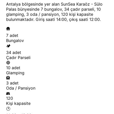
Antalya bölgesinde yer alan SunSea Karaöz - Sülo
yapımız, evcil hayvan kabul etmemiz ve güvenliğe
Palas bünyesinde 7 bungalov, 34 çadır parseli, 10
verdiğimiz önemle, her yaştan ve her kesimden
glamping, 3 oda / pansiyon, 120 kişi kapasite
bulunmaktadır. Giriş saati 14:00, çıkış saati 12:00.
gezgin için ideal bir durak noktasıyız.
🛖
SunSea Karaöz - Sülo Palas
7 adet
Konum ve Ulaşım Bilgileri
Bungalov
🏕️
Antalya kamp alanları arasında lokasyonuyla fark
34 adet
yaratan tesisimiz, Kumluca ilçesinin Mavikent
Çadır Parseli
🔵
Mahallesi sınırları içerisinde, meşhur Korsan Koyu
10 adet
yolu üzerinde bulunuyor. Karaöz’ün bakir doğasını
Glamping
🏨
yansıtan bir noktada konumlanan
SunSea Karaöz -
3 adet
Sülo Palas nasıl gidilir
sorusuna en net cevap;
Oda / Pansiyon
Antalya merkezden Kumluca istikametine devam
👥
120
edip Adrasan ayrımından Karaöz tabelalarını takip
Kişi kapasite
etmektir. Tesisimize ulaşan yollar asfalt olup, hem
🕐
binek araçlarla hem de motosikletlerle konforlu bir