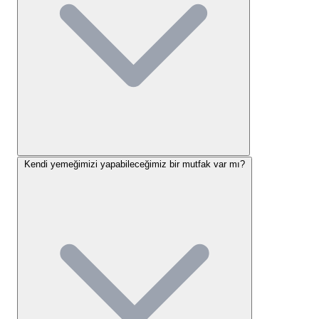
hazinelerdir. Ayrıca, kamp alanımızın hemen 50
metre ilerisinden geçen dağ suyu kaynağı, bölgenin
doğal yapısını tamamlayan unsurlardan biridir.
Rido Camping Konaklama
Seçenekleri
Tesisimizde sunduğumuz konaklama modelleri, doğa
ile aranızdaki mesafeyi en aza indirecek şekilde
Kendi yemeğimizi yapabileceğimiz bir mutfak var mı?
tasarlanmıştır.
Rido Camping konaklama seçenekleri
temel olarak iki ana kategoriye ayrılmaktadır:
Çadır Kamp Alanı:
Kendi çadırıyla gelen
misafirlerimiz için ayrılmış, geniş ve ağaçların
gölgesinde kalan düzlük alanlarımız mevcuttur.
Çadır alanlarımızda zemin, kamp konforunu
artırmak adına özenle düzenlenmiştir.
Bungalov Konaklama:
Daha korunaklı bir