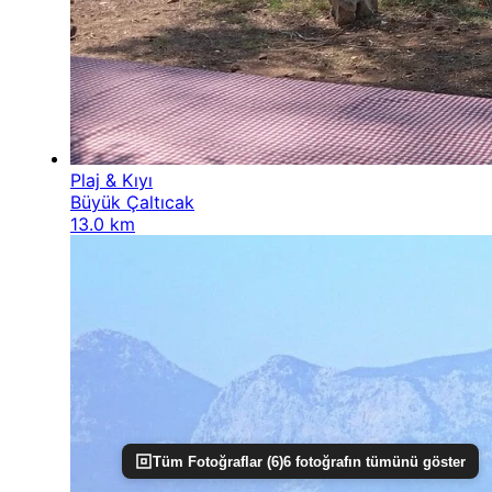
Plaj & Kıyı
Büyük Çaltıcak
13.0 km
Tüm Fotoğraflar (
6
)
6
fotoğrafın tümünü göster