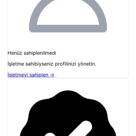
fazla rota bulunmaktadır. Magara, Left Cave ve
Trebenna gibi popüler sektörlere kampımızdan
yürüyerek ulaşmak mümkündür.
Doğa Yürüyüşü (Hiking):
Likya Yolu’nun bazı
etapları ve Trebenna Antik Kenti’ne giden yürüyüş
rotaları, doğa fotoğrafçılığı ve keşif için eşsiz
manzaralar sunar.
Henüz sahiplenilmedi
Kültürel Keşif:
Kamp alanımıza yakın konumdaki
İşletme sahibiyseniz profilinizi yönetin.
Trebenna Antik Kenti kalıntılarını ziyaret ederek
İşletmeyi sahiplen →
bölgenin tarihi dokusunu yerinde
inceleyebilirsiniz.
Sosyal Etkinlikler:
Akşamları ortak mutfakta veya
bar alanında düzenlenen gayriresmi sohbetler,
farklı kültürlerden insanlarla tanışmak ve tırmanış
tecrübelerini paylaşmak için harika bir ortam
yaratır.
Bölgedeki tırmanış sezonu özellikle Eylül ayında