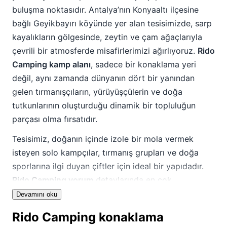
buluşma noktasıdır. Antalya’nın Konyaaltı ilçesine
bağlı Geyikbayırı köyünde yer alan tesisimizde, sarp
kayalıkların gölgesinde, zeytin ve çam ağaçlarıyla
çevrili bir atmosferde misafirlerimizi ağırlıyoruz.
Rido
Camping kamp alanı
, sadece bir konaklama yeri
değil, aynı zamanda dünyanın dört bir yanından
gelen tırmanışçıların, yürüyüşçülerin ve doğa
tutkunlarının oluşturduğu dinamik bir topluluğun
parçası olma fırsatıdır.
Tesisimiz, doğanın içinde izole bir mola vermek
isteyen solo kampçılar, tırmanış grupları ve doğa
sporlarına ilgi duyan çiftler için ideal bir yapıdadır.
Rido Camping yorum
detaylarında en çok
vurgulanan noktalardan biri olan samimi ve
Devamını oku
uluslararası ortamımız, akşamları ortak alanlarda
Rido Camping konaklama
kurulan dostluklarla pekişmektedir. Burada lüks bir