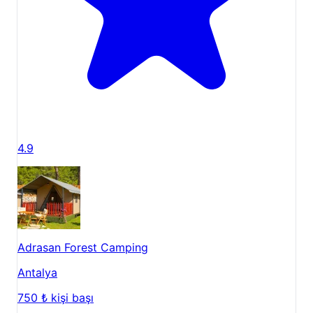
4.9
Adrasan Forest Camping
Antalya
750 ₺
kişi başı