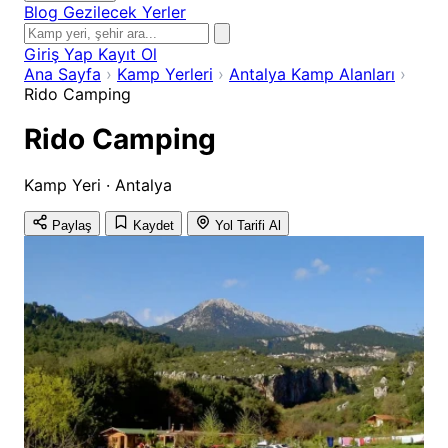
Blog
Gezilecek Yerler
Giriş Yap
Kayıt Ol
Ana Sayfa
›
Kamp Yerleri
›
Antalya Kamp Alanları
›
Rido Camping
Rido Camping
Kamp Yeri · Antalya
Paylaş
Kaydet
Yol Tarifi Al