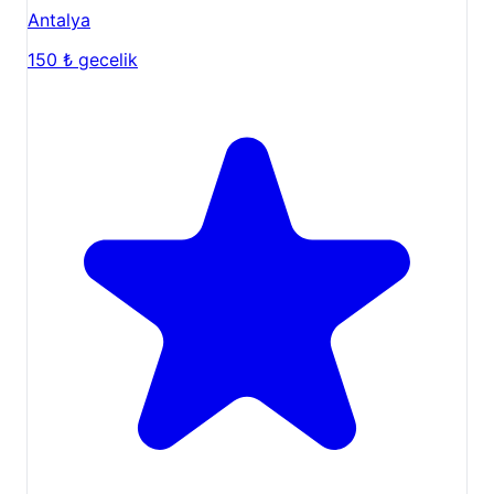
Antalya
150 ₺
gecelik