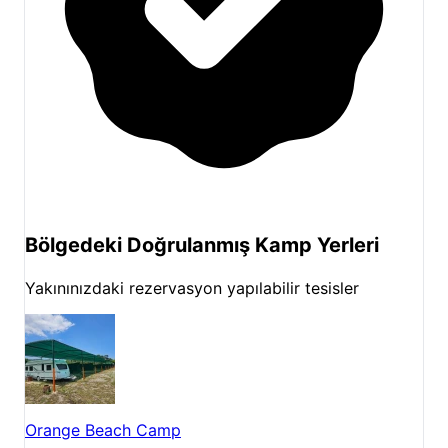
başlayıp Mayıs sonuna kadar devam etmektedir. Kış
aylarında güneşli günlerin çokluğu, tırmanışçıların
burayı tercih etmesindeki en büyük etkendir.
Antalya
doğa kampı
deneyimini tırmanış sporuyla
birleştirmek isteyen herkesi, sayfamızdaki
rezervasyon alanını kullanarak müsaitlik durumunu
kontrol etmeye ve bu özel atmosferi yerinde
yaşamaya davet ediyoruz.
Bölgedeki Doğrulanmış Kamp Yerleri
Yakınınızdaki rezervasyon yapılabilir tesisler
Orange Beach Camp