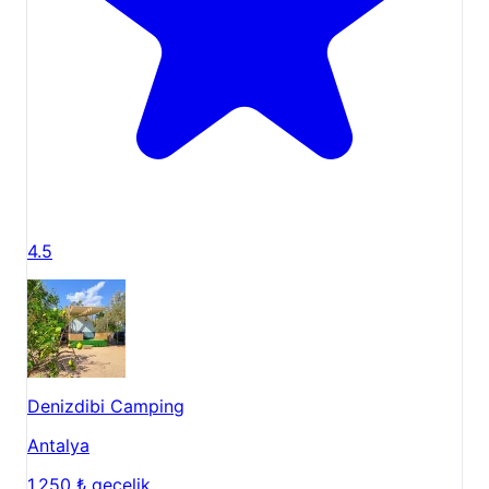
4.5
Denizdibi Camping
Antalya
1.250 ₺
gecelik