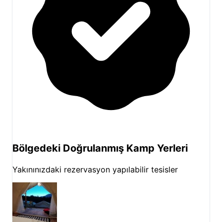
mistik atmosferi ve Adrasan'ın doğal güzellikleri de
yakın çevrede yer alan popüler destinasyonlardır.
Bölge, farklı mevsimlerde farklı güzellikler sunar;
özellikle Kasım ayında nar ve portakal ağaçlarının
bereketi göz kamaştırıcıdır. Bu çeşitlilik,
Olympos
Baykuş Lodge kamp
deneyimini her ziyarette farklı
kılar.
Tesisin geniş bahçesinde huzurlu yürüyüşler ve
dinlenme
Akşamları şömine başında keyifli sohbetler ve
sosyalleşme
Bölgedeki Doğrulanmış Kamp Yerleri
Olympos Plajı'nda yüzme, güneşlenme ve deniz
keyfi
Yakınınızdaki rezervasyon yapılabilir tesisler
Olympos Antik Kenti'nin tarihi kalıntılarını
keşfetme
Yakın çevredeki Çıralı Yanartaş ve Adrasan gibi