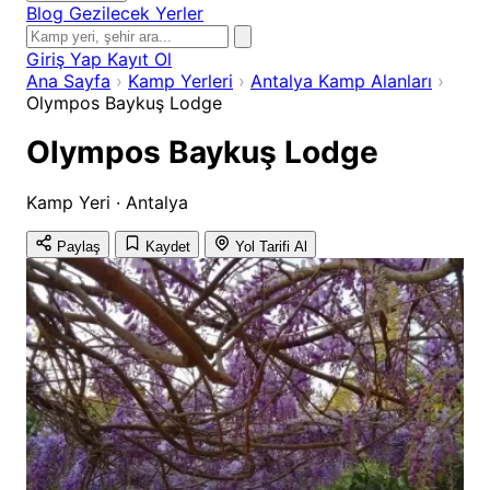
Blog
Gezilecek Yerler
Giriş Yap
Kayıt Ol
Ana Sayfa
›
Kamp Yerleri
›
Antalya Kamp Alanları
›
Olympos Baykuş Lodge
Olympos Baykuş Lodge
Kamp Yeri · Antalya
Paylaş
Kaydet
Yol Tarifi Al