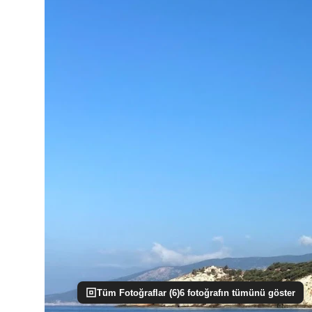
Tüm Fotoğraflar (
6
)
6
fotoğrafın tümünü göster