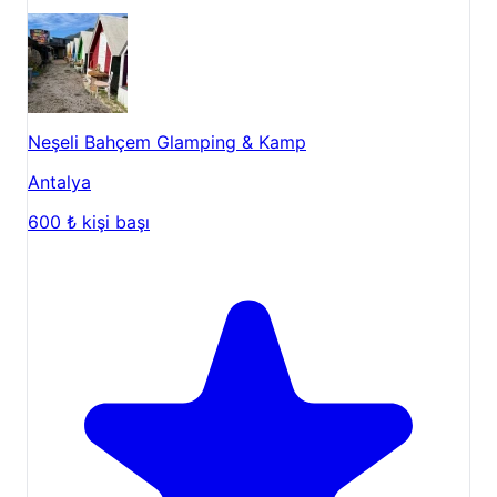
Neşeli Bahçem Glamping & Kamp
Antalya
600 ₺
kişi başı