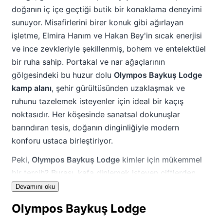
doğanın iç içe geçtiği butik bir konaklama deneyimi
sunuyor. Misafirlerini birer konuk gibi ağırlayan
işletme, Elmira Hanım ve Hakan Bey'in sıcak enerjisi
ve ince zevkleriyle şekillenmiş, bohem ve entelektüel
bir ruha sahip. Portakal ve nar ağaçlarının
gölgesindeki bu huzur dolu
Olympos Baykuş Lodge
kamp alanı
, şehir gürültüsünden uzaklaşmak ve
ruhunu tazelemek isteyenler için ideal bir kaçış
noktasıdır. Her köşesinde sanatsal dokunuşlar
barındıran tesis, doğanın dinginliğiyle modern
konforu ustaca birleştiriyor.
Peki,
Olympos Baykuş Lodge
kimler için mükemmel
bir tercih? Burası, kafa dinlemek isteyen çiftlerden,
çocuklu ve hayvan dostu bir tatil arayan ailelere
Devamını oku
kadar geniş bir yelpazeye hitap ediyor.
Olympos Baykuş Lodge
Sanatseverler, doğa fotoğrafçıları ve butik bir