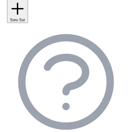
Tertemiz ve bakımlı yaşam alanları ile dinlendirici
bir atmosfer
Soru Sor
Olympos Baykuş Lodge Tesis
Olanakları ve Altyapı
Olympos Baykuş Lodge
, misafirlerinin konforu ve
keyifli bir tatil geçirmesi için özenle düşünülmüş
tesis olanakları sunmaktadır. Temel altyapı hizmetleri
olarak, temiz su ve elektrik erişimi sorunsuz bir
şekilde sağlanmaktadır. Misafir yorumlarında sıkça
vurgulanan "tertemiz" ifadesi, ortak kullanım duş ve
tuvalet alanlarının hijyenine verilen önemi
göstermektedir. Özel araçlarıyla gelen misafirlerimiz
için tesis bünyesinde otopark imkanı da mevcuttur,
bu da ulaşım ve park sorununu ortadan kaldırır.
Sosyal alanlar açısından
Olympos Baykuş Lodge