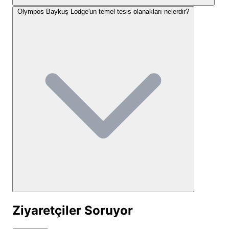
cibinlik detayları ile tamamlanarak huzurlu bir uyku
Olympos Baykuş Lodge'un temel tesis olanakları nelerdir?
vaat eder. Bazı odalar çift kişilik yataklıyken, bazıları
çift kişilik ve tek kişilik yataklı daha büyük
seçenekler sunar, bu da
Olympos Baykuş Lodge
konaklama seçenekleri
ni çiftler ve küçük aileler için
uygun kılar. Tesis, konforu ve otantik atmosferi bir
arada sunarak, Olympos'ta farklı bir deneyim
arayanları bekliyor.
Ahşap bungalov ve oda konseptinde konforlu
konaklama birimleri
Çift kişilik ve üç kişilik yatak düzenlemelerine
sahip farklı büyüklükteki odalar
Her odada özel veranda veya balkon alanı
Odalarda mini buzdolabı ve klima imkanı
Bohem ve sanatsal detaylarla zenginleştirilmiş
Ziyaretçiler Soruyor
özgün dekorasyon