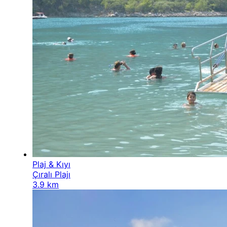
Plaj & Kıyı
Çıralı Plajı
3.9 km