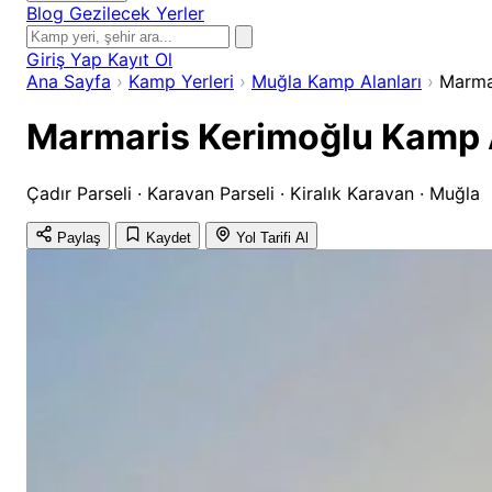
Blog
Gezilecek Yerler
Giriş Yap
Kayıt Ol
Ana Sayfa
›
Kamp Yerleri
›
Muğla Kamp Alanları
›
Marma
Marmaris Kerimoğlu Kamp A
Çadır Parseli · Karavan Parseli · Kiralık Karavan · Muğla
Paylaş
Kaydet
Yol Tarifi Al