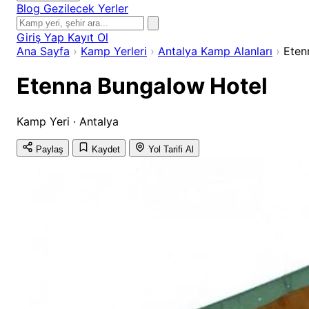
Blog
Gezilecek Yerler
Giriş Yap
Kayıt Ol
Ana Sayfa
›
Kamp Yerleri
›
Antalya Kamp Alanları
›
Eten
Etenna Bungalow Hotel
Kamp Yeri · Antalya
Paylaş
Kaydet
Yol Tarifi Al