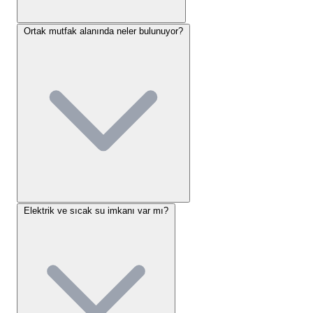
taksi yolculuğu veya keyifli bir yürüyüşle kamp
alanımıza giriş yapabilirler. Tesisimizin çevresinde
Ortak mutfak alanında neler bulunuyor?
ihtiyaçlarınızı karşılayabileceğiniz yerel marketler,
kafeler ve restoranlar yürüme mesafesinde
mevcuttur.
Çıralı Camping Konaklama
Seçenekleri
Misafirlerimize farklı konfor seviyelerine hitap eden
üç ana konaklama tipi sunuyoruz.
Çıralı Camping
konaklama seçenekleri
, doğanın içinde ama temel
Elektrik ve sıcak su imkanı var mı?
ev konforundan kopmak istemeyenler ile tam bir
kamp deneyimi yaşamak isteyenleri bir araya
getiriyor:
Bungalov Evler:
İki odadan oluşan
bungalovlarımızda konfor ön plandadır. Her iki