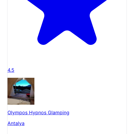
4.5
Olympos Hypnos Glamping
Antalya