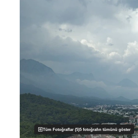
Tüm Fotoğraflar (
5
)
5
fotoğrafın tümünü göster