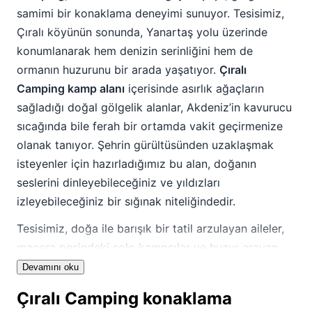
samimi bir konaklama deneyimi sunuyor. Tesisimiz,
Çıralı köyünün sonunda, Yanartaş yolu üzerinde
konumlanarak hem denizin serinliğini hem de
ormanın huzurunu bir arada yaşatıyor.
Çıralı
Camping kamp alanı
içerisinde asırlık ağaçların
sağladığı doğal gölgelik alanlar, Akdeniz’in kavurucu
sıcağında bile ferah bir ortamda vakit geçirmenize
olanak tanıyor. Şehrin gürültüsünden uzaklaşmak
isteyenler için hazırladığımız bu alan, doğanın
seslerini dinleyebileceğiniz ve yıldızları
izleyebileceğiniz bir sığınak niteliğindedir.
Tesisimiz, doğa ile barışık bir tatil arzulayan aileler,
macera peşindeki solo kampçılar ve huzur arayan
çiftler için ideal bir yapıya sahiptir.
Çıralı Camping
Devamını oku
bünyesinde sunduğumuz geniş yerleşim planı,
Çıralı Camping konaklama
misafirlerimizin kendi mahremiyetlerini koruyarak