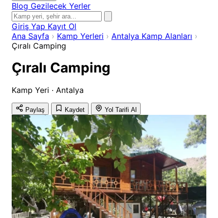
Blog
Gezilecek Yerler
Giriş Yap
Kayıt Ol
Ana Sayfa
›
Kamp Yerleri
›
Antalya Kamp Alanları
›
Çıralı Camping
Çıralı Camping
Kamp Yeri · Antalya
Paylaş
Kaydet
Yol Tarifi Al