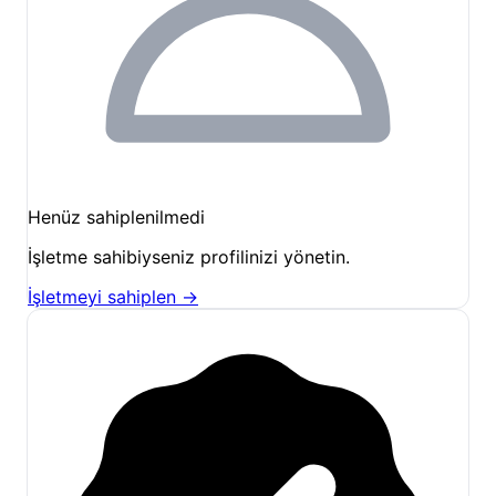
Tesisimizde konakladığınız süre boyunca
katılabileceğiniz aktiviteler ve mutlaka görmeniz
gereken yerler şunlardır:
Yanartaş (Chimaera) Gezisi:
Tesisimiz Yanartaş
yolunun üzerinde olduğu için, sönmeyen ateşleri
görmek üzere yapacağınız tırmanışa doğrudan
buradan başlayabilirsiniz. Özellikle gün batımı ve
Henüz sahiplenilmedi
gece tırmanışları eşsiz bir manzara sunar.
İşletme sahibiyseniz profilinizi yönetin.
Deniz ve Plaj Keyfi:
Çıralı’nın dünyaca ünlü,
Caretta Caretta kaplumbağalarının yumurtlama
İşletmeyi sahiplen →
alanı olan tertemiz plajına yürüyerek
ulaşabilirsiniz. Burada denizin tadını çıkarabilir,
sahil boyunca uzun yürüyüşler yapabilirsiniz.
Olympos Antik Kenti:
Sahil şeridini takip ederek
Olympos Antik Kenti’ne ulaşabilir, tarihle doğanın
iç içe geçtiği bu kadim şehri ziyaret edebilirsiniz.
Doğa Yürüyüşleri:
Likya Yolu’nun önemli