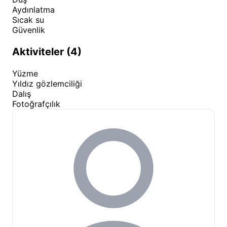
alanlarına uzatma kabloları aracılığıyla elektrik
Aydınlatma
hizmeti veriyoruz. Ayrıca tesis genelinde Wi-Fi
Sıcak su
erişimi sağlanmaktadır.
Güvenlik
Sosyal Alanlar ve Çevre:
Tesisimiz içerisinde
Aktiviteler (4)
dinlenebileceğiniz gölgelik oturma alanları ve
masalar yer alır. Çevremizde yürüyüş
Yüzme
mesafesinde bulunan yerel fırınlardan sabahları
Yıldız gözlemciliği
taze ekmek temin edebilir, yakındaki
Dalış
Fotoğrafçılık
marketlerden alışveriş yapabilirsiniz. Acil
durumlarda bölgedeki sağlık ocağı ve eczanelere
araçla kısa sürede ulaşım mümkündür.
Çıralı Camping Aktiviteler ve
Çevredeki Keşif Noktaları
Çıralı Camping
sadece bir konaklama noktası değil,
aynı zamanda bölgenin tarihi ve doğal güzelliklerini
keşfetmek için mükemmel bir başlangıç merkezidir.