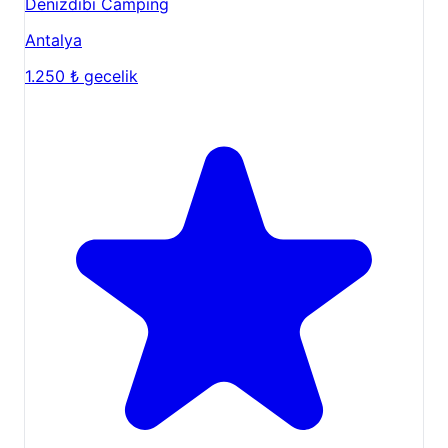
Denizdibi Camping
Antalya
1.250 ₺
gecelik