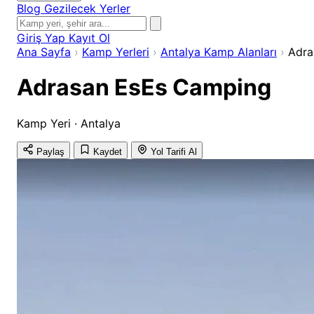
Blog
Gezilecek Yerler
Giriş Yap
Kayıt Ol
Ana Sayfa
›
Kamp Yerleri
›
Antalya Kamp Alanları
›
Adra
Adrasan EsEs Camping
Kamp Yeri · Antalya
Paylaş
Kaydet
Yol Tarifi Al