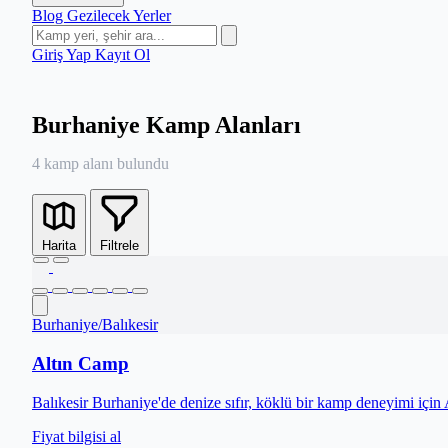
Blog
Gezilecek Yerler
Giriş Yap
Kayıt Ol
Burhaniye Kamp Alanları
4 kamp alanı bulundu
Harita
Filtrele
Burhaniye
/
Balıkesir
Altın Camp
Balıkesir Burhaniye'de denize sıfır, köklü bir kamp deneyimi için
Fiyat bilgisi al