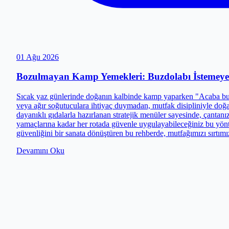
01 Ağu 2026
Bozulmayan Kamp Yemekleri: Buzdolabı İstemeye
Sıcak yaz günlerinde doğanın kalbinde kamp yaparken "Acaba bu 
veya ağır soğutuculara ihtiyaç duymadan, mutfak disipliniyle doğanı
dayanıklı gıdalarla hazırlanan stratejik menüler sayesinde, çanta
yamaçlarına kadar her rotada güvenle uygulayabileceğiniz bu yönte
güvenliğini bir sanata dönüştüren bu rehberde, mutfağımızı sırtımı
Devamını Oku