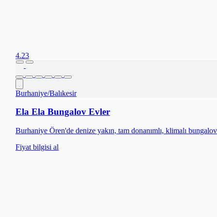
4.23
Burhaniye
/
Balıkesir
Ela Ela Bungalov Evler
Burhaniye Ören'de denize yakın, tam donanımlı, klimalı bungalov
Fiyat bilgisi al