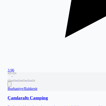
3.96
Burhaniye
/
Balıkesir
Çamlaraltı Camping