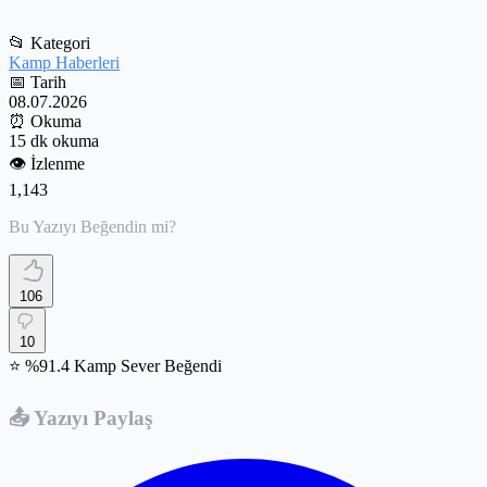
📂
Kategori
Kamp Haberleri
📅
Tarih
08.07.2026
⏰
Okuma
15 dk okuma
👁️
İzlenme
1,143
Bu Yazıyı Beğendin mi?
106
10
⭐ %91.4 Kamp Sever Beğendi
📤 Yazıyı Paylaş