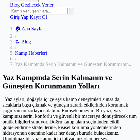
Blog
Gezilecek Yerler
Giriş Yap
Kayıt Ol
🏠 Ana Sayfa
/
📝 Blog
/
Kamp Haberleri
/
Yaz Kampında Serin Kalmanın ve Güneşten Korunmanın...
Yaz Kampında Serin Kalmanın ve
Güneşten Korunmanın Yolları
"Yaz ayları, doğayla iç içe eşsiz kamp deneyimleri sunsa da,
sıcaklarla başa çıkmak ve güneşin zararlı etkilerinden korunmak
çoğu zaman zorlayıcı olabilir. Endişelenmeyin! Bu yazı, yaz
kampınızı serin, konforlu ve güvenli bir maceraya dönüştürecek tüm
pratik bilgileri sunuyor. Doğru kamp alanı seçiminden etkili
gölgelendirme stratejilerine, kişisel korunma yöntemlerinden
hidrasyonun önemine kadar her detayı burada bulacaksınız.
Unutulmaz bir yaz kampı için ihtiyacınız olan her şey