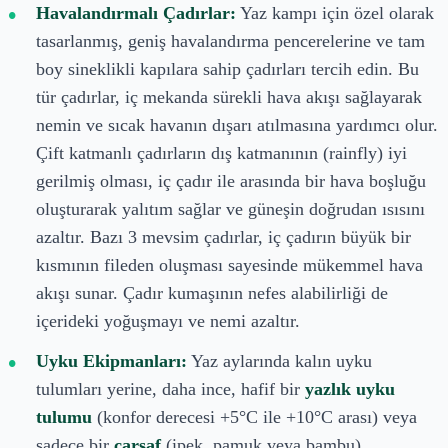
Havalandırmalı Çadırlar:
Yaz kampı için özel olarak
tasarlanmış, geniş havalandırma pencerelerine ve tam
boy sineklikli kapılara sahip çadırları tercih edin. Bu
tür çadırlar, iç mekanda sürekli hava akışı sağlayarak
nemin ve sıcak havanın dışarı atılmasına yardımcı olur.
Çift katmanlı çadırların dış katmanının (rainfly) iyi
gerilmiş olması, iç çadır ile arasında bir hava boşluğu
oluşturarak yalıtım sağlar ve güneşin doğrudan ısısını
azaltır. Bazı 3 mevsim çadırlar, iç çadırın büyük bir
kısmının fileden oluşması sayesinde mükemmel hava
akışı sunar. Çadır kumaşının nefes alabilirliği de
içerideki yoğuşmayı ve nemi azaltır.
Uyku Ekipmanları:
Yaz aylarında kalın uyku
tulumları yerine, daha ince, hafif bir
yazlık uyku
tulumu
(konfor derecesi +5°C ile +10°C arası) veya
sadece bir
çarşaf
(ipek, pamuk veya bambu)