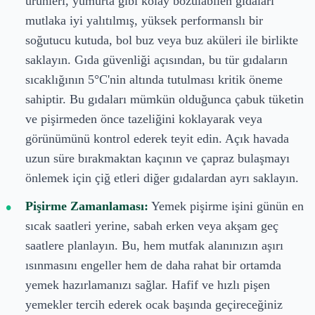
ürünleri, yumurta gibi kolay bozulabilen gıdaları
mutlaka iyi yalıtılmış, yüksek performanslı bir
soğutucu kutuda, bol buz veya buz aküleri ile birlikte
saklayın. Gıda güvenliği açısından, bu tür gıdaların
sıcaklığının 5°C'nin altında tutulması kritik öneme
sahiptir. Bu gıdaları mümkün olduğunca çabuk tüketin
ve pişirmeden önce tazeliğini koklayarak veya
görünümünü kontrol ederek teyit edin. Açık havada
uzun süre bırakmaktan kaçının ve çapraz bulaşmayı
önlemek için çiğ etleri diğer gıdalardan ayrı saklayın.
Pişirme Zamanlaması:
Yemek pişirme işini günün en
sıcak saatleri yerine, sabah erken veya akşam geç
saatlere planlayın. Bu, hem mutfak alanınızın aşırı
ısınmasını engeller hem de daha rahat bir ortamda
yemek hazırlamanızı sağlar. Hafif ve hızlı pişen
yemekler tercih ederek ocak başında geçireceğiniz