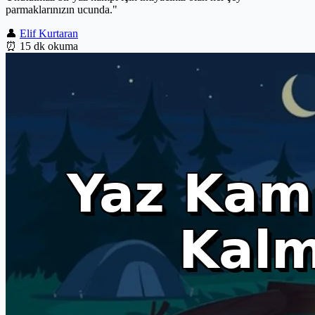
parmaklarınızın ucunda."
👤
Elif Kurtaran
⏰
15 dk okuma