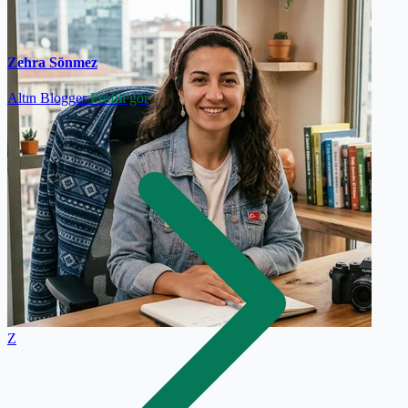
Zehra Sönmez
Altın Blogger
Profili gör
Z