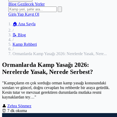
Blog
Gezilecek Yerler
Giriş Yap
Kayıt Ol
🏠 Ana Sayfa
/
📝 Blog
/
Kamp Rehberi
/
Ormanlarda Kamp Yasağı 2026: Nerelerde Yasak, Nere...
Ormanlarda Kamp Yasağı 2026:
Nerelerde Yasak, Nerede Serbest?
"Kampçıların en çok sorduğu orman kamp yasağı konusundaki
soruları ve güncel, doğru cevapları bu rehberde bir araya getirdik.
Kesin tutar ve mevzuat gerektiren durumlarda mutlaka resmi
kaynaklardan tey…"
👤
Zehra Sönmez
⏰
7 dk okuma