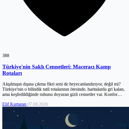
388
Türkiye'nin Saklı Cennetleri: Maceracı Kamp
Rotaları
Alışılmışın dışına çıkma fikri seni de heyecanlandırıyor, değil mi?
Türkiye'nin o bilindik tatil rotalarının ötesinde, haritalarda gri kalan,
ama keşfedildiğinde ruhunu doyuran gizli cennetler var. Konfor
alanının biraz dışına çıktığında seni nelerin beklediğini merak
Elif Kurtaran
07.08.2026
ediyorsan, doğru yerdesin. Bu yazıda, seni doğanın kalbine, az
bilinen kanyonlara, bulutların üzerindeki yaylalara ve yıldızlarla
dolu yüksek rakımlı noktalara doğru bir maceraya davet ediyorum.
Eğer 'herkesin gittiği' yerler sana göre değilse ve gerçek keşiflerin
peşindeysen, bu rotalar tam sana göre.