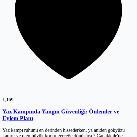
1,169
Yaz Kampında Yangın Güvenliği: Önlemler ve
Eylem Planı
Yaz kampı ruhunu en derinden hissederken, ya aniden gökyüzü
kararır ve o en büyük korku gerçeğe dönüşürse? Çanakkale'de