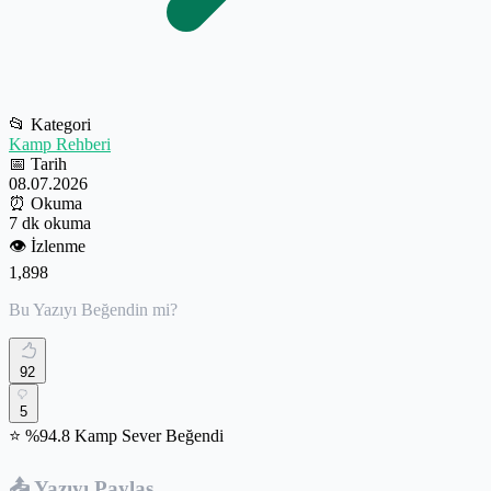
📂
Kategori
Kamp Rehberi
📅
Tarih
08.07.2026
⏰
Okuma
7 dk okuma
👁️
İzlenme
1,898
Bu Yazıyı Beğendin mi?
92
5
⭐ %94.8 Kamp Sever Beğendi
📤 Yazıyı Paylaş