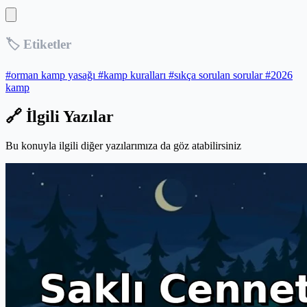
🏷️ Etiketler
#orman kamp yasağı
#kamp kuralları
#sıkça sorulan sorular
#2026
kamp
🔗 İlgili Yazılar
Bu konuyla ilgili diğer yazılarımıza da göz atabilirsiniz