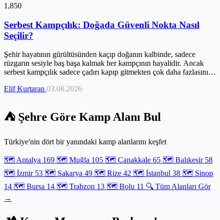
1,850
Serbest Kampçılık: Doğada Güvenli Nokta Nasıl
Seçilir?
Şehir hayatının gürültüsünden kaçıp doğanın kalbinde, sadece
rüzgarın sesiyle baş başa kalmak her kampçının hayalidir. Ancak
serbest kampçılık sadece çadırı kapıp gitmekten çok daha fazlasını;
doğru stratejiyi ve bilgi birikimini gerektirir. Bir sabah çadırınızın
Elif Kurtaran
03.08.2026
önünde davetsiz bir misafirle karşılaşmamak veya yasal bir engelle
çakışmamak için hazırlıklı olmalısınız. Türkiye'nin eşsiz
coğrafyasında kendi özgür rotanızı çizerken güvenliği elden
⛺ Şehre Göre Kamp Alanı Bul
bırakmadan, en mahrem ve huzurlu noktaları nasıl bulacağınızı bu
rehberde adım adım keşfedeceksiniz. Doğanın ritmine uyum
sağlamak, yasal sınırları bilmek ve ekipman seçiminde
Türkiye'nin dört bir yanındaki kamp alanlarını keşfet
profesyonelleşmek için ihtiyacınız olan tüm detaylar burada sizi
bekliyor. Kendi maceranızı başlatmadan önce, doğada sorumlu bir iz
🗺️ Antalya
169
🗺️ Muğla
105
🗺️ Çanakkale
65
🗺️ Balıkesir
58
bırakmanın sırlarını öğrenmeye hazır olun.
🗺️ İzmir
53
🗺️ Sakarya
49
🗺️ Rize
42
🗺️ İstanbul
38
🗺️ Sinop
14
🗺️ Bursa
14
🗺️ Trabzon
13
🗺️ Bolu
11
🔍 Tüm Alanları Gör
→