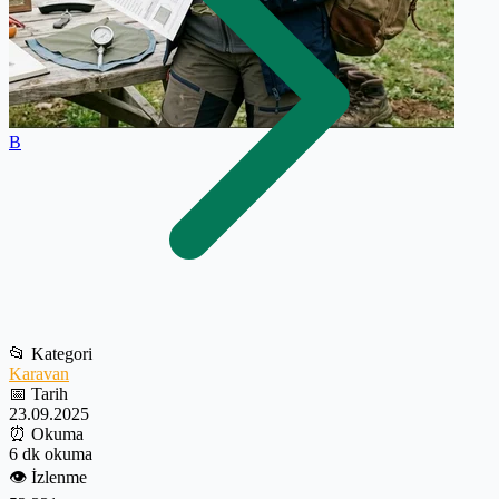
B
📂
Kategori
Karavan
📅
Tarih
23.09.2025
⏰
Okuma
6 dk okuma
👁️
İzlenme