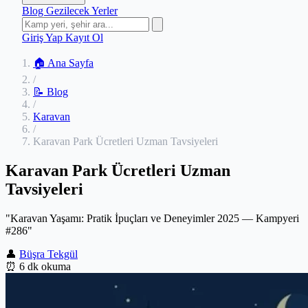
Blog
Gezilecek Yerler
Giriş Yap
Kayıt Ol
🏠 Ana Sayfa
/
📝 Blog
/
Karavan
/
Karavan Park Ücretleri Uzman Tavsiyeleri
Karavan Park Ücretleri Uzman
Tavsiyeleri
"Karavan Yaşamı: Pratik İpuçları ve Deneyimler 2025 — Kampyeri
#286"
👤
Büşra Tekgül
⏰
6 dk okuma