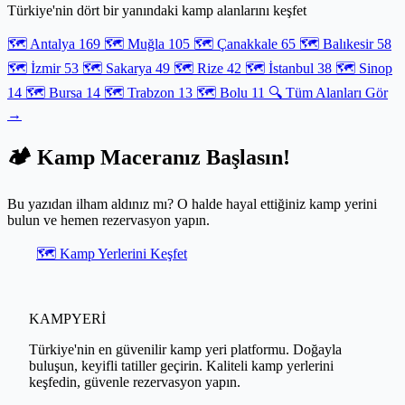
Türkiye'nin dört bir yanındaki kamp alanlarını keşfet
tüketmeden, sadece doğru ekipman ve konumlandırma ile
karavanınızı yaşanabilir bir vahaya dönüştürmek sizin elinizde.
🗺️ Antalya
169
🗺️ Muğla
105
🗺️ Çanakkale
65
🗺️ Balıkesir
58
🗺️ İzmir
53
🗺️ Sakarya
49
🗺️ Rize
42
🗺️ İstanbul
38
🗺️ Sinop
14
🗺️ Bursa
14
🗺️ Trabzon
13
🗺️ Bolu
11
🔍 Tüm Alanları Gör
→
🏕️ Kamp Maceranız Başlasın!
Bu yazıdan ilham aldınız mı? O halde hayal ettiğiniz kamp yerini
bulun ve hemen rezervasyon yapın.
🗺️ Kamp Yerlerini Keşfet
KAMPYERİ
Türkiye'nin en güvenilir kamp yeri platformu. Doğayla
buluşun, keyifli tatiller geçirin. Kaliteli kamp yerlerini
keşfedin, güvenle rezervasyon yapın.