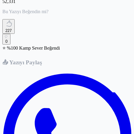
52,331
Bu Yazıyı Beğendin mi?
227
0
⭐ %100 Kamp Sever Beğendi
📤 Yazıyı Paylaş