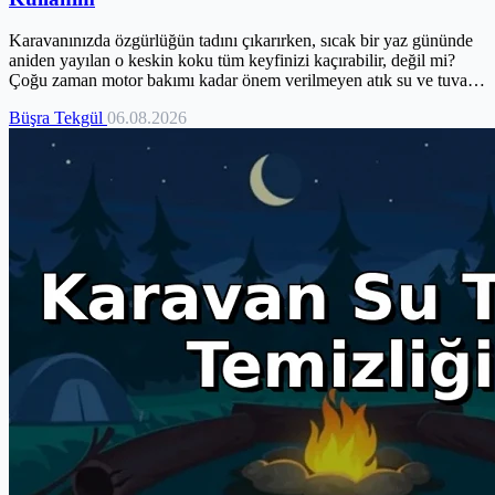
Karavanınızda özgürlüğün tadını çıkarırken, sıcak bir yaz gününde
aniden yayılan o keskin koku tüm keyfinizi kaçırabilir, değil mi?
Çoğu zaman motor bakımı kadar önem verilmeyen atık su ve tuvalet
sistemleri, aslında karavan yaşamının hijyen ve konforunu doğrudan
Büşra Tekgül
06.08.2026
etkileyen kritik bir detaydır. Yanlış yönetim, sadece kötü kokulara
değil, bakteri ve tıkanıklıklara da yol açabilir. Endişelenmeyin, bu
rehber tam da bu sorunları kökten çözmek için hazırlandı. Kokusuz,
hijyenik ve çevreye duyarlı bir karavan deneyimi için ihtiyacınız
olan tüm bilgileri burada bulacaksınız.