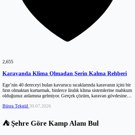
2,655
Karavanda Klima Olmadan Serin Kalma Rehberi
Ege’nin 40 dereceyi bulan kavurucu sıcaklarında karavanın içini bir
fırın olmaktan kurtarmak, binlerce liralık klima sistemlerine mahkum
olduğunuz anlamına gelmiyor. Gerçek çözüm, karavan gövdesine
hapsolan radyant enerjiyi yönetmek ve termal bariyerlerle ısıyı
Büşra Tekgül
30.07.2026
henüz dışarıdayken durdurmakta yatıyor. Bu rehberde, güneşin
azimut açısına göre park etme stratejilerinden, %95 ısı yansıtma
kapasitesine sahip dış termal örtülerin teknik analizine kadar
⛺ Şehre Göre Kamp Alanı Bul
klimasız serinliğin mühendisliğini inceliyoruz. Pasif soğutma
teknikleriyle iç ortam sıcaklığını dışarıya göre 8 dereceye kadar
düşürmenin formülünü adım adım çözüyoruz. Enerjinizi