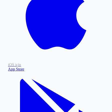
iOS için
App Store