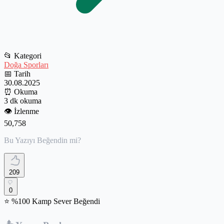
📂
Kategori
Doğa Sporları
📅
Tarih
30.08.2025
⏰
Okuma
3 dk okuma
👁️
İzlenme
50,758
Bu Yazıyı Beğendin mi?
209
0
⭐ %100 Kamp Sever Beğendi