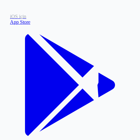
iOS için
App Store