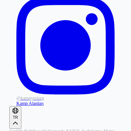
@kampyeriorg
Kamp Alanları
TR