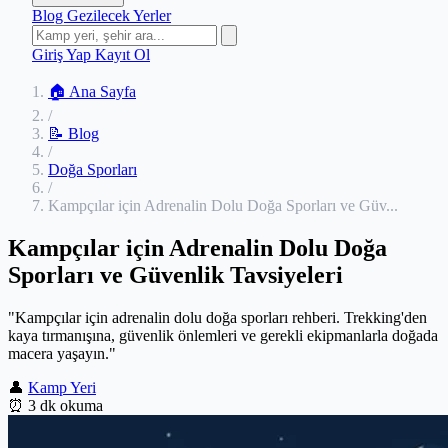
Blog
Gezilecek Yerler
Giriş Yap
Kayıt Ol
🏠 Ana Sayfa
/
📝 Blog
/
Doğa Sporları
/
Kampçılar için Adrenalin Dolu Doğa Sporları ve Güv...
Kampçılar için Adrenalin Dolu Doğa
Sporları ve Güvenlik Tavsiyeleri
"Kampçılar için adrenalin dolu doğa sporları rehberi. Trekking'den
kaya tırmanışına, güvenlik önlemleri ve gerekli ekipmanlarla doğada
macera yaşayın."
👤
Kamp Yeri
⏰
3 dk okuma