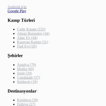
Android için
Google Play
Kamp Türleri
Çadır Kampı (232)
Ahşap Bungalov (44)
Ağaç Ev (44)
Karavan Kampı (21)
Dağ Evi (20)
Şehirler
Antalya (79)
Muğla (60)
İzmir (29)
Çanakkale (27)
Balıkesir (19)
Destinasyonlar
Kumluca (29)
Fethiye (27)