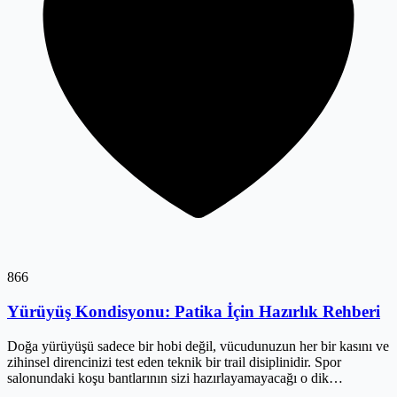
866
Yürüyüş Kondisyonu: Patika İçin Hazırlık Rehberi
Doğa yürüyüşü sadece bir hobi değil, vücudunuzun her bir kasını ve
zihinsel direncinizi test eden teknik bir trail disiplinidir. Spor
salonundaki koşu bantlarının sizi hazırlayamayacağı o dik
yokuşlarda, sırtınızdaki ağır çanta ve titreyen dizlerinizle baş başa