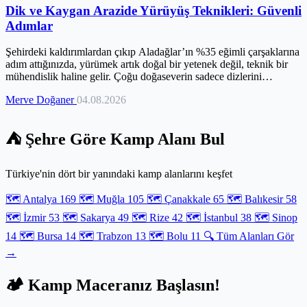
Dik ve Kaygan Arazide Yürüyüş Teknikleri: Güvenli
Adımlar
Şehirdeki kaldırımlardan çıkıp Aladağlar’ın %35 eğimli çarşaklarına
adım attığınızda, yürümek artık doğal bir yetenek değil, teknik bir
mühendislik haline gelir. Çoğu doğaseverin sadece dizlerini
bitirmesine sebep olan hatalı tırmanış alışkanlıklarını geride
Merve Doğaner
04.08.2026
bırakarak, kas gücünden ziyade doğru açıyla yükselmenin sırlarını
keşfediyoruz. Aladağlar’ın zorlu geçitlerinde tecrübe edilmiş Rest
Step tekniğinden, inişlerde dizlerinizi koruyacak amortisör
⛺ Şehre Göre Kamp Alanı Bul
adımlarına kadar her detay bu rehberde bir araya geliyor. Zemini bir
uzman gibi okumayı öğrendiğinizde, kaygan kökler ve gevşek taşlar
artık birer engel değil, zirve yolundaki güvenli basamaklarınız
Türkiye'nin dört bir yanındaki kamp alanlarını keşfet
olacak. Doğru ekipman kullanımı ve vücut dengesiyle, en dik
yokuşları bile enerji tasarrufu yaparak aşmanın profesyonel yollarını
🗺️ Antalya
169
🗺️ Muğla
105
🗺️ Çanakkale
65
🗺️ Balıkesir
58
inceliyoruz.
🗺️ İzmir
53
🗺️ Sakarya
49
🗺️ Rize
42
🗺️ İstanbul
38
🗺️ Sinop
14
🗺️ Bursa
14
🗺️ Trabzon
13
🗺️ Bolu
11
🔍 Tüm Alanları Gör
→
🏕️ Kamp Maceranız Başlasın!