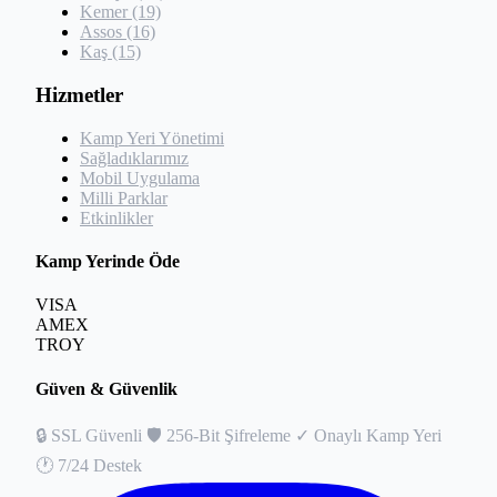
Kemer (19)
Assos (16)
Kaş (15)
Hizmetler
Kamp Yeri Yönetimi
Sağladıklarımız
Mobil Uygulama
Milli Parklar
Etkinlikler
Kamp Yerinde Öde
VISA
AMEX
TROY
Güven & Güvenlik
🔒
SSL Güvenli
🛡️
256-Bit Şifreleme
✓
Onaylı Kamp Yeri
🕐
7/24 Destek