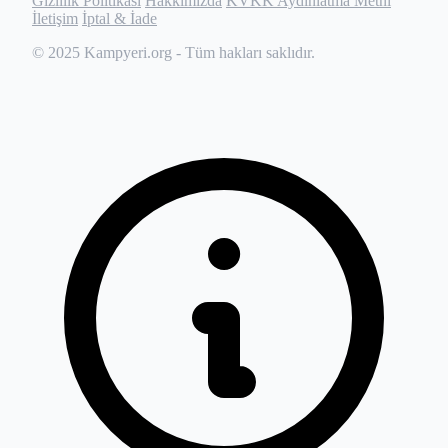
Gizlilik Politikası
Hakkımızda
KVKK Aydınlatma Metni
İletişim
İptal & İade
© 2025
Kampyeri.org
- Tüm hakları saklıdır.