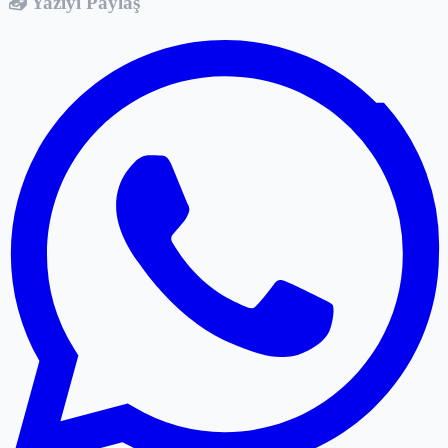
📤 Yazıyı Paylaş