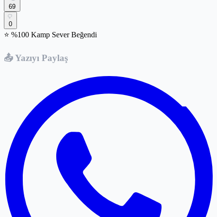
69
0
⭐ %100 Kamp Sever Beğendi
📤 Yazıyı Paylaş