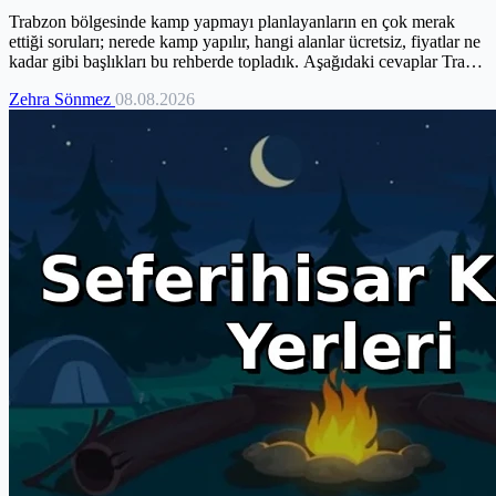
Trabzon bölgesinde kamp yapmayı planlayanların en çok merak
ettiği soruları; nerede kamp yapılır, hangi alanlar ücretsiz, fiyatlar ne
kadar gibi başlıkları bu rehberde topladık. Aşağıdaki cevaplar Tra…
Zehra Sönmez
08.08.2026