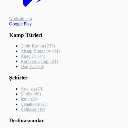
Android için
Google Play
Kamp Türleri
Çadır Kampı (232)
Ahşap Bungalov (44)
Ağaç Ev (44)
Karavan Kampı (21)
Dağ Evi (20)
Şehirler
Antalya (79)
Muğla (60)
İzmir (29)
Çanakkale (27)
Balıkesir (19)
Destinasyonlar