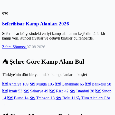
939
Seferihisar Kamp Alanları 2026
Seferihisar bölgesindeki en iyi kamp alanlarını keşfedin. 4 farklı
kamp yeri, güncel fiyatlar ve detaylı bilgiler bu rehberde.
Zehra Sönmez
07.08.2026
⛺ Şehre Göre Kamp Alanı Bul
Türkiye'nin dört bir yanındaki kamp alanlarını keşfet
🗺️ Antalya
169
🗺️ Muğla
105
🗺️ Çanakkale
65
🗺️ Balıkesir
58
🗺️ İzmir
53
🗺️ Sakarya
49
🗺️ Rize
42
🗺️ İstanbul
38
🗺️ Sinop
14
🗺️ Bursa
14
🗺️ Trabzon
13
🗺️ Bolu
11
🔍 Tüm Alanları Gör
→