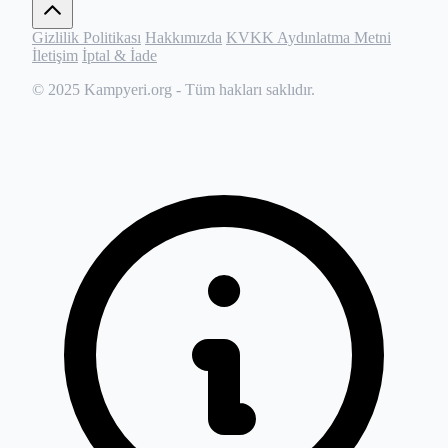
Gizlilik Politikası
Hakkımızda
KVKK Aydınlatma Metni
İletişim
İptal & İade
© 2025
Kampyeri.org
- Tüm hakları saklıdır.