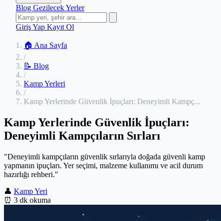
Blog
Gezilecek Yerler
Giriş Yap
Kayıt Ol
🏠 Ana Sayfa
/
📝 Blog
/
Kamp Yerleri
/
Kamp Yerlerinde Güvenlik İpuçları: Deneyimli Kampç...
Kamp Yerlerinde Güvenlik İpuçları:
Deneyimli Kampçıların Sırları
"Deneyimli kampçıların güvenlik sırlarıyla doğada güvenli kamp
yapmanın ipuçları. Yer seçimi, malzeme kullanımı ve acil durum
hazırlığı rehberi."
👤
Kamp Yeri
⏰
3 dk okuma