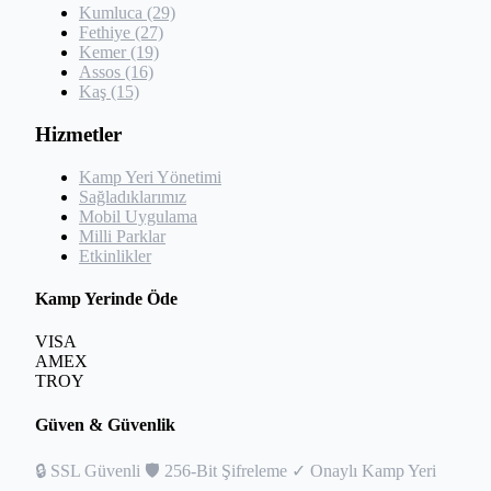
Kumluca (29)
Fethiye (27)
Kemer (19)
Assos (16)
Kaş (15)
Hizmetler
Kamp Yeri Yönetimi
Sağladıklarımız
Mobil Uygulama
Milli Parklar
Etkinlikler
Kamp Yerinde Öde
VISA
AMEX
TROY
Güven & Güvenlik
🔒
SSL Güvenli
🛡️
256-Bit Şifreleme
✓
Onaylı Kamp Yeri