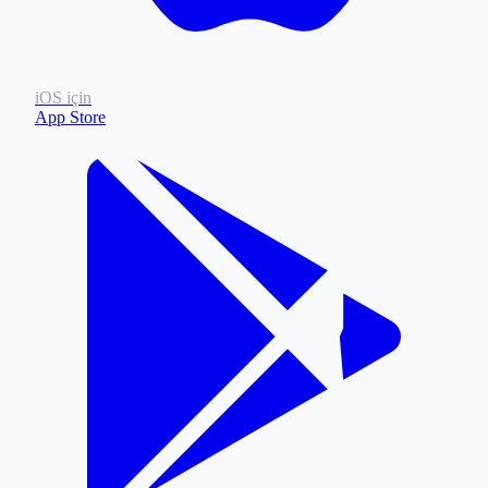
iOS için
App Store