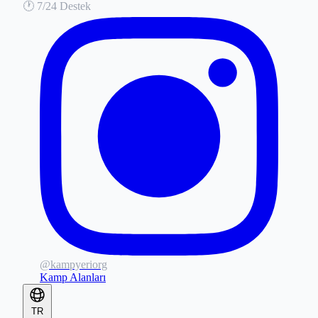
🕐
7/24 Destek
@kampyeriorg
Kamp Alanları
TR